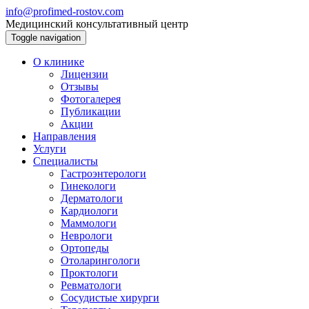
info@profimed-rostov.com
Медицинский консультативный центр
Toggle navigation
О клинике
Лицензии
Отзывы
Фотогалерея
Публикации
Акции
Направления
Услуги
Специалисты
Гастроэнтерологи
Гинекологи
Дерматологи
Кардиологи
Маммологи
Неврологи
Ортопеды
Отоларингологи
Проктологи
Ревматологи
Сосудистые хирурги