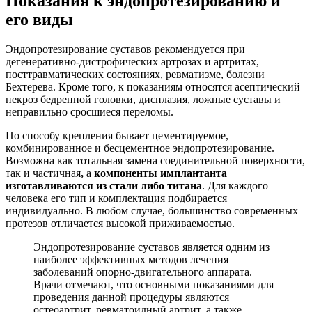
Показания к эндопротезированию и
его виды
Эндопротезирование суставов рекомендуется при
дегенеративно-дистрофических артрозах и артритах,
посттравматических состояниях, ревматизме, болезни
Бехтерева. Кроме того, к показаниям относятся асептический
некроз бедренной головки, дисплазия, ложные суставы и
неправильно сросшиеся переломы.
По способу крепления бывает цементируемое,
комбинированное и бесцементное эндопротезирование.
Возможна как тотальная замена соединительной поверхности,
так и частичная
,
а
компоненты имплантанта
изготавливаются из стали либо титана
. Для каждого
человека его тип и комплектация подбирается
индивидуально. В любом случае, большинство современных
протезов отличается высокой приживаемостью.
Эндопротезирование суставов является одним из
наиболее эффективных методов лечения
заболеваний опорно-двигательного аппарата.
Врачи отмечают, что основными показаниями для
проведения данной процедуры являются
остеоартрит, ревматоидный артрит, а также