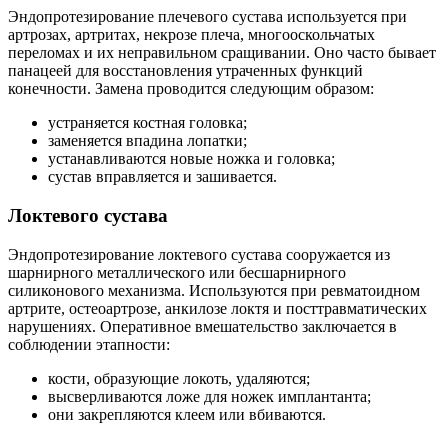
Эндопротезирование плечевого сустава используется при
артрозах, артритах, некрозе плеча, многооскольчатых
переломах и их неправильном сращивании. Оно часто бывает
панацеей для восстановления утраченных функций
конечности. Замена проводится следующим образом:
устраняется костная головка;
заменяется впадина лопатки;
устанавливаются новые ножка и головка;
сустав вправляется и зашивается.
Локтевого сустава
Эндопротезирование локтевого сустава сооружается из
шарнирного металлического или бесшарнирного
силиконового механизма. Используются при ревматоидном
артрите, остеоартрозе, анкилозе локтя и посттравматических
нарушениях. Оперативное вмешательство заключается в
соблюдении этапности:
кости, образующие локоть, удаляются;
высверливаются ложе для ножек имплантанта;
они закрепляются клеем или вбиваются.