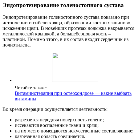
Эндопротезирование голеностопного сустава
Эндопротезирование голеностопного сустава показано при
истончении и гибели хряща, образовании костных «шипов»,
искажении щели. В новейших протезах лодыжка накрывается
металлической крышкой, а большеберцовая кость –
пластиной. Помимо этого, в их состав входит сердечник из
полиэтилена.
Читайте также:
Витаминотерапия при остеохондрозе — какие выбрать
витамины
Во время операции осуществляется деятельность:
разрезается передняя поверхность голени;
иссекаются воспаленные ткани и хрящ;
на их место помещаются искусственные составляющие;
разрезанная область соединяется.