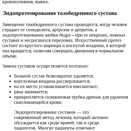
кровоизлияния, вывих.
Эндопротезирование тазобедренного сустава
Замещение тазобедренного сустава проводится, когда человек
страдает от спондилита, артрозов и артритов, а
эндопротезирование шейки бедра
–
при ее некрозах, ложных
суставах и несросшихся переломах. Искусственный протез
состоит из круглого шарнира и вогнутой впадины, в которой
она вращается, позволяя совершать движения в нормальном
объеме.
Замена суставов осуществляется поэтапно:
больной сустав безвозвратно удаляется;
вертлужная впадина рассверливается;
на их место устанавливается имплантант;
рана зашивается;
прикрепляется силиконовая трубка-дренаж для удаления
скапливающейся крови.
Эндопротезирование суставов — это
современный метод лечения, который активно
обсуждается как среди врачей, так и среди
пациентов. Многие пациенты отмечают