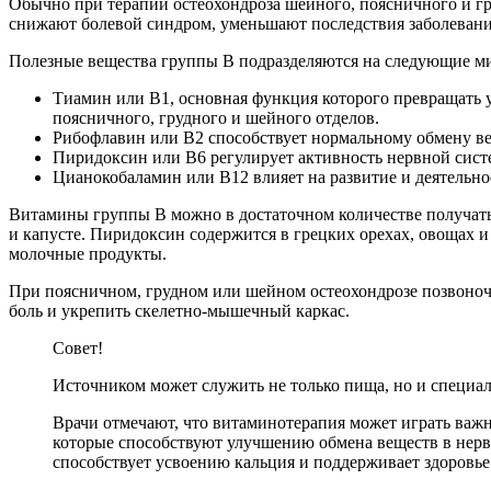
Обычно при терапии остеохондроза шейного, поясничного и г
снижают болевой синдром, уменьшают последствия заболевани
Полезные вещества группы B подразделяются на следующие м
Тиамин или B1, основная функция которого превращать у
поясничного, грудного и шейного отделов.
Рибофлавин или B2 способствует нормальному обмену ве
Пиридоксин или B6 регулирует активность нервной сист
Цианокобаламин или B12 влияет на развитие и деятельно
Витамины группы B можно в достаточном количестве получать с
и капусте. Пиридоксин содержится в грецких орехах, овощах 
молочные продукты.
При поясничном, грудном или шейном остеохондрозе позвоноч
боль и укрепить скелетно-мышечный каркас.
Совет!
Источником может служить не только пища, но и специ
Врачи отмечают, что витаминотерапия может играть важ
которые способствуют улучшению обмена веществ в нерв
способствует усвоению кальция и поддерживает здоровье