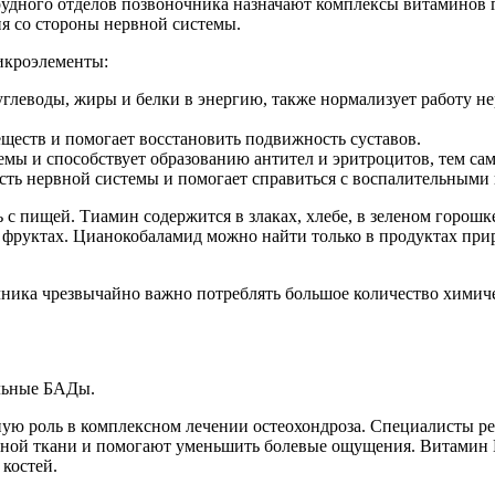
рудного отделов позвоночника назначают комплексы витаминов 
я со стороны нервной системы.
икроэлементы:
глеводы, жиры и белки в энергию, также нормализует работу н
ществ и помогает восстановить подвижность суставов.
емы и способствует образованию антител и эритроцитов, тем 
сть нервной системы и помогает справиться с воспалительными 
 пищей. Тиамин содержится в злаках, хлебе, в зеленом горошке
и фруктах. Цианокобаламид можно найти только в продуктах при
ника чрезвычайно важно потреблять большое количество химиче
альные БАДы.
ную роль в комплексном лечении остеохондроза. Специалисты 
ной ткани и помогают уменьшить болевые ощущения. Витамин D 
 костей.