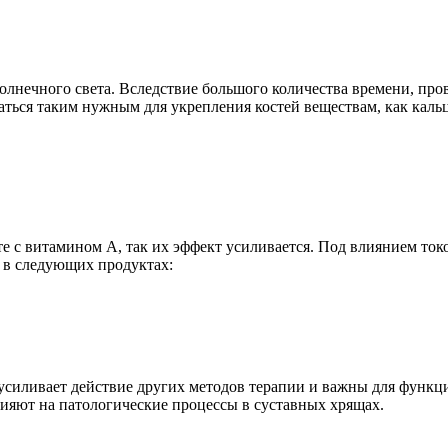
олнечного света. Вследствие большого количества времени, пр
ться таким нужным для укрепления костей веществам, как каль
е с витамином A, так их эффект усиливается. Под влиянием ток
 в следующих продуктах:
усиливает действие других методов терапии и важны для функц
ияют на патологические процессы в суставных хрящах.