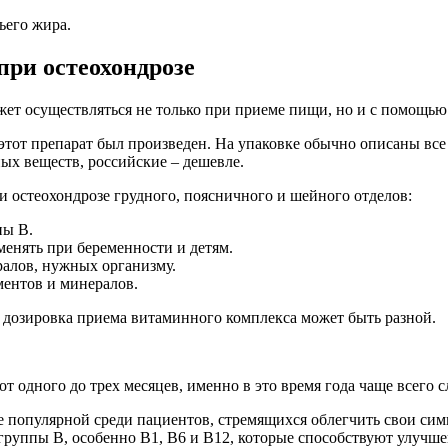
ьего жира.
ри остеохондрозе
жет осуществляться не только при приеме пищи, но и с помощь
е этот препарат был произведен. На упаковке обычно описаны вс
ых веществ, российские – дешевле.
 остеохондрозе грудного, поясничного и шейного отделов:
пы B.
енять при беременности и детям.
ралов, нужных организму.
ентов и минералов.
ка дозировка приема витаминного комплекса может быть разной.
одного до трех месяцев, именно в это время года чаще всего с
ее популярной среди пациентов, стремящихся облегчить свои си
руппы B, особенно B1, B6 и B12, которые способствуют улучш