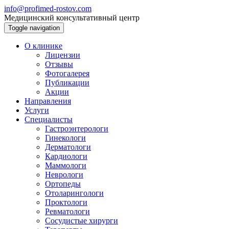
info@profimed-rostov.com
Медицинский консультативный центр
Toggle navigation
О клинике
Лицензии
Отзывы
Фотогалерея
Публикации
Акции
Направления
Услуги
Специалисты
Гастроэнтерологи
Гинекологи
Дерматологи
Кардиологи
Маммологи
Неврологи
Ортопеды
Отоларингологи
Проктологи
Ревматологи
Сосудистые хирурги