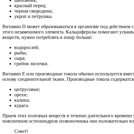
шиповник;
красный перец;
черная смородина;
укроп и петрушка.
Витамин D может образовываться в организме под действием с
этого незаменимого элемента. Кальциферолы помогают усваива
веществ, нужно потреблять в пищу больше:
водорослей;
рыбы;
сыра;
грибов лисички.
Витамин E или производные токола обычно используется вмест
основу соединительной ткани. Производные токола содержатся
цитрусовые;
орехи;
калина;
курага.
Прием этих полезных веществ в течение длительного времени 
поясничном остеохондрозе позвоночника они положительно вл
Совет!