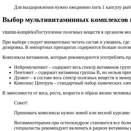
Для выздоровления нужно ежедневно пить 1 капсулу рыб
Выбор мультивитаминных комплексов п
vitamin-kompleksПоступление полезных веществ в организм мо
При выборе следует внимательно читать состав и узнавать, гд
дозировка. В импортных препаратах содержится больше полезн
Комплексы витаминов, которые рекомендуются употреблять при
Нейромультивит – содержит весь спектр витаминов груп
Пентовит – содержит витамины группы B, но нельзя прим
Дуовит – в составе весь спектр полезных веществ и мине
Комплекс Центрум – стандартный набор химических элем
В зависимости от веса, роста, возраста и образа жизни челове
Совет!
Принимать комплексы нужно зимой или весной курсами от 
Витаминотерапия при остеохондрозе становится все бол
специалисты рекомендуют включать в рацион витамины г