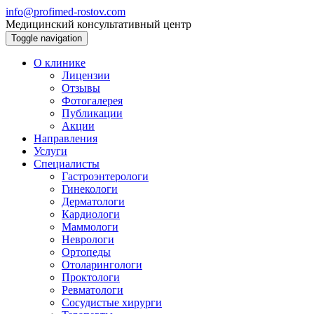
info@profimed-rostov.com
Медицинский консультативный центр
Toggle navigation
О клинике
Лицензии
Отзывы
Фотогалерея
Публикации
Акции
Направления
Услуги
Специалисты
Гастроэнтерологи
Гинекологи
Дерматологи
Кардиологи
Маммологи
Неврологи
Ортопеды
Отоларингологи
Проктологи
Ревматологи
Сосудистые хирурги