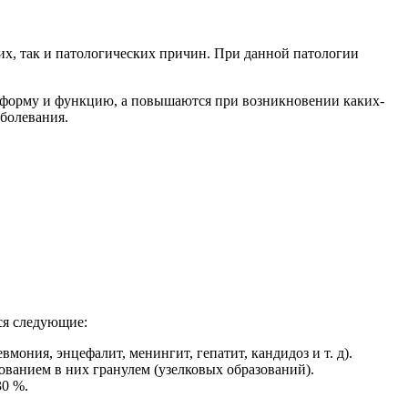
х, так и патологических причин. При данной патологии
ю форму и функцию, а повышаются при возникновении каких-
болевания.
ся следующие:
ония, энцефалит, менингит, гепатит, кандидоз и т. д).
ванием в них гранулем (узелковых образований).
30 %.