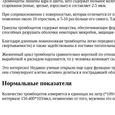
Тромбоциты лишены ядра и цвета, зато содержат большое колич
созревания (юные, зрелые, взрослые) и составляет 2-5 мкм.
При соприкосновении с поверхностью, которая отличается от п
появление около 10 отростков, в 5-10 раз больше его самого.
Гранулы тромбоцитов содержат вещества, обеспечивающие фор
способных разрушать оболочки некоторых микробов, защищая 
Благодаря длинным ложноножкам тромбоциты легко передвигаю
свертываемости) и также задействованы в поставке питательны
Жизненный цикл тромбоцита сравнительно короткий по отношени
выработкой и распадом нарушается, то у человека возникает с
Это интересно! Недавно ученые открыли еще одну функцию тр
они стимулируют клетки активно делиться в пострадавшей обл
Нормальные показатели
Количество тромбоцитов измеряется в единицах на литр (*109/
интервале 150-400*103/мкл, независимо от того, мужчина это 