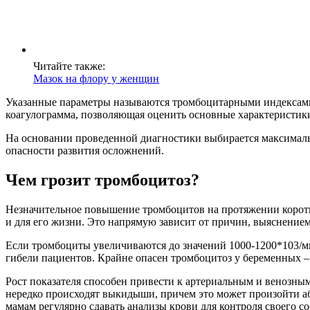
Читайте также:
Мазок на флору у женщин
Указанные параметры называются тромбоцитарными индексами и
коагулограмма, позволяющая оценить основные характеристики
На основании проведенной диагностики выбирается максимальн
опасности развития осложнений.
Чем грозит тромбоцитоз?
Незначительное повышение тромбоцитов на протяжении коротког
и для его жизни. Это напрямую зависит от причин, выяснени
Если тромбоциты увеличиваются до значений 1000-1200*103/мкл
гибели пациентов. Крайне опасен тромбоцитоз у беременных – 
Рост показателя способен привести к артериальным и венозны
нередко происходят выкидыши, причем это может произойти а
мамам регулярно сдавать анализы крови для контроля своего со