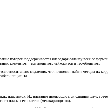
вание которой поддерживается благодаря балансу всех ее форм
овных элементов – эритроцитов, лейкоцитов и тромбоцитов.
тся относительно медленно, что позволяет найти методы их кор
гибели пациента.
х пластинок. Их название произошло при слиянии двух греческ
е из плазмы его клеток (мегакариоцитов).