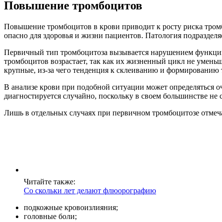
Повышение тромбоцитов
Повышение тромбоцитов в крови приводит к росту риска тромб
опасно для здоровья и жизни пациентов. Патология подразделя
Первичный тип тромбоцитоза вызывается нарушением функции 
тромбоцитов возрастает, так как их жизненный цикл не уменьш
крупные, из-за чего тенденция к склеиванию и формированию
В анализе крови при подобной ситуации может определяться о
диагностируется случайно, поскольку в своем большинстве не
Лишь в отдельных случаях при первичном тромбоцитозе отмеч
Читайте также:
Со скольки лет делают флюорографию
подкожные кровоизлияния;
головные боли;