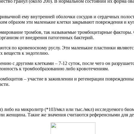
ество гранул (около 200). В нормальном состоянии их форма ова
ривычной ему внутренней оболочки сосудов и сердечных полосте
 Таким образом эти маленькие клетки закрывают повреждения и к
мирование тромбов, так называемые тромбоцитарные факторы. 
организм от внедрения патогенных бактерий.
тся по кровеносному руслу. Эти маленькие пластинки являются
х веществ к эндотелию.
ю с другими клетками – 7-12 суток, после чего он разрушается
клонность к тромбообразованию либо кровотечениям.
омбоцитов – участие в заживлении и регенерации поврежденных
асти.
л) либо на микролитр (*103/мкл или тыс./мкл) исследуемого био
или женщина. Такие же значения считаются референсными для дет