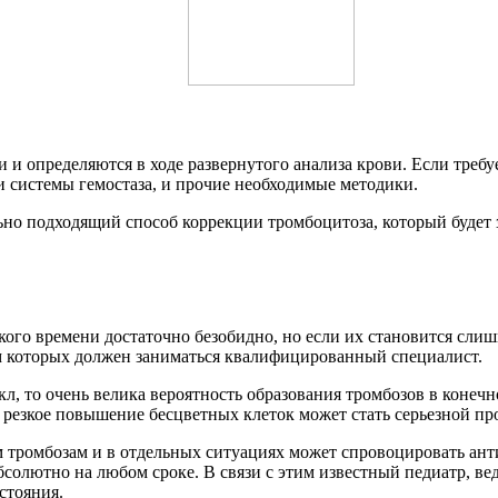
 определяются в ходе развернутого анализа крови. Если требуе
 системы гемостаза, и прочие необходимые методики.
о подходящий способ коррекции тромбоцитоза, который будет з
о времени достаточно безобидно, но если их становится слишком
ем которых должен заниматься квалифицированный специалист.
, то очень велика вероятность образования тромбозов в конечно
резкое повышение бесцветных клеток может стать серьезной про
м тромбозам и в отдельных ситуациях может спровоцировать ант
бсолютно на любом сроке. В связи с этим известный педиатр, 
стояния.