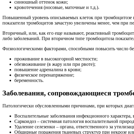
синюшный оттенок кожи;
кровотечения (носовые, маточные и т.д.).
Повышенный уровень описываемых клеток при тромбоцитозе вт
показатели тромбоцитов зачастую увеличены менее, чем при пе
Вторичный, или, как его еще называют, реактивный тромбоци
либо заболеваний. При вторичном типе тромбоцитоза показате
Физиологическими факторами, способными повысить число бе
проживание в высокогорной местности;
обезвоживание (в жару или при рвоте);
повышение адреналина в крови;
физическое перенапряжение;
беременность.
Заболевания, сопровождающиеся тромб
Патологически обусловленными причинами, при которых диагн
Воспалительные заболевания инфекционного характера, вы
Саркоидоз – системная патология воспалительной природ
Удаление селезенки – органа, ответственного за утилиза
Обширные поражения тканевых структур при некрозе или