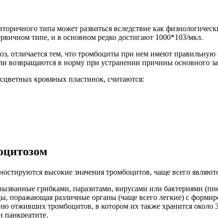
оричного типа может развиться вследствие как физиологически
рвичном типе, и в основном редко достигают 1000*103/мкл.
тоз, отличается тем, что тромбоциты при нем имеют правильну
ли возвращаются в норму при устранении причины основного за
сцветных кровяных пластинок, считаются:
оцитозом
остируются высокие значения тромбоцитов, чаще всего являют
званные грибками, паразитами, вирусами или бактериями (пневм
ы, поражающая различные органы (чаще всего легкие) с формиро
цию отживших тромбоцитов, в котором их также хранится около 
 панкреатите.