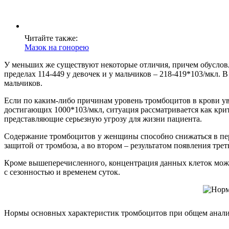
Читайте также:
Мазок на гонорею
У меньших же существуют некоторые отличия, причем обусловле
пределах 114-449 у девочек и у мальчиков – 218-419*103/мкл. 
мальчиков.
Если по каким-либо причинам уровень тромбоцитов в крови ув
достигающих 1000*103/мкл, ситуация рассматривается как кри
представляющие серьезную угрозу для жизни пациента.
Содержание тромбоцитов у женщины способно снижаться в пери
защитой от тромбоза, а во втором – результатом появления тре
Кроме вышеперечисленного, концентрация данных клеток может
с сезонностью и временем суток.
Нормы основных характеристик тромбоцитов при общем анали