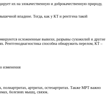
цирует их на злокачественную и доброкачественную природу,
ышечной впадине. Тогда, как у КТ и рентгена такой
формируются осложненные вывихи, разрывы сухожилий и другие
ях. Рентгенодиагностика способна обнаружить перелом, КТ –
го изменения
х, полиартритах, артритах, остеоартритах. Также МРТ важно
вмах, болезнях мышц, связок.