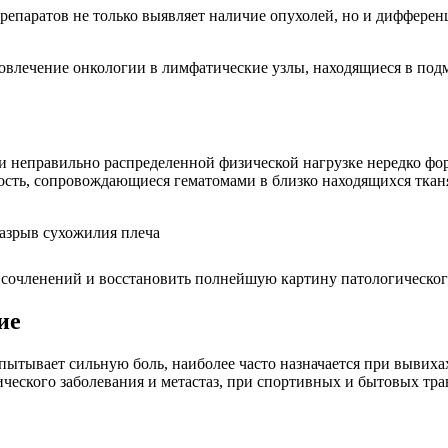
епаратов не только выявляет наличие опухолей, но и дифферен
влечение онкологии в лимфатические узлы, находящиеся в подм
 и неправильно распределенной физической нагрузке нередко 
лость, сопровождающиеся гематомами в близко находящихся ткан
 сочленений и восстановить полнейшую картину патологическо
ие
спытывает сильную боль, наиболее часто назначается при вывиха
ческого заболевания и метастаз, при спортивных и бытовых тра