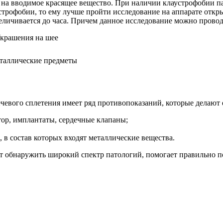
и на вводимое красящее вещество. При наличии клаустрофобии 
устрофобии, то ему лучше пройти исследование на аппарате откр
величивается до часа. Причем данное исследование можно провод
еталлические предметы
евого сплетения имеет ряд противопоказаний, которые делают 
тор, имплантаты, сердечные клапаны;
 в состав которых входят металлические вещества.
ет обнаружить широкий спектр патологий, помогает правильно п