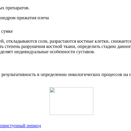
ых препаратов.
 сумке
ей, откладываются соли, разрастаются костные клетки, снижаетс
 степень разрушения костной ткани, определить стадию данног
еделяет индивидуальные особенности суставов.
езультативность в определении онкологических процессов на на
жприступный период