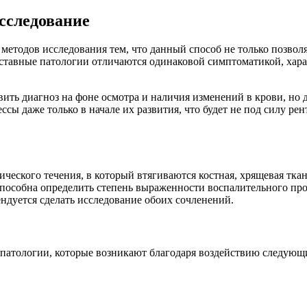
сследование
методов исследования тем, что данный способ не только позволя
 суставные патологии отличаются одинаковой симптоматикой, х
ть диагноз на фоне осмотра и наличия изменений в крови, но д
ы даже только в начале их развития, что будет не под силу ре
ческого течения, в который втягиваются костная, хрящевая ткань
пособна определить степень выраженности воспалительного проц
ендуется сделать исследование обоих сочленений.
 патологии, которые возникают благодаря воздействию следующ