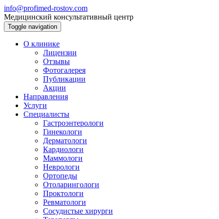
info@profimed-rostov.com
Медицинский консультативный центр
Toggle navigation
О клинике
Лицензии
Отзывы
Фотогалерея
Публикации
Акции
Направления
Услуги
Специалисты
Гастроэнтерологи
Гинекологи
Дерматологи
Кардиологи
Маммологи
Неврологи
Ортопеды
Отоларингологи
Проктологи
Ревматологи
Сосудистые хирурги