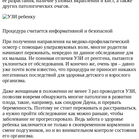
ее разрастания, наличие узловых вкраплений и кист, а также
других патологических очагов.
Процедура считается информативной и безопасной
При получении направления на медико-профилактический
осмотр с помощью ультразвуковых волн, многие родители
начинают переживать, невредно ли данное обследование для
их малыша. Не понимая отличия УЗИ от рентгена, пытаются
уклониться от обследования. И конечно же, очень зря – давно
уже почти всем известно, что процедура не приносит никаких
негативных последствий для здоровья детского и взрослого
организма.
Даже женщинам в положении не менее 3 раз проводится УЗИ,
позволяя вовремя обнаружить многие патологии в развитии
плода, такие, например, как синдром Дауна, и прервать
беременность. Поэтому не стоит переживать и расстраиваться,
а нужно пройти обследование как можно раньше, чтобы
заболевание не прогрессировало. Ведь забота о здоровье
ребенка заключается не только в своевременном кормлении и
смене подгузников, но и во внимательном контроле состояния
его организма.