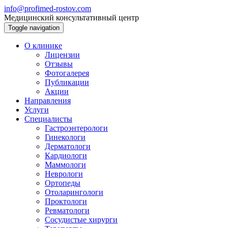
info@profimed-rostov.com
Медицинский консультативный центр
Toggle navigation
О клинике
Лицензии
Отзывы
Фотогалерея
Публикации
Акции
Направления
Услуги
Специалисты
Гастроэнтерологи
Гинекологи
Дерматологи
Кардиологи
Маммологи
Неврологи
Ортопеды
Отоларингологи
Проктологи
Ревматологи
Сосудистые хирурги