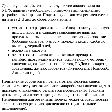
Для получения объективных результатов анализа кала на
УПФ, пациенту необходимо придерживаться специально
разработанных правил. Подготовку организма рекомендуется
начать за 2–3 дня до сбора биоматериала:
устранить из рациона жареные блюда, тяжелую жирную
пищу, сладости и сладкие газированные напитки,
продукты, вызывающие интенсивное газообразование
(бобовые культуры, капусту, молоко и кефир, сдобную
выпечку, черный хлеб).
исключить алкоголь;
отказаться от приема лекарственных препаратов:
антибиотиков, медикаментов, усиливающих моторику
кишечника, слабительных таблеток, БАДов и лекарств,
содержащих железо, сорбентов (Энтеросгель, Полисорб,
Алкоклин и др.).
Применение сорбентов и препаратов антибактериальной
терапии может уничтожить часть микробиоты кишечника, что
приведет к искажению результатов исследования. Грудным
детям перед анализом запрещается вводить новый прикорм.
Непривычный для организма продукт может спровоцировать
аллергическую реакцию, диспепсию (затруднительное
пищеварение).