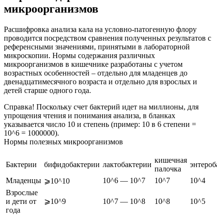
микроорганизмов
Расшифровка анализа кала на условно-патогенную флору
проводится посредством сравнения полученных результатов с
референсными значениями, принятыми в лабораторной
микроскопии. Нормы содержания различных
микроорганизмов в кишечнике разработаны с учетом
возрастных особенностей – отдельно для младенцев до
двенадцатимесячного возраста и отдельно для взрослых и
детей старше одного года.
Справка! Поскольку счет бактерий идет на миллионы, для
упрощения чтения и понимания анализа, в бланках
указывается число 10 и степень (пример: 10 в 6 степени =
10^6 = 1000000).
Нормы полезных микроорганизмов
кишечная
Бактерии
бифидобактерии
лактобактерии
энтероб
палочка
Младенцы
10^6 — 10^7
10^7
10^4
⩾10^10
Взрослые
и дети от
⩾10^9
10^7 — 10^8
10^8
10^5
года