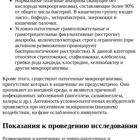
Нормальные полезные анаэробы (живущие без
кислорода микроорганизмы), составляющие более 90%
от общего числа бактерий. В кишечную группу входят
лакто-, бифидо-, энтеробактерии, энерококки и
кишечные палочки.
Условно-патогенные грамположительные и
грамотрицательные факультативные (нестрогие)
анаэробы, количество которых строго ограничено (при
активном размножении провоцируют
бактериологические расстройства). К данной категории
относятся стрептококки, стафилококки, клебсиелла,
грибки рода кандида, клостридии, хеликобактер и
другие микроорганизмы.
Кроме этого, существуют патогенные микроорганизмы,
присутствие которых в кишечнике не предусмотрено. Они
проникают из внешней среды, и являются причиной
инфекционных заболеваний (шигеллеза, сальмонеллеза,
холеры и др.). Активность условно-патогенных возбудителей
проявляется при негативном экзокринном (внешнем)
воздействии, на фоне ослабленного иммунитета.
Показания к проведению исследования
Размножение в кишечнике условно-патогенных и