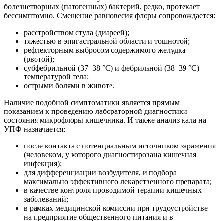
болезнетворных (патогенных) бактерий, редко, протекает
бессимптомно. Смещение равновесия флоры сопровождается:
расстройством стула (диареей);
тяжестью в эпигастральной области и тошнотой;
рефлекторным выбросом содержимого желудка
(рвотой);
субфебрильной (37–38 °С) и фебрильной (38–39 °С)
температурой тела;
острыми болями в животе.
Наличие подобной симптоматики является прямым
показанием к проведению лабораторной диагностики
состояния микрофлоры кишечника. И также анализ кала на
УПФ назначается:
после контакта с потенциальным источником заражения
(человеком, у которого диагностирована кишечная
инфекция);
для дифференциации возбудителя, и подбора
максимально эффективного лекарственного препарата;
в качестве контроля проводимой терапии кишечных
заболеваний;
в рамках медицинской комиссии при трудоустройстве
на предприятие общественного питания и в