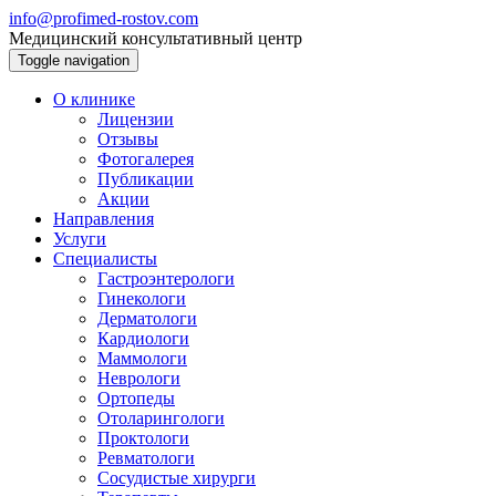
info@profimed-rostov.com
Медицинский консультативный центр
Toggle navigation
О клинике
Лицензии
Отзывы
Фотогалерея
Публикации
Акции
Направления
Услуги
Специалисты
Гастроэнтерологи
Гинекологи
Дерматологи
Кардиологи
Маммологи
Неврологи
Ортопеды
Отоларингологи
Проктологи
Ревматологи
Сосудистые хирурги