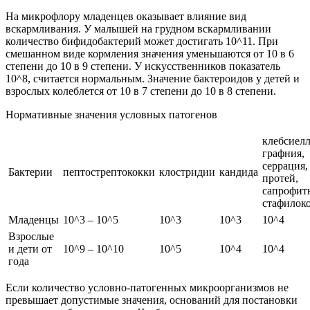
На микрофлору младенцев оказывает влияние вид
вскармливания. У малышей на грудном вскармливании
количество бифидобактерий может достигать 10^11. При
смешанном виде кормления значения уменьшаются от 10 в 6
степени до 10 в 9 степени. У искусственников показатель
10^8, считается нормальным. Значение бактероидов у детей и
взрослых колеблется от 10 в 7 степени до 10 в 8 степени.
Нормативные значения условных патогенов
клебсиелл
графния,
серрация,
Бактерии
пептострептококки
клостридии
кандида
протей,
сапрофит
стафилок
Младенцы
10^3 – 10^5
10^3
10^3
10^4
Взрослые
и дети от
10^9 – 10^10
10^5
10^4
10^4
года
Если количество условно-патогенных микроорганизмов не
превышает допустимые значения, оснований для постановки