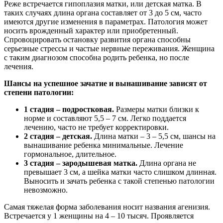
Реже встречается гипоплазия матки, или детская матка. В
таких случаях длина органа составляет от 3 до 5 см, часто
имеются другие изменения в параметрах. Патология может
носить врожденный характер или приобретенный.
Спровоцировать остановку развития органа способны
серьезные стрессы и частые нервные переживания. Женщина
с таким диагнозом способна родить ребенка, но после
лечения.
Шансы на успешное зачатие и вынашивание зависят от
степени патологии:
1 стадия – подростковая.
Размеры матки близки к
норме и составляют 5,5 – 7 см. Легко поддается
лечению, часто не требует корректировки.
2 стадия – детская.
Длина матки – 3 – 5,5 см, шансы на
вынашивание ребенка минимальные. Лечение
гормональное, длительное.
3 стадия – зародышевая матка.
Длина органа не
превышает 3 см, а шейка матки часто слишком длинная.
Выносить и зачать ребенка с такой степенью патологии
невозможно.
Самая тяжелая форма заболевания носит названия агенизия.
Встречается у 1 женщины на 4 – 10 тысяч. Проявляется