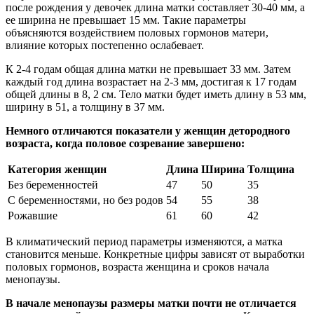
после рождения у девочек длина матки составляет 30-40 мм, а
ее ширина не превышает 15 мм. Такие параметры
объясняются воздействием половых гормонов матери,
влияние которых постепенно ослабевает.
К 2-4 годам общая длина матки не превышает 33 мм. Затем
каждый год длина возрастает на 2-3 мм, достигая к 17 годам
общей длины в 8, 2 см. Тело матки будет иметь длину в 53 мм,
ширину в 51, а толщину в 37 мм.
Немного отличаются показатели у женщин детородного
возраста, когда половое созревание завершено:
Категория женщин
Длина
Ширина
Толщина
Без беременностей
47
50
35
С беременностями, но без родов
54
55
38
Рожавшие
61
60
42
В климатический период параметры изменяются, а матка
становится меньше. Конкретные цифры зависят от выработки
половых гормонов, возраста женщина и сроков начала
менопаузы.
В начале менопаузы размеры матки почти не отличается