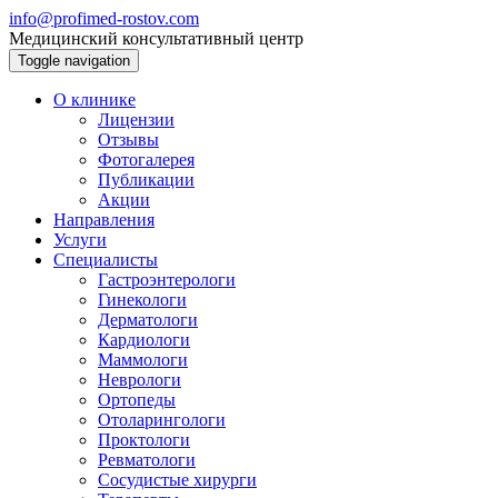
info@profimed-rostov.com
Медицинский консультативный центр
Toggle navigation
О клинике
Лицензии
Отзывы
Фотогалерея
Публикации
Акции
Направления
Услуги
Специалисты
Гастроэнтерологи
Гинекологи
Дерматологи
Кардиологи
Маммологи
Неврологи
Ортопеды
Отоларингологи
Проктологи
Ревматологи
Сосудистые хирурги