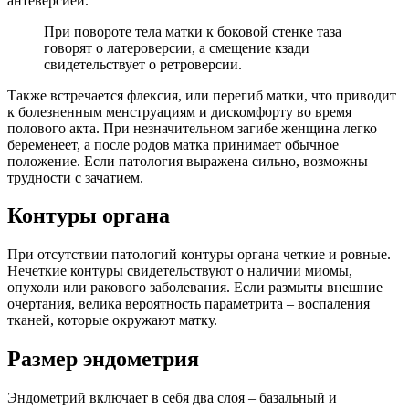
антеверсией.
При повороте тела матки к боковой стенке таза
говорят о латероверсии, а смещение кзади
свидетельствует о ретроверсии.
Также встречается флексия, или перегиб матки, что приводит
к болезненным менструациям и дискомфорту во время
полового акта. При незначительном загибе женщина легко
беременеет, а после родов матка принимает обычное
положение. Если патология выражена сильно, возможны
трудности с зачатием.
Контуры органа
При отсутствии патологий контуры органа четкие и ровные.
Нечеткие контуры свидетельствуют о наличии миомы,
опухоли или ракового заболевания. Если размыты внешние
очертания, велика вероятность параметрита – воспаления
тканей, которые окружают матку.
Размер эндометрия
Эндометрий включает в себя два слоя – базальный и