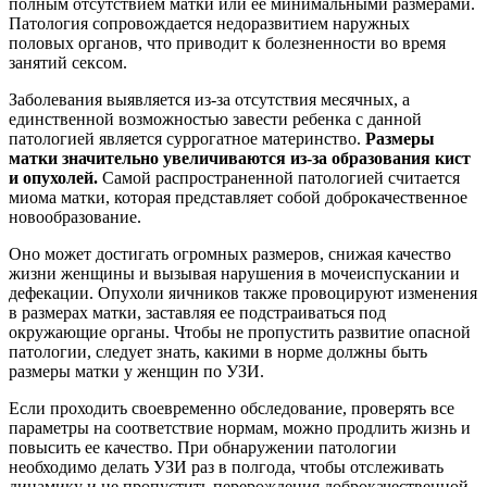
полным отсутствием матки или ее минимальными размерами.
Патология сопровождается недоразвитием наружных
половых органов, что приводит к болезненности во время
занятий сексом.
Заболевания выявляется из-за отсутствия месячных, а
единственной возможностью завести ребенка с данной
патологией является суррогатное материнство.
Размеры
матки значительно увеличиваются из-за образования кист
и опухолей.
Самой распространенной патологией считается
миома матки, которая представляет собой доброкачественное
новообразование.
Оно может достигать огромных размеров, снижая качество
жизни женщины и вызывая нарушения в мочеиспускании и
дефекации. Опухоли яичников также провоцируют изменения
в размерах матки, заставляя ее подстраиваться под
окружающие органы. Чтобы не пропустить развитие опасной
патологии, следует знать, какими в норме должны быть
размеры матки у женщин по УЗИ.
Если проходить своевременно обследование, проверять все
параметры на соответствие нормам, можно продлить жизнь и
повысить ее качество. При обнаружении патологии
необходимо делать УЗИ раз в полгода, чтобы отслеживать
динамику и не пропустить перерождения доброкачественной