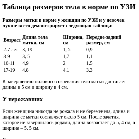
Таблица размеров тела в норме по УЗИ
Размеры матки в норме у женщин по УЗИ и у девочек
лучше всего демонстрирует следующая таблица:
Длина тела
Ширина,
Передне-задний
Возраст
матки, см
см
размер, см
2-7 лет
3, 19
1, 5
0,9
8-9
3, 5
1,7
1,1
10-11
4,9
2
1,5
17-19
4,8
4,1
3,3
К завершению полового созревания тело матки достигает
длины в 5 см и ширину в 4 см.
У нерожавших
Если женщина никогда не рожала и не беременела, длина и
ширина ее матки составляет около 5 см. После зачатия,
которое не завершилось родами, длина возрастает до 5, 4 см, а
ширина – 5, 5 см.