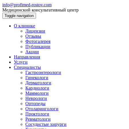
info@profimed-rostov.com
Медицинский консультативный центр
Toggle navigation
О клинике
Лицензии
Отзывы
Фотогалерея
Публикации
Акции
Направления
Услуги
Специалисты
Гастроэнтерологи
Гинекологи
Дерматологи
Кардиологи
Маммологи
Неврологи
Ортопеды
Отоларингологи
Проктологи
Ревматологи
Сосудистые хирурги