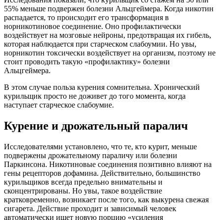
55% меньше подвержен болезни Альцгеймера. Когда никотин
распадается, то происходит его трансформация в
норникотиновое соединение. Оно профилактически
воздействует на мозговые нейроны, предотвращая их гибель,
которая наблюдается при старческом слабоумии. Но увы,
норникотин токсически воздействует на организм, поэтому не
стоит проводить такую «профилактику» болезни
Альцгеймера.
В этом случае польза курения сомнительна. Хронический
курильщик просто не доживет до того момента, когда
наступает старческое слабоумие.
Курение и дрожательный паралич
Исследователями установлено, что те, кто курит, меньше
подвержены дрожательному параличу или болезни
Паркинсона. Никотиновые соединения позитивно влияют на
гены рецепторов дофамина. Действительно, большинство
курильщиков всегда предельно внимательны и
сконцентрированы. Но увы, такое воздействие
кратковременно, возникает после того, как выкурена свежая
сигарета. Действие проходит и зависимый человек
автоматически ищет новую порцию «усиления