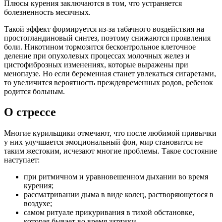
Плюсы курения заключаются в том, что устраняется
болезненность месячных.
Такой эффект формируется из-за табачного воздействия на
простогландиновый синтез, поэтому снижаются проявления
боли. Никотином тормозится бесконтрольное клеточное
деление при опухолевых процессах молочных желез и
цистофиброзных изменениях, которые выражены при
менопаузе. Но если беременная станет увлекаться сигаретами,
то увеличится вероятность преждевременных родов, ребенок
родится больным.
О стрессе
Многие курильщики отмечают, что после любимой привычки
у них улучшается эмоциональный фон, мир становится не
таким жестоким, исчезают многие проблемы. Такое состояние
наступает:
при ритмичном и уравновешенном дыхании во время
курения;
рассматривании дыма в виде колец, растворяющегося в
воздухе;
самом ритуале прикуривания в тихой обстановке,
которая бывает во время затяжки.