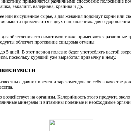
никотину, применяются различными способами: полоскание полос
ашка, эвкалипт, валериана, крапива и др.
ее или высушенное сырье, а для жевания подойдут корни или св
ависимости применяются в двух направлениях: для оздоровления
для облегчения его симптомов также применяются различные тр
одукты облегчат протекание синдрома отмены.
до 5 дней. В этот период полезно будет употреблять настой зве
низм, поскольку курящий уже выработал привычку к нему.
ависимости
известны с давних времен и зарекомендовали себя в качестве д
всегда.
воздействует на организм. Калорийность этого продукта около 3
азличные минералы и витамины полезные и необходимые организм