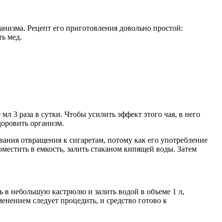
анизма. Рецепт его приготовления довольно простой:
ь мед.
л 3 раза в сутки. Чтобы усилить эффект этого чая, в него
доровить организм.
вания отвращения к сигаретам, потому как его употребление
местить в емкость, залить стаканом кипящей воды. Затем
 в небольшую кастрюлю и залить водой в объеме 1 л,
менением следует процедить, и средство готово к