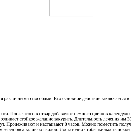
я различными способами. Его основное действие заключается в 
 1 часа. После этого в отвар добавляют немного цветков календул
озникает стойкое желание закурить. Длительность лечения им 30
минут. Процеживают и настаивают 8 часов. Можно поместить пол
мм зерен овса заливают водой. Достаточно чтобы жидкость покр