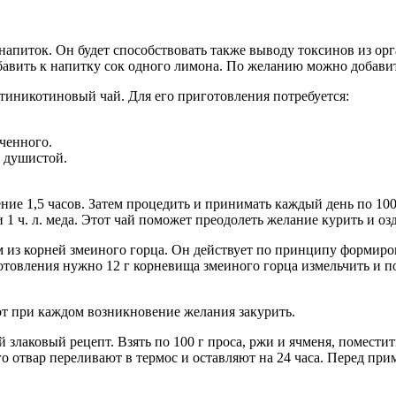
апиток. Он будет способствовать также выводу токсинов из орг
бавить к напитку сок одного лимона. По желанию можно добавит
тиникотиновый чай. Для его приготовления потребуется:
ченного.
ы душистой.
ие 1,5 часов. Затем процедить и принимать каждый день по 100 м
1 ч. л. меда. Этот чай поможет преодолеть желание курить и оз
м из корней змеиного горца. Он действует по принципу формиро
товления нужно 12 г корневища змеиного горца измельчить и по
рот при каждом возникновение желания закурить.
аковый рецепт. Взять по 100 г проса, ржи и ячменя, поместить
го отвар переливают в термос и оставляют на 24 часа. Перед при