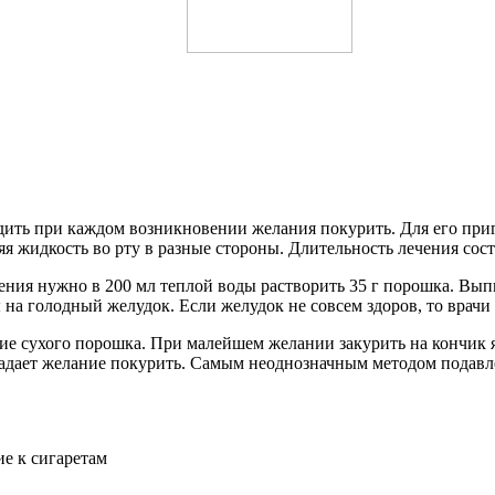
ть при каждом возникновении желания покурить. Для его приго
я жидкость во рту в разные стороны. Длительность лечения сост
ения нужно в 200 мл теплой воды растворить 35 г порошка. Вы
ы на голодный желудок. Если желудок не совсем здоров, то врач
ие сухого порошка. При малейшем желании закурить на кончик я
падает желание покурить. Самым неоднозначным методом подавле
е к сигаретам