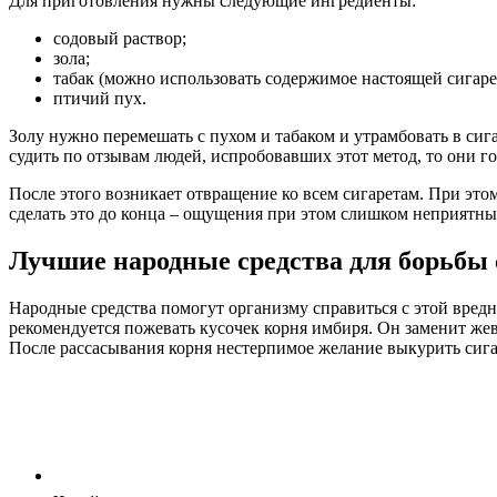
Для приготовления нужны следующие ингредиенты:
содовый раствор;
зола;
табак (можно использовать содержимое настоящей сигаре
птичий пух.
Золу нужно перемешать с пухом и табаком и утрамбовать в си
судить по отзывам людей, испробовавших этот метод, то они 
После этого возникает отвращение ко всем сигаретам. При это
сделать это до конца – ощущения при этом слишком неприятны
Лучшие народные средства для борьбы 
Народные средства помогут организму справиться с этой вредн
рекомендуется пожевать кусочек корня имбиря. Он заменит жев
После рассасывания корня нестерпимое желание выкурить сига