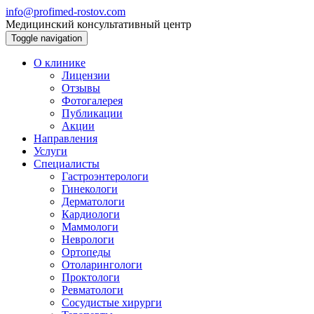
info@profimed-rostov.com
Медицинский консультативный центр
Toggle navigation
О клинике
Лицензии
Отзывы
Фотогалерея
Публикации
Акции
Направления
Услуги
Специалисты
Гастроэнтерологи
Гинекологи
Дерматологи
Кардиологи
Маммологи
Неврологи
Ортопеды
Отоларингологи
Проктологи
Ревматологи
Сосудистые хирурги