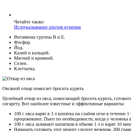
Читайте также:
Иглоукалывание против курения
Витамины группы В и Е.
Фосфор.
Йод.
Калий и кальций.
Магний и кремний.
Селен.
Клетчатка.
Овсяной отвар помогает бросить курить
Целебный отвар из овса, помогающий бросить курить, готовитс
сигарету. Вот наиболее известные и эффективные варианты:
100 г овса варят в 3 л кипятка на слабом огне в течение
процеживают. Пьют по необходимости, когда у человека в
100 г овса заливают кипятком в объеме 1 л и варят 10 
Начинать готовить этот рецепт следует вечером. 200 гра