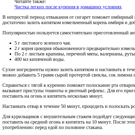
Читайте также:
Чистка легких после курения в домашних условиях
В непростой период отвыкания от сигарет поможет имбирный н
достаточно залить кипятком измельченный корень имбиря и до
Популярностью пользуется самостоятельно приготовленный ан
5 г листового зеленого чая.
2 г корня цикория обыкновенного предварительно измель
По 2 г листьев крапивы, перечной мяты, валерианы, рут
400 мл кипяченой воды.
Сухие ингредиенты нужно залить кипятком и настаивать в течен
можно добавить 5 грамм сырой протертой свеклы, сок лимона и 
Справиться с тягой к курению поможет полоскание рта отваро
вызывает приступы тошноты и рвотный рефлекс. Для его приго
поставить на огонь и кипятить несколько минут.
Настаивать отвар в течение 50 минут, процедить и полоскать 
Для курильщиков с внушительным стажем подойдет следующий зл
поставить на средний огонь и кипятить на 10 минут. После это
употреблению: перед едой по половине стакана.