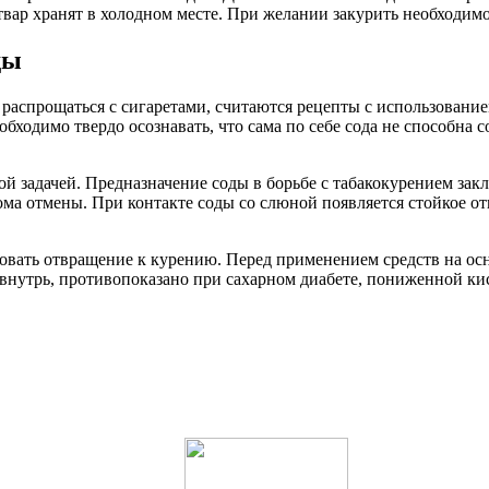
ар хранят в холодном месте. При желании закурить необходимо 
ды
аспрощаться с сигаретами, считаются рецепты с использование
бходимо твердо осознавать, что сама по себе сода не способна с
ой задачей. Предназначение соды в борьбе с табакокурением зак
а отмены. При контакте соды со слюной появляется стойкое от
вать отвращение к курению. Перед применением средств на осн
внутрь, противопоказано при сахарном диабете, пониженной ки