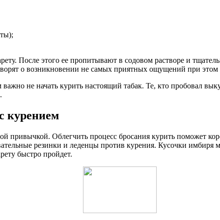
ты);
гарету. После этого ее пропитывают в содовом растворе и тщат
говорят о возникновении не самых приятных ощущений при этом 
м важно не начать курить настоящий табак. Те, кто пробовал вык
.
с курением
ой привычкой. Облегчить процесс бросания курить поможет корен
ательные резинки и леденцы против курения. Кусочки имбиря мо
рету быстро пройдет.