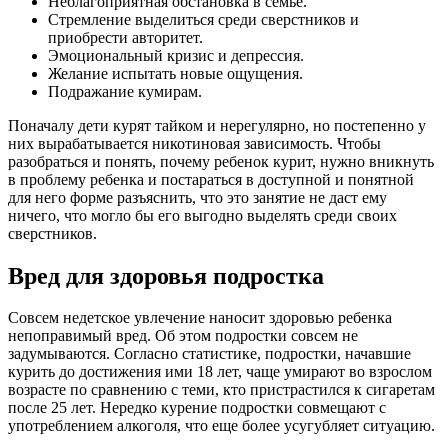
Неблагоприятная обстановка в семье.
Стремление выделиться среди сверстников и
приобрести авторитет.
Эмоциональный кризис и депрессия.
Желание испытать новые ощущения.
Подражание кумирам.
Поначалу дети курят тайком и нерегулярно, но постепенно у
них вырабатывается никотиновая зависимость. Чтобы
разобраться и понять, почему ребенок курит, нужно вникнуть
в проблему ребенка и постараться в доступной и понятной
для него форме разъяснить, что это занятие не даст ему
ничего, что могло бы его выгодно выделять среди своих
сверстников.
Вред для здоровья подростка
Совсем недетское увлечение наносит здоровью ребенка
непоправимый вред. Об этом подростки совсем не
задумываются. Согласно статистике, подростки, начавшие
курить до достижения ими 18 лет, чаще умирают во взрослом
возрасте по сравнению с теми, кто пристрастился к сигаретам
после 25 лет. Нередко курение подростки совмещают с
употреблением алкоголя, что еще более усугубляет ситуацию.