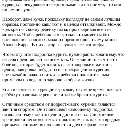
курящих с некурящими сверстниками, то он поймет, что они
ничем не лучше.
Наоборот, даже хуже, поскольку выглядят не самым лучшим
образом, постоянно кашляют и в целом отталкивают. Можно
«раскрыть» своему ребенку глаза, проговаривая все эти
моменты. Чтобы ребёнок сам осознал эти моменты без
наставления взрослых, можно порекомендовать ему книги
Аллена Карра. В них автор разрушает все эти мифы.
Чтобы отучить подростка курить, нужно растолковать ему, что
из себя представляет зависимость. Осознание того, что это
болезнь, которая будет влиять на его здоровье и жизни в
целом, наверняка побудит его к прекращению курения.
чрезвычайно важно стать для ребенка положительным
примером по ведению здорового образа жизни.
Если в семье есть курящие взрослые, то самое время показать
ребёнку правильное решение и также бросить курить.
Отличным средством от подросткового курения являются
занятия спортом. Они повышают самооценку подростка,
позволяют ему ставить цели и достигать их. Спортивные
тренировки несовместимы с никотином, так как эта вредная
привычка снижает выносливость и другие физические