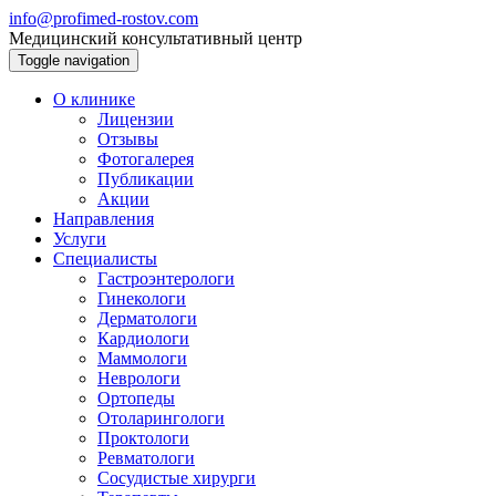
info@profimed-rostov.com
Медицинский консультативный центр
Toggle navigation
О клинике
Лицензии
Отзывы
Фотогалерея
Публикации
Акции
Направления
Услуги
Специалисты
Гастроэнтерологи
Гинекологи
Дерматологи
Кардиологи
Маммологи
Неврологи
Ортопеды
Отоларингологи
Проктологи
Ревматологи
Сосудистые хирурги