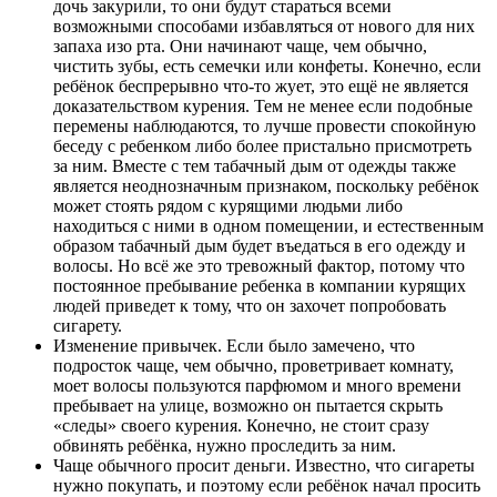
дочь закурили, то они будут стараться всеми
возможными способами избавляться от нового для них
запаха изо рта. Они начинают чаще, чем обычно,
чистить зубы, есть семечки или конфеты. Конечно, если
ребёнок беспрерывно что-то жует, это ещё не является
доказательством курения. Тем не менее если подобные
перемены наблюдаются, то лучше провести спокойную
беседу с ребенком либо более пристально присмотреть
за ним. Вместе с тем табачный дым от одежды также
является неоднозначным признаком, поскольку ребёнок
может стоять рядом с курящими людьми либо
находиться с ними в одном помещении, и естественным
образом табачный дым будет въедаться в его одежду и
волосы. Но всё же это тревожный фактор, потому что
постоянное пребывание ребенка в компании курящих
людей приведет к тому, что он захочет попробовать
сигарету.
Изменение привычек. Если было замечено, что
подросток чаще, чем обычно, проветривает комнату,
моет волосы пользуются парфюмом и много времени
пребывает на улице, возможно он пытается скрыть
«следы» своего курения. Конечно, не стоит сразу
обвинять ребёнка, нужно проследить за ним.
Чаще обычного просит деньги. Известно, что сигареты
нужно покупать, и поэтому если ребёнок начал просить