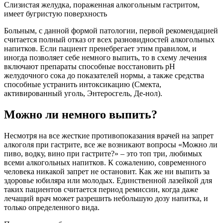
Слизистая желудка, пораженная алкогольным гастритом,
имеет бугристую поверхность
Больным, с данной формой патологии, первой рекомендацией
считается полный отказ от всех разновидностей алкогольных
напитков. Если пациент пренебрегает этим правилом, и
иногда позволяет себе немного выпить, то в схему лечения
включают препараты способные восстановить рН
желудочного сока до показателей нормы, а также средства
способные устранить интоксикацию (Смекта,
активированный уголь, Энтеросгель, Де-нол).
Можно ли немного выпить?
Несмотря на все жесткие противопоказания врачей на запрет
алкоголя при гастрите, все же возникают вопросы «Можно ли
пиво, водку, вино при гастрите?» – это топ три, любимых
всеми алкогольных напитков. К сожалению, современного
человека никакой запрет не остановит. Как же ни выпить за
здоровье юбиляра или молодых. Единственной лазейкой для
таких пациентов считается период ремиссии, когда даже
лечащий врач может разрешить небольшую дозу напитка, и
только определенного вида.