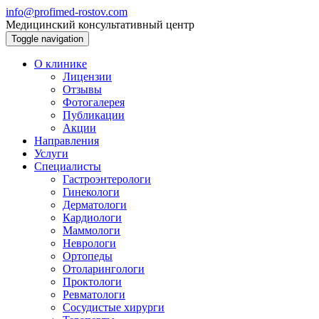
info@profimed-rostov.com
Медицинский консультативный центр
Toggle navigation
О клинике
Лицензии
Отзывы
Фотогалерея
Публикации
Акции
Направления
Услуги
Специалисты
Гастроэнтерологи
Гинекологи
Дерматологи
Кардиологи
Маммологи
Неврологи
Ортопеды
Отоларингологи
Проктологи
Ревматологи
Сосудистые хирурги