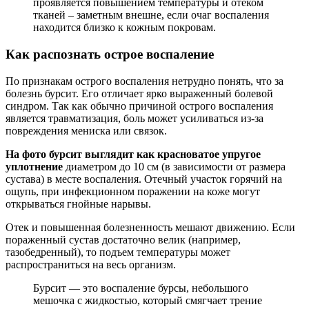
проявляется повышением температуры и отеком
тканей – заметным внешне, если очаг воспаления
находится близко к кожным покровам.
Как распознать острое воспаление
По признакам острого воспаления нетрудно понять, что за
болезнь бурсит. Его отличает ярко выраженный болевой
синдром. Так как обычно причиной острого воспаления
является травматизация, боль может усиливаться из-за
повреждения мениска или связок.
На фото бурсит выглядит как красноватое упругое
уплотнение
диаметром до 10 см (в зависимости от размера
сустава) в месте воспаления. Отечный участок горячий на
ощупь, при инфекционном поражении на коже могут
открываться гнойные нарывы.
Отек и повышенная болезненность мешают движению. Если
пораженный сустав достаточно велик (например,
тазобедренный), то подъем температуры может
распространиться на весь организм.
Бурсит — это воспаление бурсы, небольшого
мешочка с жидкостью, который смягчает трение