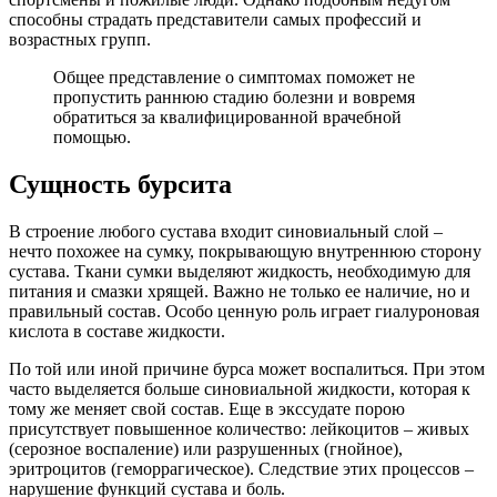
способны страдать представители самых профессий и
возрастных групп.
Общее представление о симптомах поможет не
пропустить раннюю стадию болезни и вовремя
обратиться за квалифицированной врачебной
помощью.
Сущность бурсита
В строение любого сустава входит синовиальный слой –
нечто похожее на сумку, покрывающую внутреннюю сторону
сустава. Ткани сумки выделяют жидкость, необходимую для
питания и смазки хрящей. Важно не только ее наличие, но и
правильный состав. Особо ценную роль играет гиалуроновая
кислота в составе жидкости.
По той или иной причине бурса может воспалиться. При этом
часто выделяется больше синовиальной жидкости, которая к
тому же меняет свой состав. Еще в экссудате порою
присутствует повышенное количество: лейкоцитов – живых
(серозное воспаление) или разрушенных (гнойное),
эритроцитов (геморрагическое). Следствие этих процессов –
нарушение функций сустава и боль.