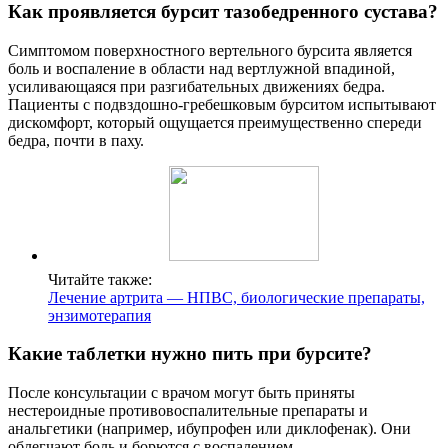
Как проявляется бурсит тазобедренного сустава?
Симптомом поверхностного вертельного бурсита является
боль и воспаление в области над вертлужной впадиной,
усиливающаяся при разгибательных движениях бедра.
Пациенты с подвздошно-гребешковым бурситом испытывают
дискомфорт, который ощущается преимущественно спереди
бедра, почти в паху.
Читайте также:
Лечение артрита — НПВС, биологические препараты,
энзимотерапия
Какие таблетки нужно пить при бурсите?
После консультации с врачом могут быть приняты
нестероидные противовоспалительные препараты и
анальгетики (например, ибупрофен или диклофенак). Они
облегчают боль и борются с воспалением.