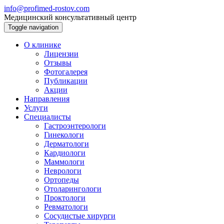
info@profimed-rostov.com
Медицинский консультативный центр
Toggle navigation
О клинике
Лицензии
Отзывы
Фотогалерея
Публикации
Акции
Направления
Услуги
Специалисты
Гастроэнтерологи
Гинекологи
Дерматологи
Кардиологи
Маммологи
Неврологи
Ортопеды
Отоларингологи
Проктологи
Ревматологи
Сосудистые хирурги