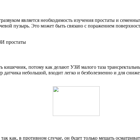
развуком является необходимость изучения простаты и семенны
вой пузырь. Это может быть связано с поражением поверхности 
ть кишечник, потому как делают УЗИ малого таза трансректаль
етр датчика небольшой, входит легко и безболезненно и для сн
к как, в противном случае, он будет только мешать осматривать