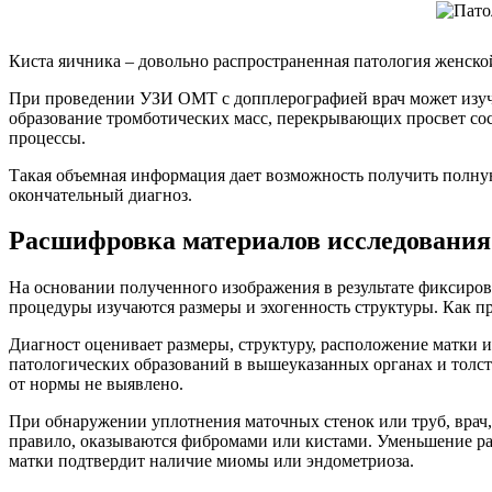
Киста яичника – довольно распространенная патология женск
При проведении УЗИ ОМТ с допплерографией врач может изучит
образование тромботических масс, перекрывающих просвет сос
процессы.
Такая объемная информация дает возможность получить полную
окончательный диагноз.
Расшифровка материалов исследования
На основании полученного изображения в результате фиксиров
процедуры изучаются размеры и эхогенность структуры. Как пр
Диагност оценивает размеры, структуру, расположение матки и
патологических образований в вышеуказанных органах и толс
от нормы не выявлено.
При обнаружении уплотнения маточных стенок или труб, врач, 
правило, оказываются фибромами или кистами. Уменьшение раз
матки подтвердит наличие миомы или эндометриоза.