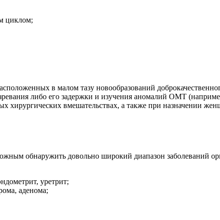
м циклом;
сположенных в малом тазу новообразований доброкачественного
зревания либо его задержки и изучения аномалий ОМТ (наприме
ых хирургических вмешательствах, а также при назначении же
можным обнаружить довольно широкий диапазон заболеваний орг
ндометрит, уретрит;
рома, аденома;