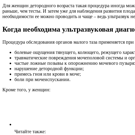
Для женщин детородного возраста такая процедура иногда може
раньше, чем тесты. И затем уже для наблюдения развития плод
необходимости ее можно проводить и чаще – ведь ультразвук н
Когда необходима ультразвуковая диаг
Процедура обследования органов малого таза применяется при
болевые ощущения тянущего, колющего, режущего характ
травматические повреждения мочеполовой системы и орга
частые ложные позывы к опорожнению мочевого пузыря
нарушение детородной функции;
примесь гноя или крови в моче;
боли при мочеиспускании.
Кроме того, у женщин:
Читайте также: