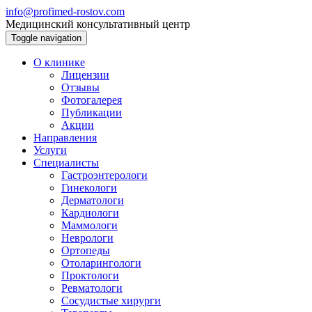
info@profimed-rostov.com
Медицинский консультативный центр
Toggle navigation
О клинике
Лицензии
Отзывы
Фотогалерея
Публикации
Акции
Направления
Услуги
Специалисты
Гастроэнтерологи
Гинекологи
Дерматологи
Кардиологи
Маммологи
Неврологи
Ортопеды
Отоларингологи
Проктологи
Ревматологи
Сосудистые хирурги