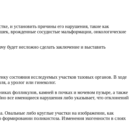
ке, и установить причины его нарушения, такие как
ляшек, врожденные сосудистые мальформации, онкологические
чу будет несложно сделать заключение и выставить
нку состояния исследуемых участков тазовых органов. В ходе
я, а уролог или гинеколог.
никах фолликулов, камней в почках и мочевом пузыре, а также
бно все имеющиеся нарушения либо указывает, что отклонений
са. Овальные либо круглые участки на изображении, как
о формировании поликистоза. Изменения эхогенности в слоях