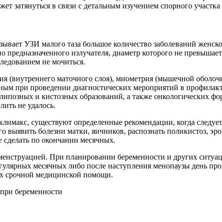
жет затянуться в связи с детальным изучением спорного участка
азывает УЗИ малого таза большое количество заболеваний женс
о предназначенного излучателя, диаметр которого не превышает
следованием не мочиться.
ия (внутреннего маточного слоя), миометрия (мышечной оболоч
льным при проведении диагностических мероприятий в профилак
олипозных и кистозных образований, а также онкологических ф
лить не удалось.
климакс, существуют определенные рекомендации, когда следует 
его выявить болезни матки, яичников, распознать поликистоз, э
 сделать по окончании месячных.
менструацией. При планировании беременности и других ситуац
регулярных месячных либо после наступления менопаузы день про
их срочной медицинской помощи.