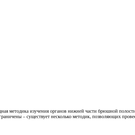
редная методика изучения органов нижней части брюшной полост
граничены – существует несколько методик, позволяющих прове