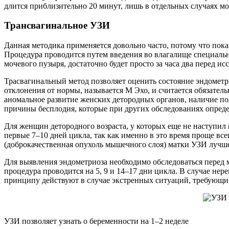
длится приблизительно 20 минут, лишь в отдельных случаях мо
Трансвагинальное УЗИ
Данная методика применяется довольно часто, потому что пок
Процедура проводится путем введения во влагалище специальн
мочевого пузыря, достаточно будет просто за часа два перед ис
Трасвагинальный метод позволяет оценить состояние эндометр
отклонения от нормы, называется М Эхо, и считается обязате
аномальное развитие женских детородных органов, наличие п
причины бесплодия, которые при других обследованиях опреде
Для женщин детородного возраста, у которых еще не наступил 
первые 7–10 дней цикла, так как именно в это время проще вс
(доброкачественная опухоль мышечного слоя) матки УЗИ лучше
Для выявления эндометриоза необходимо обследоваться перед 
процедура проводится на 5, 9 и 14–17 дни цикла. В случае не
принципу действуют в случае экстренных ситуаций, требующ
УЗИ позволяет узнать о беременности на 1–2 неделе