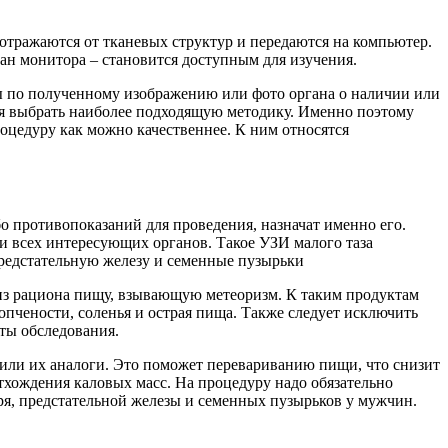
 отражаются от тканевых структур и передаются на компьютер.
ан монитора – становится доступным для изучения.
ы по полученному изображению или фото органа о наличии или
тся выбрать наиболее подходящую методику. Именно поэтому
оцедуру как можно качественнее. К ним относятся
бо противопоказаний для проведения, назначат именно его.
и всех интересующих органов. Такое УЗИ малого таза
предстательную железу и семенные пузырьки
 из рациона пищу, взывающую метеоризм. К таким продуктам
опчености, соленья и острая пища. Также следует исключить
аты обследования.
или их аналоги. Это поможет перевариванию пищи, что снизит
тхождения каловых масс. На процедуру надо обязательно
я, предстательной железы и семенных пузырьков у мужчин.