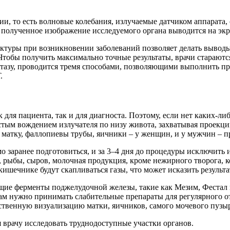
и, то есть волновые колебания, излучаемые датчиком аппарата,
полученное изображение исследуемого органа выводится на экр
руктуры при возникновении заболеваний позволяет делать вывод
 Чтобы получить максимально точные результаты, врачи стараю
 тазу, проводится тремя способами, позволяющими выполнить пр
.
для пациента, так и для диагноста. Поэтому, если нет каких-ли
остым вождением излучателя по низу живота, захватывая проекци
, матку, фаллопиевы трубы, яичники – у женщин, и у мужчин – 
о заранее подготовиться, и за 3–4 дня до процедуры исключить
 рыбы, сыров, молочная продукция, кроме нежирного творога, к
кишечнике будут скапливаться газы, что может исказить результ
щие ферменты поджелудочной железы, такие как Мезим, Фестал 
рам нужно принимать слабительные препараты для регулярного о
ственную визуализацию матки, яичников, самого мочевого пузыр
врачу исследовать труднодоступные участки органов.