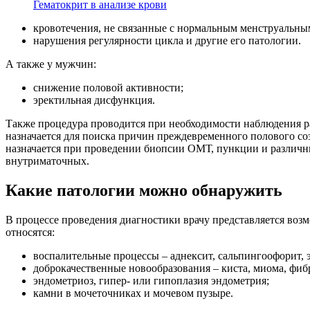
Гематокрит в анализе крови
кровотечения, не связанные с нормальным менструальны
нарушения регулярности цикла и другие его патологии.
А также у мужчин:
снижение половой активности;
эректильная дисфункция.
Также процедура проводится при необходимости наблюдения ра
назначается для поиска причин преждевременного полового со
назначается при проведении биопсии ОМТ, пункции и различн
внутриматочных.
Какие патологии можно обнаружить
В процессе проведения диагностики врачу представляется воз
относятся:
воспалительные процессы – аднексит, сальпингоофорит, э
доброкачественные новообразования – киста, миома, фиб
эндометриоз, гипер- или гипоплазия эндометрия;
камни в мочеточниках и мочевом пузыре.