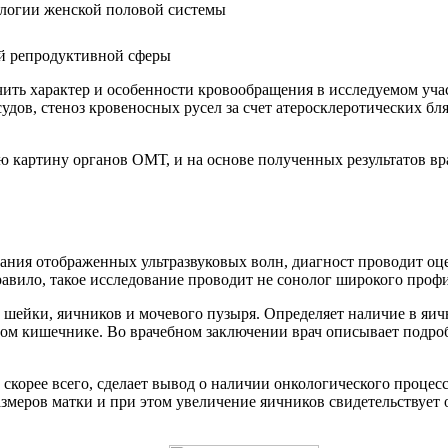
ой репродуктивной сферы
ь характер и особенности кровообращения в исследуемом участ
удов, стеноз кровеносных русел за счет атеросклеротических б
 картину органов ОМТ, и на основе полученных результатов вра
ания отображенных ультразвуковых волн, диагност проводит оце
авило, такое исследование проводит не сонолог широкого профил
 шейки, яичников и мочевого пузыря. Определяет наличие в яич
том кишечнике. Во врачебном заключении врач описывает подро
скорее всего, сделает вывод о наличии онкологического процес
меров матки и при этом увеличение яичников свидетельствует 