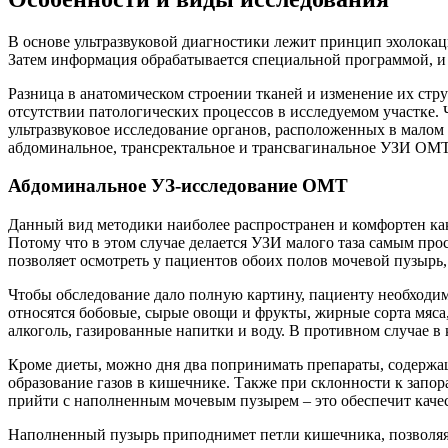
В основе ультразвуковой диагностики лежит принцип эхолокаци
Затем информация обрабатывается специальной программой, и 
Разница в анатомическом строении тканей и изменение их ст
отсутствии патологических процессов в исследуемом участке.
ультразвуковое исследование органов, расположенных в малом
абдоминальное, трансректальное и трансвагинальное УЗИ ОМТ
Абдоминальное УЗ-исследование ОМТ
Данный вид методики наиболее распространен и комфортен как 
Потому что в этом случае делается УЗИ малого таза самым пр
позволяет осмотреть у пациентов обоих полов мочевой пузырь
Чтобы обследование дало полную картину, пациенту необходим
относятся бобовые, сырые овощи и фрукты, жирные сорта мяса,
алкоголь, газированные напитки и воду. В противном случае в 
Кроме диеты, можно дня два попринимать препараты, содержа
образование газов в кишечнике. Также при склонности к запо
прийти с наполненным мочевым пузырем – это обеспечит каче
Наполненный пузырь приподнимет петли кишечника, позволяя 