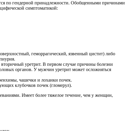
уется по гендерной принадлежности. Обобщенными причинами
ецифической симптоматикой:
поверхностный, геморрагический, язвенный цистит) либо
пиурия.
и вторичный уретрит. В первом случае причины болезни
оловых органов. У мужчин уретрит может осложняться
ренхимы, чашечки и лоханки почек.
ющих клубочков почек (гломерул).
ваниями. Имеет более тяжелое течение, чем у женщин,
идоз;