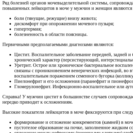
Ряд болезней органов мочевыделительной системы, сопровож
повышенных лейкоцитов в моче у мужчин и женщин являются 
боли (тянущие, режущие) внизу живота;
дискомфорт при опорожнении мочевого пузыря;
гипертермия;
болезненность в области поясницы.
Первичными предполагаемыми диагнозами являются:
Цистит. Воспалительное заболевание передней, задней и
хронический характер (персистирующий, интерстициальн
Уретрит. Острое или хроническое бактериальное воспале
связаны с проникновением венерических инфекций, во в
воспалительным поражением семенного бугорка (коллику
Пиелонефрит и его осложнения (паранефрит и пионефроз
Гломерулонефрит. Инфекционно-воспалительное или аут
Справка! У мужчин цистит в большинстве случаев сопровождае
нередко приводит к осложнениям.
Высокие показатели лейкоцитов в моче фиксируются при сле
формирование и отложение конкрементов (камней) в мочев
пустотелое образование на почке, заполненное жидким с
отложение между нефронами (почечными клетками) глоб