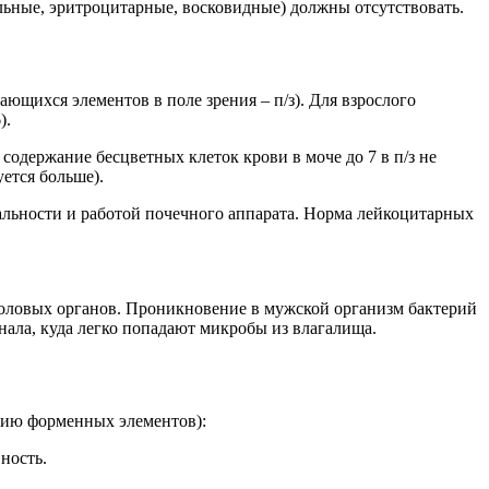
льные, эритроцитарные, восковидные) должны отсутствовать.
ющихся элементов в поле зрения – п/з). Для взрослого
).
 содержание бесцветных клеток крови в моче до 7 в п/з не
ется больше).
альности и работой почечного аппарата. Норма лейкоцитарных
половых органов. Проникновение в мужской организм бактерий
анала, куда легко попадают микробы из влагалища.
нию форменных элементов):
ность.