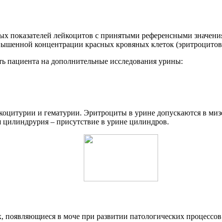
ных показателей лейкоцитов с принятыми референсными значения
овышенной концентрации красных кровяных клеток (эритроцитов)
ь пациента на дополнительные исследования урины:
цитурии и гематурии. Эритроциты в урине допускаются в мизерн
 цилиндрурия – присутствие в урине цилиндров.
, появляющиеся в моче при развитии патологических процессов