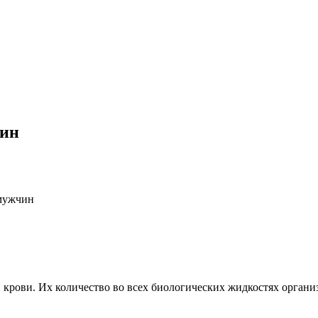
чин
 мужчин
рови. Их количество во всех биологических жидкостях организма