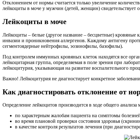
Отклонением от нормы считается только увеличение количеств
лейкоциты в моче у мужчин (детей, женщин) свидетельствует 
Лейкоциты в моче
Лейкоциты – белые (другое название – бесцветные) кровяные 
инвазии и проникновения аллергенов. Каждому антигену про
сегментоядерные нейтрофилы, эозинофилы, базофилы).
Под контролем иммунных кровяных клеток находятся все орга
лейкоцитарная группа, определяемая в поле зрения при лабора
лейкоцитурия, указывающая на развитие воспалительного проц
Важно! Лейкоцитурия не диагностирует конкретное заболевани
Как диагностировать отклонение от н
Определение лейкоцитов производится в ходе общего анализа 
по характерным жалобам пациента на симптомы болезней
во время плановой проверки состояния здоровья (скринин
в качестве контроля результатов лечения (при диагности