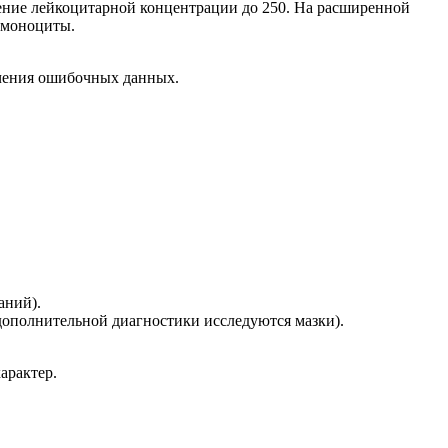
ение лейкоцитарной концентрации до 250. На расширенной
 моноциты.
ючения ошибочных данных.
аний).
дополнительной диагностики исследуются мазки).
арактер.