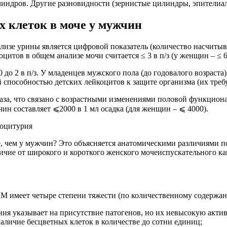
линдров. Другие разновидности (зернистые цилиндры, эпителиа
 клеток в моче у мужчин
изе урины является цифровой показатель (количество насчитыва
итов в общем анализе мочи считается ≤ 3 в п/з (у женщин – ≤ 6
до 2 в п/з. У младенцев мужского пола (до годовалого возраста)
 способностью детских лейкоцитов к защите организма (их требу
аза, что связано с возрастными изменениями половой функцион
ин составляет ⩽2000 в 1 мл осадка (для женщин – ⩽ 4000).
е, чем у мужчин? Это объясняется анатомическими различиями 
тличие от широкого и короткого женского мочеиспускательного к
М имеет четыре степени тяжести (по количественному содержа
ния указывает на присутствие патогенов, но их невысокую актив
личие бесцветных клеток в количестве до сотни единиц;