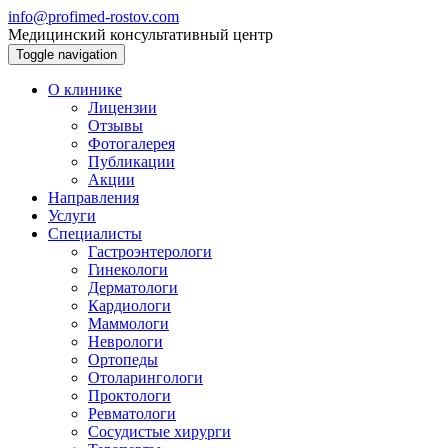
info@profimed-rostov.com
Медицинский консультативный центр
Toggle navigation
О клинике
Лицензии
Отзывы
Фотогалерея
Публикации
Акции
Направления
Услуги
Специалисты
Гастроэнтерологи
Гинекологи
Дерматологи
Кардиологи
Маммологи
Неврологи
Ортопеды
Отоларингологи
Проктологи
Ревматологи
Сосудистые хирурги