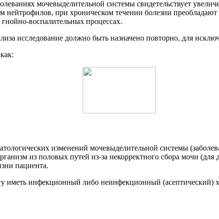
олеваниях мочевыделительной системы свидетельствует увелич
ем нейтрофилов, при хроническом течении болезни преобладают
и гнойно-воспалительных процессах.
ализа исследование должно быть назначено повторно, для искл
как:
атологических изменений мочевыделительной системы (заболев
анизм из половых путей из-за некорректного сбора мочи (для 
зни пациента.
гу иметь инфекционный либо неинфекционный (асептический) х