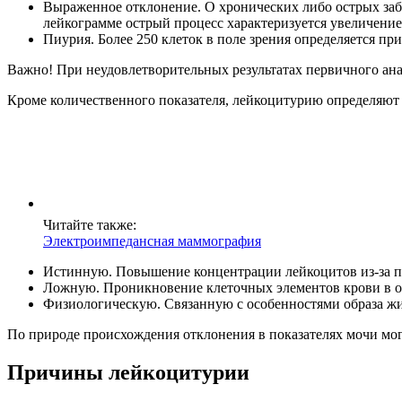
Выраженное отклонение. О хронических либо острых заб
лейкограмме острый процесс характеризуется увеличени
Пиурия. Более 250 клеток в поле зрения определяется пр
Важно! При неудовлетворительных результатах первичного ан
Кроме количественного показателя, лейкоцитурию определяют 
Читайте также:
Электроимпедансная маммография
Истинную. Повышение концентрации лейкоцитов из-за п
Ложную. Проникновение клеточных элементов крови в орг
Физиологическую. Связанную с особенностями образа жи
По природе происхождения отклонения в показателях мочи мо
Причины лейкоцитурии