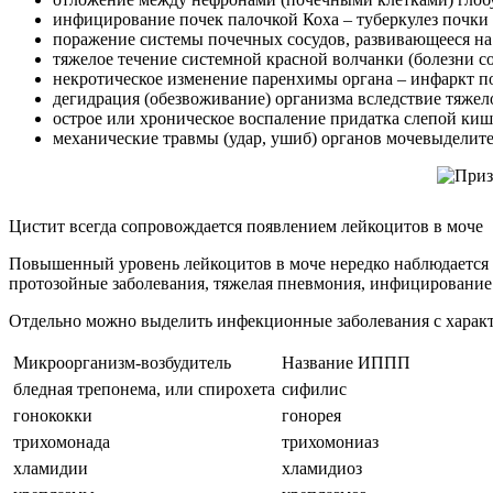
инфицирование почек палочкой Коха – туберкулез почки 
поражение системы почечных сосудов, развивающееся на 
тяжелое течение системной красной волчанки (болезни с
некротическое изменение паренхимы органа – инфаркт п
дегидрация (обезвоживание) организма вследствие тяжело
острое или хроническое воспаление придатка слепой киш
механические травмы (удар, ушиб) органов мочевыделите
Цистит всегда сопровождается появлением лейкоцитов в моче
Повышенный уровень лейкоцитов в моче нередко наблюдается 
протозойные заболевания, тяжелая пневмония, инфицирование 
Отдельно можно выделить инфекционные заболевания с харак
Микроорганизм-возбудитель
Название ИППП
бледная трепонема, или спирохета
сифилис
гонококки
гонорея
трихомонада
трихомониаз
хламидии
хламидиоз