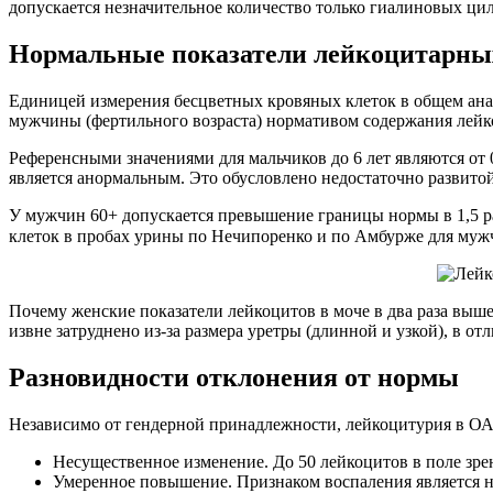
допускается незначительное количество только гиалиновых ци
Нормальные показатели лейкоцитарных
Единицей измерения бесцветных кровяных клеток в общем анал
мужчины (фертильного возраста) нормативом содержания лейкоц
Референсными значениями для мальчиков до 6 лет являются от 0 
является анормальным. Это обусловлено недостаточно развитой
У мужчин 60+ допускается превышение границы нормы в 1,5 р
клеток в пробах урины по Нечипоренко и по Амбурже для мужч
Почему женские показатели лейкоцитов в моче в два раза выш
извне затруднено из-за размера уретры (длинной и узкой), в о
Разновидности отклонения от нормы
Независимо от гендерной принадлежности, лейкоцитурия в ОА
Несущественное изменение. До 50 лейкоцитов в поле зре
Умеренное повышение. Признаком воспаления является на