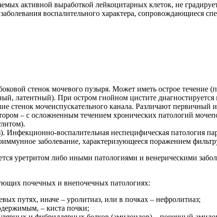
даемых активной выработкой лейкоцитарных клеток, не градир
заболевания воспалительного характера, сопровождающиеся сп
 боковой стенок мочевого пузыря. Может иметь острое течение (
ый, латентный). При остром гнойном цистите диагностируется 
ние стенок мочеиспускательного канала. Различают первичный 
тором – с осложненным течением хронических патологий мочеп
литом).
). Инфекционно-воспалительная неспецифическая патология па
оиммунное заболевание, характеризующееся поражением фильтру
тся уретритом либо иными патологиями и венерическими заболе
дующих почечных и внепочечных патологиях:
ых путях, иначе – уролитиаз, или в почках – нефролитиаз;
одержимым, – киста почки;
улярных и фибриллярных белков (амилоидов) – почечный амило