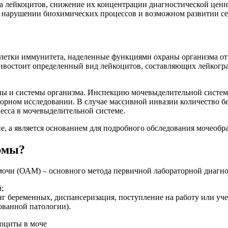
а лейкоцитов, снижение их концентрации диагностической ценн
о нарушении биохимических процессов и возможном развитии се
клетки иммунитета, наделенные функциями охраны организма от 
тивостоит определенный вид лейкоцитов, составляющих лейкогр
ны и системы организма. Инспекцию мочевыделительной систем
торном исследовании. В случае массивной инвазии количество бе
есса в мочевыделительной системе.
е, а является основанием для подробного обследования мочеоб
ормы?
мочи (ОАМ) – основного метода первичной лабораторной диагно
;
г беременных, диспансеризация, поступление на работу или учеб
рованной патологии).