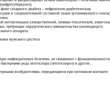
(нефротуберкулез);
фоне сахарного диабета – нефропатия диабетическая;
осудов и соединительной суставной ткани аутоиммунного генеза
очки;
й интоксикации (лекарственной, химико-токсической, алкогольн
ки, требующее хирургического вмешательства (аппендицит);
льного аппарата.
при инфекционных болезнях, не связанных с функциональностью
бактериями рода лептоспира (лептоспироз) и другие.
терными возбудителями, передающиеся при интимном контакте: