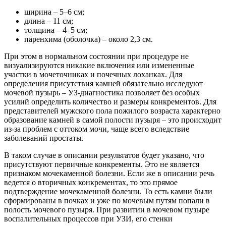
ширина – 5–6 см;
длина – 11 см;
толщина – 4–5 см;
паренхима (оболочка) – около 2,3 см.
При этом в нормальном состоянии при процедуре не
визуализируются никакие включения или измененные
участки в мочеточниках и почечных лоханках. Для
определения присутствия камней обязательно исследуют
мочевой пузырь – УЗ-диагностика позволяет без особых
усилий определить количество и размеры конкрементов. Для
представителей мужского пола пожилого возраста характерно
образование камней в самой полости пузыря – это происходит
из-за проблем с оттоком мочи, чаще всего вследствие
заболеваний простаты.
В таком случае в описании результатов будет указано, что
присутствуют первичные конкременты. Это не является
признаком мочекаменной болезни. Если же в описании речь
ведется о вторичных конкрементах, то это прямое
подтверждение мочекаменной болезни. То есть камни были
сформированы в почках и уже по мочевым путям попали в
полость мочевого пузыря. При развитии в мочевом пузыре
воспалительных процессов при УЗИ, его стенки