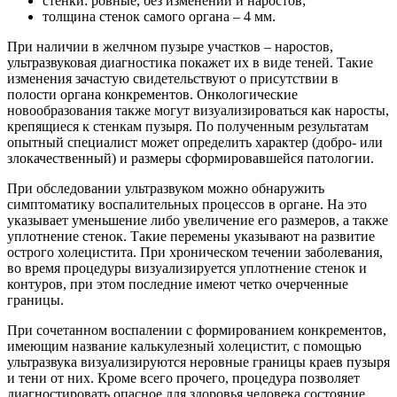
стенки: ровные, без изменений и наростов;
толщина стенок самого органа – 4 мм.
При наличии в желчном пузыре участков – наростов,
ультразвуковая диагностика покажет их в виде теней. Такие
изменения зачастую свидетельствуют о присутствии в
полости органа конкрементов. Онкологические
новообразования также могут визуализироваться как наросты,
крепящиеся к стенкам пузыря. По полученным результатам
опытный специалист может определить характер (добро- или
злокачественный) и размеры сформировавшейся патологии.
При обследовании ультразвуком можно обнаружить
симптоматику воспалительных процессов в органе. На это
указывает уменьшение либо увеличение его размеров, а также
уплотнение стенок. Такие перемены указывают на развитие
острого холецистита. При хроническом течении заболевания,
во время процедуры визуализируется уплотнение стенок и
контуров, при этом последние имеют четко очерченные
границы.
При сочетанном воспалении с формированием конкрементов,
имеющим название калькулезный холецистит, с помощью
ультразвука визуализируются неровные границы краев пузыря
и тени от них. Кроме всего прочего, процедура позволяет
диагностировать опасное для здоровья человека состояние,