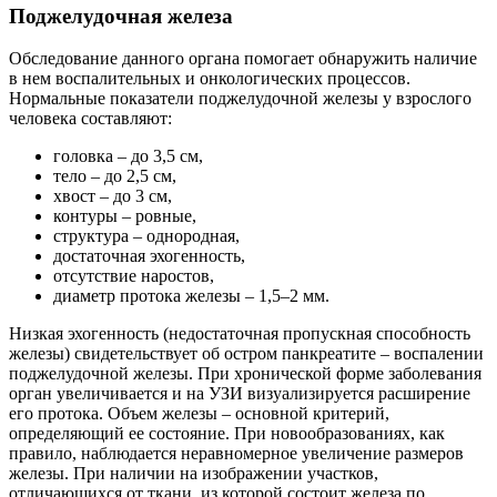
Поджелудочная железа
Обследование данного органа помогает обнаружить наличие
в нем воспалительных и онкологических процессов.
Нормальные показатели поджелудочной железы у взрослого
человека составляют:
головка – до 3,5 см,
тело – до 2,5 см,
хвост – до 3 см,
контуры – ровные,
структура – однородная,
достаточная эхогенность,
отсутствие наростов,
диаметр протока железы – 1,5–2 мм.
Низкая эхогенность (недостаточная пропускная способность
железы) свидетельствует об остром панкреатите – воспалении
поджелудочной железы. При хронической форме заболевания
орган увеличивается и на УЗИ визуализируется расширение
его протока. Объем железы – основной критерий,
определяющий ее состояние. При новообразованиях, как
правило, наблюдается неравномерное увеличение размеров
железы. При наличии на изображении участков,
отличающихся от ткани, из которой состоит железа по