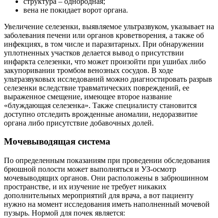
структура – однородная;
вена не покидает ворот органа.
Увеличение селезенки, выявляемое ультразвуком, указывает на
заболевания печени или органов кроветворения, а также об
инфекциях, в том числе и паразитарных. При обнаружении
уплотненных участков делается вывод о присутствии
инфаркта селезенки, что может произойти при ушибах либо
закупоривании тромбом венозных сосудов. В ходе
ультразвуковых исследований можно диагностировать разрыв
селезенки вследствие травматических повреждений, ее
выраженное смещение, имеющее второе название
«блуждающая селезенка». Также специалисту становится
доступно отследить врожденные аномалии, недоразвитие
органа либо присутствие добавочных долей.
Мочевыводящая система
По определенным показаниям при проведении обследования
брюшной полости может выполняться и УЗ-осмотр
мочевыводящих органов. Они расположены в забрюшинном
пространстве, и их изучение не требует никаких
дополнительных мероприятий для врача, а вот пациенту
нужно на момент исследования иметь наполненный мочевой
пузырь. Нормой для почек является: