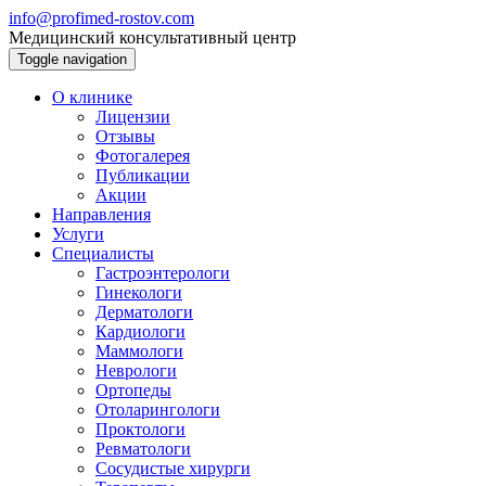
info@profimed-rostov.com
Медицинский консультативный центр
Toggle navigation
О клинике
Лицензии
Отзывы
Фотогалерея
Публикации
Акции
Направления
Услуги
Специалисты
Гастроэнтерологи
Гинекологи
Дерматологи
Кардиологи
Маммологи
Неврологи
Ортопеды
Отоларингологи
Проктологи
Ревматологи
Сосудистые хирурги