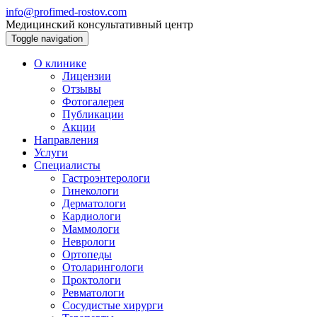
info@profimed-rostov.com
Медицинский консультативный центр
Toggle navigation
О клинике
Лицензии
Отзывы
Фотогалерея
Публикации
Акции
Направления
Услуги
Специалисты
Гастроэнтерологи
Гинекологи
Дерматологи
Кардиологи
Маммологи
Неврологи
Ортопеды
Отоларингологи
Проктологи
Ревматологи
Сосудистые хирурги