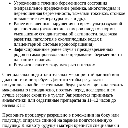
Угрожающие течению беременности состояния
(неправильное предлежание ребенка, многоплодная и
переношенная беременность, тяжелый токсикоз, стойкое
повышение температуры тела и др.).
Ранее выявленные нарушения во время ультразвуковой
диагностики (отклонение размеров плода от нормы,
уменьшение его двигательной активности, задержка
развития, патология в околоплодных водах и
плацентарной системе кровообращения).
Зафиксированные ранее случаи преждевременных
родов и самопроизвольного прерывания беременности
на ранних стадиях.
Резус-конфликт между матерью и плодом.
Специальных подготовительных мероприятий данный вид
диагностики не требует. Для того чтобы результаты
получились наиболее точными, будущая мама должна лежать
максимально неподвижно, поэтому перед исследованием
лучше заранее сходить в туалет. Запрещается принимать
анальгетики или седативные препараты за 11–12 часов до
начала КТГ.
Проводить процедуру разрешено в положении на боку или
полусидя, опираясь спиной на заранее подготовленную
подушку. К животу будущей матери крепится специальный