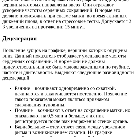
вершины которых направлены вверх. Они отражают
ускорение частоты сердечных сокращений. В норме это
должно происходить при спазме матки, во время активных
движений плода, в ответ на стрессовые тесты. Допускается 2–
3 увеличения на протяжении 15 минут.
Децелерация
Появление зубцов на графике, вершины которых опущены
вниз. Данный показатель отображает уменьшение частоты
сердечных сокращений. В норме они не должны
присутствовать или же быть маловыраженными по глубине,
частоте и длительности. Выделяют следующие разновидности
децелераций:
Ранние – возникают одновременно со схваткой,
начинаются и заканчиваются постепенно. Появление
такого показателя может являться признаком
сдавливания пуповины.
Поздние – возникают в ответ на сокращение матки, но
опаздывают на 0,5 мин и больше, а их пик
регистрируется после max напряжения стенок органа.
Вариабельные – отсутствует связь между урежением
ритма и возникновением схватки. На графике