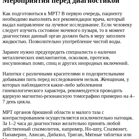
Мероприятия перед диагностикой
Как подготовиться к МРТ? В первую очередь, пациенту
необходимо выполнять все рекомендации врача, который
выдал направление на лучевое исследование. Если человеку
следует изучить состояние мочевого пузыря, то в момент
диагностики данный орган должен быть в меру заполнен
жидкостью. Позволительно употребление чистой воды.
Заранее нужно предупредить специалиста о наличии
металлических имплантантов, осколков, протезов,
инсулиновых помп, спиц и других инородных включений.
Напитки с различными красителями и подозрительными
добавками пить перед исследованием нельзя. Женщинам, у
которых наблюдаются какие-либо заболевания
гинекологического характера, рекомендуется проводить
ядерную магнитно-резонансную томографию примерно на 4–
7 день цикла.
МРТ органов брюшной области и малого таза с
контрастированием осуществляется исключительно натощак.
За 1–2 часа до диагностики желательно принять любой
действенный спазмолитик, например, Но-шпу, Спазмонет,
Папаверин, Ависан, Дибазол, Триган, Мятные таблетки или