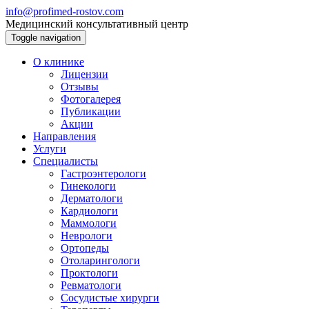
info@profimed-rostov.com
Медицинский консультативный центр
Toggle navigation
О клинике
Лицензии
Отзывы
Фотогалерея
Публикации
Акции
Направления
Услуги
Специалисты
Гастроэнтерологи
Гинекологи
Дерматологи
Кардиологи
Маммологи
Неврологи
Ортопеды
Отоларингологи
Проктологи
Ревматологи
Сосудистые хирурги