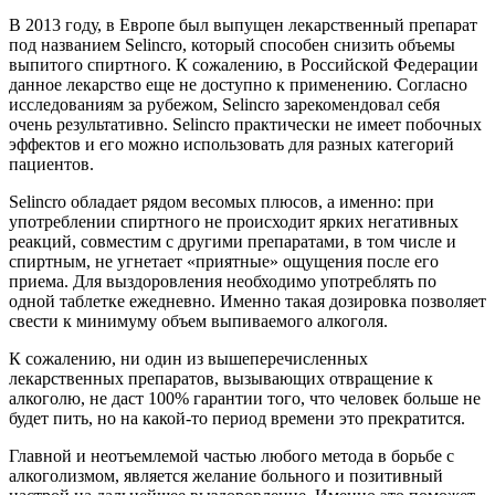
В 2013 году, в Европе был выпущен лекарственный препарат
под названием Selincro, который способен снизить объемы
выпитого спиртного. К сожалению, в Российской Федерации
данное лекарство еще не доступно к применению. Согласно
исследованиям за рубежом, Selincro зарекомендовал себя
очень результативно. Selincro практически не имеет побочных
эффектов и его можно использовать для разных категорий
пациентов.
Selincro обладает рядом весомых плюсов, а именно: при
употреблении спиртного не происходит ярких негативных
реакций, совместим с другими препаратами, в том числе и
спиртным, не угнетает «приятные» ощущения после его
приема. Для выздоровления необходимо употреблять по
одной таблетке ежедневно. Именно такая дозировка позволяет
свести к минимуму объем выпиваемого алкоголя.
К сожалению, ни один из вышеперечисленных
лекарственных препаратов, вызывающих отвращение к
алкоголю, не даст 100% гарантии того, что человек больше не
будет пить, но на какой-то период времени это прекратится.
Главной и неотъемлемой частью любого метода в борьбе с
алкоголизмом, является желание больного и позитивный