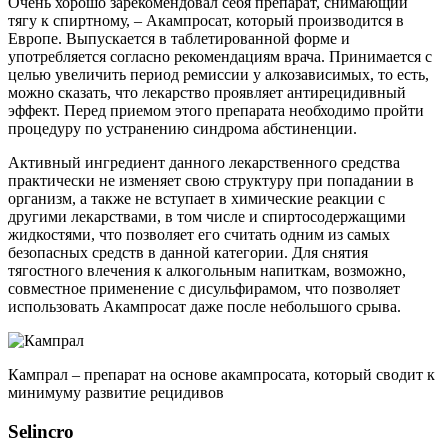
Очень хорошо зарекомендовал себя препарат, снимающий
тягу к спиртному, – Акампросат, который производится в
Европе. Выпускается в таблетированной форме и
употребляется согласно рекомендациям врача. Принимается с
целью увеличить период ремиссии у алкозависимых, то есть,
можно сказать, что лекарство проявляет антирецидивный
эффект. Перед приемом этого препарата необходимо пройти
процедуру по устранению синдрома абстиненции.
Активный ингредиент данного лекарственного средства
практически не изменяет свою структуру при попадании в
организм, а также не вступает в химические реакции с
другими лекарствами, в том числе и спиртосодержащими
жидкостями, что позволяет его считать одним из самых
безопасных средств в данной категории. Для снятия
тягостного влечения к алкогольным напиткам, возможно,
совместное применение с дисульфирамом, что позволяет
использовать Акампросат даже после небольшого срыва.
Кампрал – препарат на основе акампросата, который сводит к
минимуму развитие рецидивов
Selincro