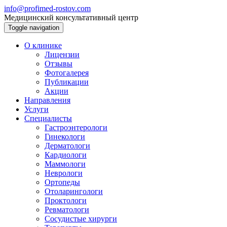
info@profimed-rostov.com
Медицинский консультативный центр
Toggle navigation
О клинике
Лицензии
Отзывы
Фотогалерея
Публикации
Акции
Направления
Услуги
Специалисты
Гастроэнтерологи
Гинекологи
Дерматологи
Кардиологи
Маммологи
Неврологи
Ортопеды
Отоларингологи
Проктологи
Ревматологи
Сосудистые хирурги