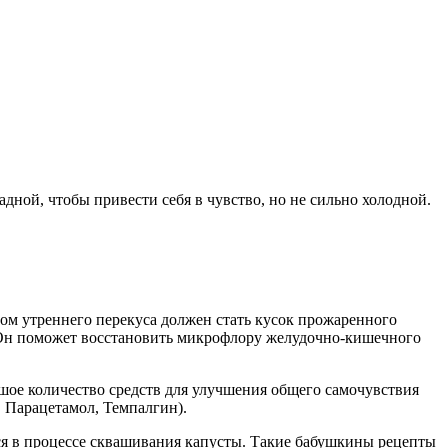
ной, чтобы привести себя в чувство, но не сильно холодной.
ом утреннего перекуса должен стать кусок прожаренного
. Он поможет восстановить микрофлору желудочно-кишечного
шое количество средств для улучшения общего самочувствия
 Парацетамол, Темпалгин).
юся в процессе сквашивания капусты. Такие бабушкины рецепты