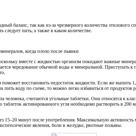
одный баланс, так как из-за чрезмерного количества этилового 
 следует пить, а также в каком количестве.
 минералов, когда плохо после пьянки
поскольку вместе с жидкостью организм покидают важные минера
ается чередование обычной воды и минеральной. Приступать к 
то.
м поможет восстановить недостаток жидкости. Если же выпить 1,5
 пить воду по схеме, то можно легко избавиться от продуктов р
ла человека, считаются угольные таблетки. Они относятся к кл
 таблеток активированного угля необходимо растворить в 200 мл
з 15–20 минут после употребления. Максимальную активность м
диспепсические явления, боли в желудке, рвотные позывы.