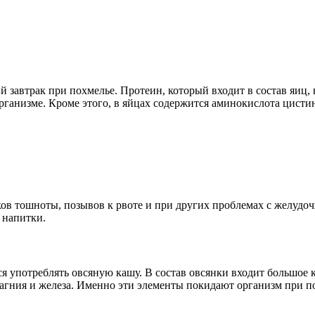
 завтрак при похмелье. Протеин, который входит в состав яиц, н
ганизме. Кроме этого, в яйцах содержится аминокислота цистин
ков тошноты, позывов к рвоте и при других проблемах с желудо
е напитки.
я употреблять овсяную кашу. В состав овсянки входит большое
 магния и железа. Именно эти элементы покидают организм при п