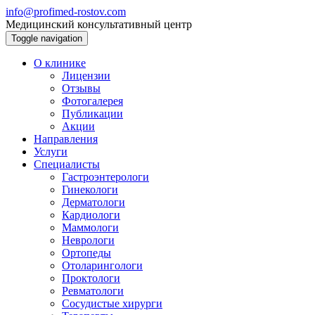
info@profimed-rostov.com
Медицинский консультативный центр
Toggle navigation
О клинике
Лицензии
Отзывы
Фотогалерея
Публикации
Акции
Направления
Услуги
Специалисты
Гастроэнтерологи
Гинекологи
Дерматологи
Кардиологи
Маммологи
Неврологи
Ортопеды
Отоларингологи
Проктологи
Ревматологи
Сосудистые хирурги