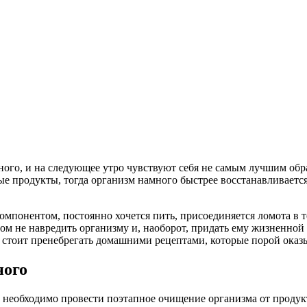
ного, и на следующее утро чувствуют себя не самым лучшим обра
 продукты, тогда организм намного быстрее восстанавливается 
мпонентом, постоянно хочется пить, присоединяется ломота в 
том не навредить организму и, наоборот, придать ему жизненно
е стоит пренебрегать домашними рецептами, которые порой ока
ного
я, необходимо провести поэтапное очищение организма от продук