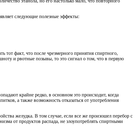
личество этанола, но его настолько мало, что повторного
роявляет следующие полезные эффекты:
ть тот факт, что после чрезмерного принятия спиртного,
оту и рвотные позывы, то это сигнал о том, что в первую
падают крайне редко, в основном это происходит, когда
итков, а также возможность отказаться от употребления
йства желудка. В том случае, если все же произошел перебор с
низма от продуктов распада, не злоупотреблять спиртными