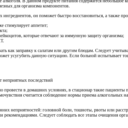
е алкоголя. В данном продукте питания содержится небольшое ко
лезных для организма компонентов.
ых ингредиентов, он поможет быстро восстановиться, а также п
же стимулирует аппетит;
кта;
ейкоцитов, которые отвечают за иммунную защиту организма;
Т.
ать как заправку к салатам или другим блюдам. Следует учитыва
ожет усугубить данную ситуацию. Если больной испытывает тошн
от неприятных последствий
 провести в домашних условиях, в стационар такие пациенты по
очувствия считается соблюдение нормы приема алкогольных нап
них неприятностей: головной боли, тошноты, рвоты или расстро
и рекомендациями. Следует соблюдать все этапы очищения орга