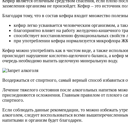
Кефир является отличным средством спасения, если плохо посл
захмеления организма не произойдет. Кефир – это источник по
Благодаря тому, что в состав кефира входит множество полезн
кефир легко усваивается человеческим организмом, а так
благоприятно влияет на работу желудочно-кишечного тра
способствует восстановлению функциональных свойств л
при употреблении кефира нормализуется микрофлора ЖК
Кефир можно употреблять как в чистом виде, а также использов
происходит нарушение кислотно-щелочного баланса, а кефир м
очередь необходимо выпить щелочную минеральную воду.
Воздержаться от спиртного, самый верный способ избавиться 
Лечение тяжелого состояния после алкогольных напитков можно
присоединяются осложнения. Главным правилом от плохого сам
спиртного.
Если соблюдать данные рекомендации, то можно избежать утрен
алкоголем, следует воспользоваться всеми вышеперечисленным
напитками и организм будет благодарен.