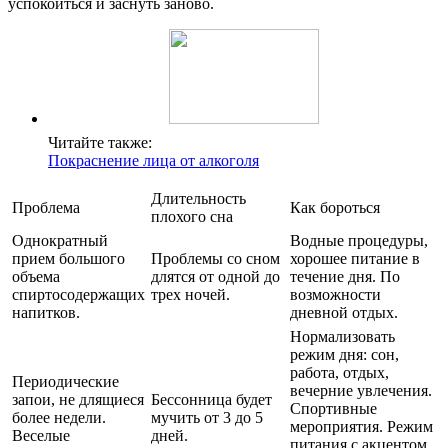
успокоиться и заснуть заново.
Читайте также:
Покраснение лица от алкоголя
Длительность
Проблема
Как бороться
плохого сна
Однократный
Водные процедуры,
прием большого
Проблемы со сном
хорошее питание в
объема
длятся от одной до
течение дня. По
спиртосодержащих
трех ночей.
возможности
напитков.
дневной отдых.
Нормализовать
режим дня: сон,
работа, отдых,
Периодические
вечерние увлечения.
запои, не длящиеся
Бессонница будет
Спортивные
более недели.
мучить от 3 до 5
мероприятия. Режим
Веселые
дней.
питания с акцентом