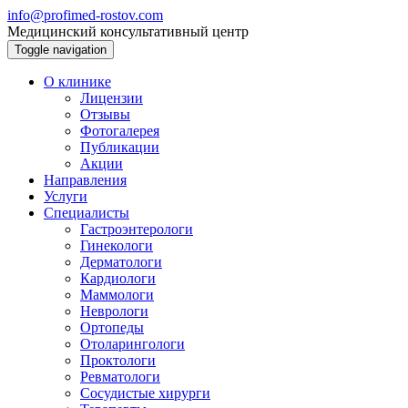
info@profimed-rostov.com
Медицинский консультативный центр
Toggle navigation
О клинике
Лицензии
Отзывы
Фотогалерея
Публикации
Акции
Направления
Услуги
Специалисты
Гастроэнтерологи
Гинекологи
Дерматологи
Кардиологи
Маммологи
Неврологи
Ортопеды
Отоларингологи
Проктологи
Ревматологи
Сосудистые хирурги