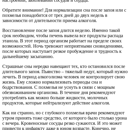
настроений, заболеваний сосудов и сердца.
Обратите внимание! Для нормализации сна после запоя или с
похмелья понадобится от трех дней до двух недель в
зависимости от длительности приема алкоголя.
Восстановление после запоя длится неделю. Именно такой
срок необходим, чтобы печень вывела все продукты распада
этанола. В этот период организм работает на пределе своих
возможностей. Ночь тревожит неприятными сновидениями,
после которых наступает резкое пробуждение и трудность к
дальнейшему засыпанию.
Страшные сны нередко навещают тех, кто остановился после
длительного запоя. Пьянство – тяжелый недуг, который нужно
лечить. В период алкоголизма человек не контролирует свою
жизнь. Ему сложно нормализовать периоды сна и
бодрствования. С похмелья не уснуть в связи с мощным
обезвоживанием организма. В течение дня рекомендуют
употреблять как можно больше жидкости, молочных
продуктов, которые нейтрализуют действие алкоголя.
Как ни странно, но с глубокого похмелья врачи рекомендуют
утром принять тоже средство, от которого было столько урона
с вечера. Кровеносные сосуды резко сужаются. И это может
привести к инфаркту даже в юном возрасте. Конечно, не