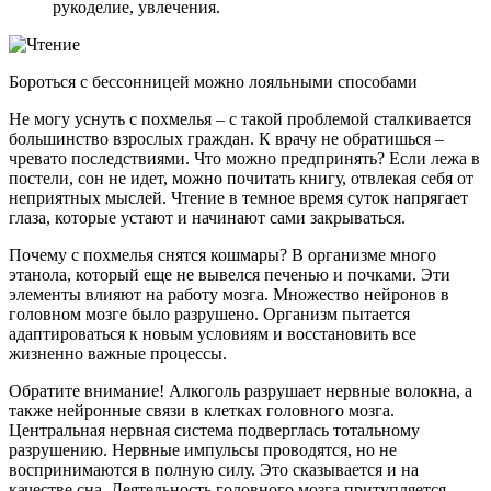
рукоделие, увлечения.
Бороться с бессонницей можно лояльными способами
Не могу уснуть с похмелья – с такой проблемой сталкивается
большинство взрослых граждан. К врачу не обратишься –
чревато последствиями. Что можно предпринять? Если лежа в
постели, сон не идет, можно почитать книгу, отвлекая себя от
неприятных мыслей. Чтение в темное время суток напрягает
глаза, которые устают и начинают сами закрываться.
Почему с похмелья снятся кошмары? В организме много
этанола, который еще не вывелся печенью и почками. Эти
элементы влияют на работу мозга. Множество нейронов в
головном мозге было разрушено. Организм пытается
адаптироваться к новым условиям и восстановить все
жизненно важные процессы.
Обратите внимание! Алкоголь разрушает нервные волокна, а
также нейронные связи в клетках головного мозга.
Центральная нервная система подверглась тотальному
разрушению. Нервные импульсы проводятся, но не
воспринимаются в полную силу. Это сказывается и на
качестве сна. Деятельность головного мозга притупляется.