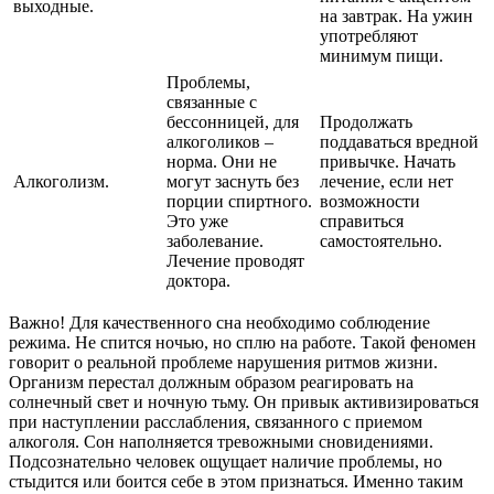
выходные.
на завтрак. На ужин
употребляют
минимум пищи.
Проблемы,
связанные с
бессонницей, для
Продолжать
алкоголиков –
поддаваться вредной
норма. Они не
привычке. Начать
Алкоголизм.
могут заснуть без
лечение, если нет
порции спиртного.
возможности
Это уже
справиться
заболевание.
самостоятельно.
Лечение проводят
доктора.
Важно! Для качественного сна необходимо соблюдение
режима. Не спится ночью, но сплю на работе. Такой феномен
говорит о реальной проблеме нарушения ритмов жизни.
Организм перестал должным образом реагировать на
солнечный свет и ночную тьму. Он привык активизироваться
при наступлении расслабления, связанного с приемом
алкоголя. Сон наполняется тревожными сновидениями.
Подсознательно человек ощущает наличие проблемы, но
стыдится или боится себе в этом признаться. Именно таким