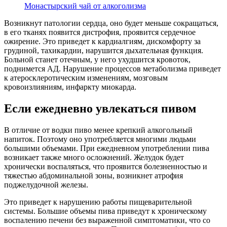
Монастырский чай от алкоголизма
Возникнут патологии сердца, оно будет меньше сокращаться,
в его тканях появится дистрофия, проявится сердечное
ожирение. Это приведет к кардиалгиям, дискомфорту за
грудиной, тахикардии, нарушится дыхательная функция.
Больной станет отечным, у него ухудшится кровоток,
поднимется АД. Нарушение процессов метаболизма приведет
к атеросклеротическим изменениям, мозговым
кровоизлияниям, инфаркту миокарда.
Если ежедневно увлекаться пивом
В отличие от водки пиво менее крепкий алкогольный
напиток. Поэтому оно употребляется многими людьми
большими объемами. При ежедневном употреблении пива
возникает также много осложнений. Желудок будет
хронически воспаляться, что проявится болезненностью и
тяжестью абдоминальной зоны, возникнет атрофия
поджелудочной железы.
Это приведет к нарушению работы пищеварительной
системы. Большие объемы пива приведут к хроническому
воспалению печени без выраженной симптоматики, что со