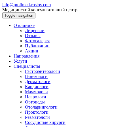
info@profimed-rostov.com
Медицинский консультативный центр
Toggle navigation
О клинике
Лицензии
Отзывы
Фотогалерея
Публикации
Акции
Направления
Услуги
Специалисты
Гастроэнтерологи
Гинекологи
Дерматологи
Кардиологи
Маммологи
Неврологи
Ортопеды
Отоларингологи
Проктологи
Ревматологи
Сосудистые хирурги