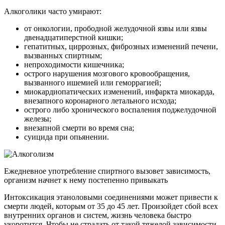
Алкоголики часто умирают:
от онкологии, прободной желудочной язвы или язвы
двенадцатиперстной кишки;
гепатитных, циррозных, фиброзных изменений печени,
вызванных спиртным;
непроходимости кишечника;
острого нарушения мозгового кровообращения,
вызванного ишемией или геморрагией;
миокардиопатических изменений, инфаркта миокарда,
внезапного коронарного летального исхода;
острого либо хронического воспаления поджелудочной
железы;
внезапной смерти во время сна;
суицида при опьянении.
Ежедневное употребление спиртного вызовет зависимость,
организм начнет к нему постепенно привыкать
Интоксикация этаноловыми соединениями может привести к
смерти людей, которым от 35 до 45 лет. Произойдет сбой всех
внутренних органов и систем, жизнь человека быстро
укоротится. Чтобы не страдать от такой тяжелой зависимости