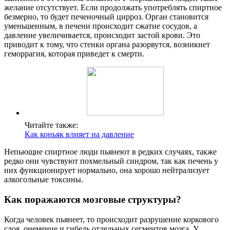
желание отсутствует. Если продолжать употреблять спиртное
безмерно, то будет печеночный цирроз. Орган становится
уменьшенным, в печени происходит сжатие сосудов, а
давление увеличивается, происходит застой крови. Это
приводит к тому, что стенки органа разорвутся, возникнет
геморрагия, которая приведет к смерти.
Читайте также:
Как коньяк влияет на давление
Непьющие спиртное люди пьянеют в редких случаях, также
редко они чувствуют похмельный синдром, так как печень у
них функционирует нормально, она хорошо нейтрализует
алкогольные токсины.
Как поражаются мозговые структуры?
Когда человек пьянеет, то происходит разрушение коркового
слоя, онемение и гибель отдельных сегментов мозга. У