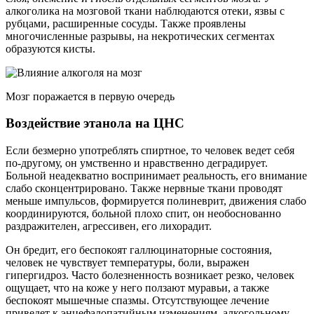
алкоголика на мозговой ткани наблюдаются отеки, язвы с
рубцами, расширенные сосуды. Также проявлены
многочисленные разрывы, на некротических сегментах
образуются кисты.
Мозг поражается в первую очередь
Воздействие этанола на ЦНС
Если безмерно употреблять спиртное, то человек ведет себя
по-другому, он умственно и нравственно деградирует.
Больной неадекватно воспринимает реальность, его внимание
слабо сконцентрировано. Также нервные ткани проводят
меньше импульсов, формируется полиневрит, движения слабо
координируются, больной плохо спит, он необоснованно
раздражителен, агрессивен, его лихорадит.
Он бредит, его беспокоят галлюцинаторные состояния,
человек не чувствует температуры, боли, выражен
гипергидроз. Часто болезненность возникает резко, человек
ощущает, что на коже у него ползают муравьи, а также
беспокоят мышечные спазмы. Отсутствующее лечение
приведет к энцефалопатийным изменениям, алкогольному