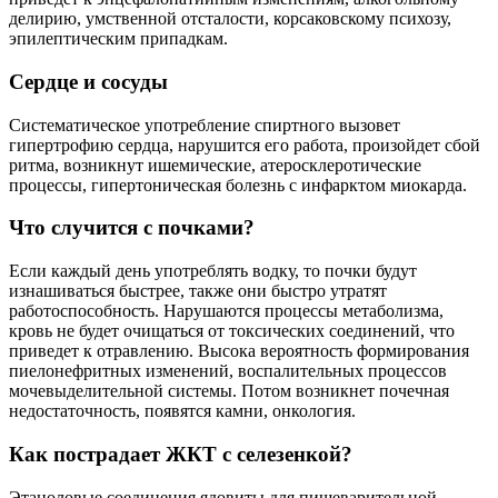
делирию, умственной отсталости, корсаковскому психозу,
эпилептическим припадкам.
Сердце и сосуды
Систематическое употребление спиртного вызовет
гипертрофию сердца, нарушится его работа, произойдет сбой
ритма, возникнут ишемические, атеросклеротические
процессы, гипертоническая болезнь с инфарктом миокарда.
Что случится с почками?
Если каждый день употреблять водку, то почки будут
изнашиваться быстрее, также они быстро утратят
работоспособность. Нарушаются процессы метаболизма,
кровь не будет очищаться от токсических соединений, что
приведет к отравлению. Высока вероятность формирования
пиелонефритных изменений, воспалительных процессов
мочевыделительной системы. Потом возникнет почечная
недостаточность, появятся камни, онкология.
Как пострадает ЖКТ с селезенкой?
Этаноловые соединения ядовиты для пищеварительной