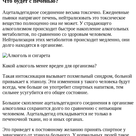
Что будет с печенью?
Ацетальдегидное соединение весьма токсично. Ежедневные
пьянки напрягают печень, нейтрализовать это токсическое
вещество полноценно она не может. У страдающего
алкоголизмом происходит быстрое накопление алкогольных
метаболитов, по сравнению со здоровым человеком.
Нейтрализация этих метаболитов происходит медленно, они
долго находятся в организме.
Какой алкоголь менее вреден для организма?
Такая интоксикация вызывает похмельный синдром, больной
привыкает к этанолу. Эти изменения у такого человека будут
всегда, чем больше он употребит спиртных напитков, тем
сильнее усугубится его общее состояние.
Большое скопление ацетальдегидного соединения в организме
алкоголика сохранится долго по сравнению с непьющим
человеком. Ацетальдегид откладывается не только в
печеночной ткани, но и иных органах.
Это приведет к постоянному желанию принять спиртное у
зависимого от этанола больного. У нормальных людей такое