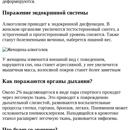
деформируются.
Поражение эндокринной системы
Алкоголизм приводит к эндокринной дисфункции. В
женском организме увеличится тестостероновый синтез, а
эстрогенный и прогестероновый уровень снизится. Также
станут болезненными яичники, наберется лишний вес.
У женщины изменится внешний вид с поведением,
нарушится сон, она станет агрессивной, у нее увеличится
мышечная масса, волосяной покров станет более заметным
Как поражаются органы дыхания?
Около 2% выделяющегося в виде пара спиртного проходит
через легочную ткань. Это приводит к повреждению
дыхательной слизистой, развиваются воспалительные
процессы глотки, гортани, бронхов, легких. Пневмония может
осложниться пневмосклерозом. Находящийся в кровотоке
этанол расширяет легочную ткань, развивается эмфизема.
Что будет со зрением?