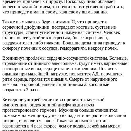
временем приведет к циррозу. Поскольку пиво обладает
мочегонным действием, то почки станут усиленно работать,
что приведет к магниевому, калиевому вымыванию.
Также вымываться будет витамин С, что приведет к
сердечной дисфункции, пострадают костные, суставные
структуры, станет угнетенной иммунная система. Человек
станет менее устойчив к стрессам, более агрессивен,
раздражителен либо плаксив. Большие дозы пива приведут к
склерозу почечных сосудов, геморрагиям, некрозу почек.
Возникнут проблемы сердечно-сосудистой системы. Больные,
страдающие от пивного алкоголизма, будут иметь варикозные
расширенные вены, сердце станет ожиревшим. Появится
одышка при малейшей нагрузке, повысится АД, нарушится
ритм сердца, проявится ишемия. Смерть от нарушенного
мозгового кровообращения при пивном алкоголизме
возрастет в 2 раза.
Безмерное употребление пива приведет к мужской
импотенции, эндокринной дисфункции из-за
прогестеронового гормона. Мужчина больше становится
похожим на женщину, у него выпадает и не растет волосяной
покров, изменяется голос. Такая зависимость от пива
развивается в 4 раза скорее, чем от водки, лечебным мерам