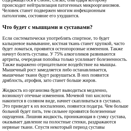
происходит нейтрализация патогенных микроорганизмов.
Человек станет подвержен многим инфекционным
патологиям, состояние его ухудшится.
Что будет с мышцами и суставами?
Если систематически употреблять спиртное, то будет
кальциевое вымывание, костная ткань станет хрупкой, часто
будет ломаться, проявятся остеопорозные изменения. Также
начнут болеть суставы. У 75% алкоголиков развиваются
артриты, очередная попойка только усиливает болезненность.
Также выражено отрицательное воздействие на мышцы.
Мышечный рост замедляется либо останавливается,
мышечные ткани будут разрушаться. В них появится
дряблость, атрофия, зато станет больше жиров.
Жидкость из организма будет выводиться медленно,
возникнут отечные изменения. Мочевой тип кислоты
накопится в соляном виде, начнет скапливаться в суставах.
Это приведет к их воспалению, появится подагра. Чем больше
больной будет пить, тем сильнее проявятся болезненные
ощущения. Лишняя жидкость, проникающая в сумку сустава,
оказывает давление на полостные стенки, раздражаются
нервные ткани. Спустя некоторый период суставы