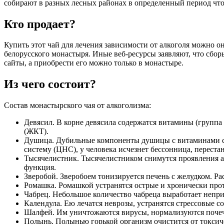
собирают в разных лесных районах в определенный период что
Кто продает?
Купить этот чай для лечения зависимости от алкоголя можно о
белорусского монастыря. Иные веб-ресурсы заявляют, что сбор
сайты, а приобрести его можно только в монастыре.
Из чего состоит?
Состав монастырского чая от алкоголизма:
Девясил. В корне девясила содержатся витамины (группа
(ЖКТ).
Душица. Дубильные компоненты душицы с витаминами сн
систему (ЦНС), у человека исчезнет бессонница, перестан
Тысячелистник. Тысячелистником снимутся проявления а
функция.
Зверобой. Зверобоем тонизируется печень с желудком. Р
Ромашка. Ромашкой устранятся острые и хронически про
Чабрец. Небольшое количество чабреца выработает непри
Календула. Ею лечатся неврозы, устранятся стрессовые со
Шалфей. Им уничтожаются вирусы, нормализуются почеч
Полынь. Полынью горькой организм очистится от токсич