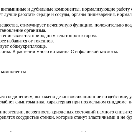
ы, витаминные и дубильные компоненты, нормализующие работу
 лучше работать сердце и сосуды, органы пищеварения, нормал
вещества, стимулирует печеночную функцию, положительно возд
становление организма.
стение является природным гепатопротектором.
ее избавится от токсинов.
твует общеукрепляюще.
сины. В растении много витамина С и фолиевой кислоты.
е компоненты
ым соединениям, выражено дезинтоксикационное воздействие, у
слабнет симптоматика, характерная при похмельном синдроме, 
ипертензии, вероятность кризисных состояний намного снизится.
репятся сосудистые стенки, которые станут эластичными и не б
.