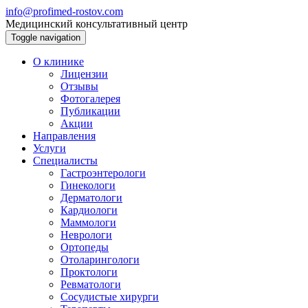
info@profimed-rostov.com
Медицинский консультативный центр
Toggle navigation
О клинике
Лицензии
Отзывы
Фотогалерея
Публикации
Акции
Направления
Услуги
Специалисты
Гастроэнтерологи
Гинекологи
Дерматологи
Кардиологи
Маммологи
Неврологи
Ортопеды
Отоларингологи
Проктологи
Ревматологи
Сосудистые хирурги