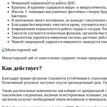
Чемерицей нормализуется работа ЦНС.
Крапива. В крапиве содержатся макро- и микроэлемент
Фасоль. С помощью высушенных фасолевых створок будут
бактерии.
В шиповнике много витаминов, он выведет токсические 
Благодаря бессмертнику очистится кровь, улучшится вос
Боярышником нормализуется работа сердца и сосудов. Ра
Таволгой улучшится печеночная функция, организм быстр
Эвкалиптом укрепится иммунная система, растение дейс
Черной смородиной укрепится иммунитет, выведутся ток
Монастырский чай от алкоголизма содержит только природны
Как действует?
Благодаря травам организм становится устойчивым к этанолов
Позитивный результат наступит спустя трехнедельный срок. О
Также растительные компоненты чая избавят от артериальной г
токсические соединения, включая холестериновые излишки, ук
организм получит необходимый объем витаминов и минералов