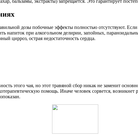
хар, бальзамы, экстракты) запрещается. Это гарантирует посте
ниях
авильной дозы побочные эффекты полностью отсутствуют. Если уч
ить напиток при алкогольном делирии, запойных, параноидальны
ный цирроз, острая недостаточность сердца.
сть этого чая, но этот травяной сбор никак не заменит основн
терапевтическую помощь. Иначе человек сорвется, возникнет ре
опоказан.