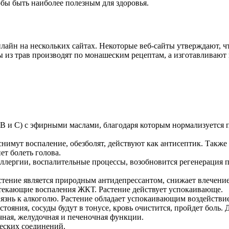
бы быть наиболее полезным для здоровья.
нлайн на нескольких сайтах. Некоторые веб-сайты утверждают, ч
ы из трав производят по монашеским рецептам, а изготавливают 
 В и С) с эфирными маслами, благодаря которым нормализуется 
имут воспаление, обезболят, действуют как антисептик. Такж
ет болеть голова.
ллергии, воспалительные процессы, возобновится регенерация 
астение является природным антидепрессантом, снижает влечение
текающие воспаления ЖКТ. Растение действует успокаивающе.
язнь к алкоголю. Растение обладает успокаивающим воздействи
стояния, сосуды будут в тонусе, кровь очистится, пройдет боль. 
ная, желудочная и печеночная функции.
еских соединений.