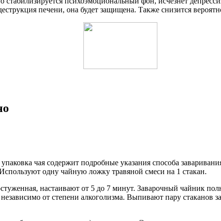
 стабилизируется психоэмоциональный фон, исчезнет депрессия
деструкция печени, она будет защищена. Также снизится вероятн
но
упаковка чая содержит подробные указания способа заваривания
. Используют одну чайную ложку травяной смеси на 1 стакан.
 остуженная, настаивают от 5 до 7 минут. Заварочный чайник п
 независимо от степени алкоголизма. Выпивают пару стаканов за