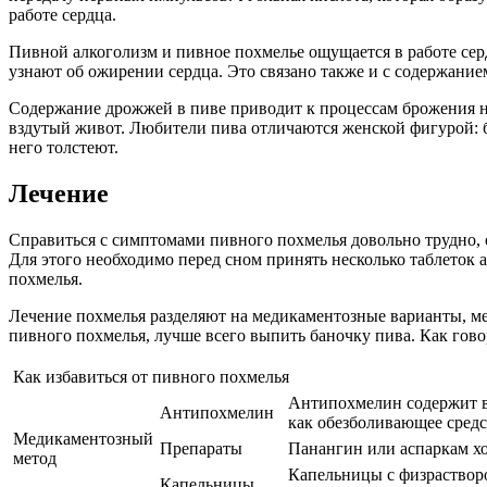
работе сердца.
Пивной алкоголизм и пивное похмелье ощущается в работе сер
узнают об ожирении сердца. Это связано также и с содержание
Содержание дрожжей в пиве приводит к процессам брожения н
вздутый живот. Любители пива отличаются женской фигурой: б
него толстеют.
Лечение
Справиться с симптомами пивного похмелья довольно трудно, о
Для этого необходимо перед сном принять несколько таблеток ак
похмелья.
Лечение похмелья разделяют на медикаментозные варианты, ме
пивного похмелья, лучше всего выпить баночку пива. Как говоря
Как избавиться от пивного похмелья
Антипохмелин содержит в 
Антипохмелин
как обезболивающее средс
Медикаментозный
Препараты
Панангин или аспаркам х
метод
Капельницы с физраствор
Капельницы