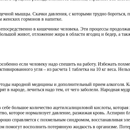
дечной мышцы. Скачки давления, с которыми трудно бороться, 
м женских гормонов в напитке.
епосредственно в кишечнике человека. Эти процессы продолжа
ольшой живот, отложение жира в области ягодиц и бедер, а так
собенно если человеку надо спешить на работу. Избежать похме
тивированного угля – из расчета 1 таблетка на 10 кг веса. Нель
тоды народной медицины и дополнительный прием алкоголя. Как
т в народе, лечиться надо тем, от чего заболели. Народная мудр
себе большое количество ацетилсалициловой кислоты, которая 
тво, которое нормализует давление, разжижая кровь. Аспирин бл
орошо справляется с похмельным синдромом, восстанавливая эл
ом помогут восполнить потерянную жидкость в организме. Поте