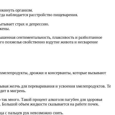
окинуть организм.
гда наблюдается расстройство пищеварения.
ытывает страх и депрессию.
ужены.
вышенная сентиментальность, плаксивость и разболтанное
го похмелья свойственно вздутие живота и несварение
т хмелепродукты, дрожжи и консерванты, которые вызывают
ывая желчь для переваривания и усвоения хмелепродуктов. Те
дит в мигрень.
так много. Такой процент алкоголя пагубен для здоровья
х. Большой объем жидкости сказывается на работе почек.
ца с пальцев рук невозможно снять.