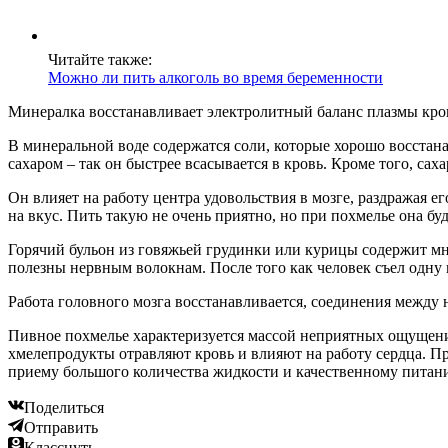
Читайте также:
Можно ли пить алкоголь во время беременности
Минералка восстанавливает электролитный баланс плазмы кро
В минеральной воде содержатся соли, которые хорошо восстан
сахаром – так он быстрее всасывается в кровь. Кроме того, сах
Он влияет на работу центра удовольствия в мозге, раздражая е
на вкус. Пить такую не очень приятно, но при похмелье она бу
Горячий бульон из говяжьей грудинки или курицы содержит мн
полезны нервным волокнам. После того как человек съел одну
Работа головного мозга восстанавливается, соединения между 
Пивное похмелье характеризуется массой неприятных ощущений
хмелепродукты отравляют кровь и влияют на работу сердца. П
приему большого количества жидкости и качественному питан
Поделиться
Отправить
Класснуть