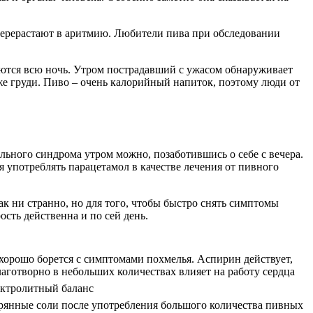
перерастают в аритмию. Любители пива при обследовании
ются всю ночь. Утром пострадавший с ужасом обнаруживает
же груди. Пиво – очень калорийный напиток, поэтому люди от
льного синдрома утром можно, позаботившись о себе с вечера.
зя употреблять парацетамол в качестве лечения от пивного
 ни странно, но для того, чтобы быстро снять симптомы
ость действенна и по сей день.
хорошо борется с симптомами похмелья. Аспирин действует,
аготворно в небольших количествах влияет на работу сердца
ектролитный баланс
рянные соли после употребления большого количества пивных