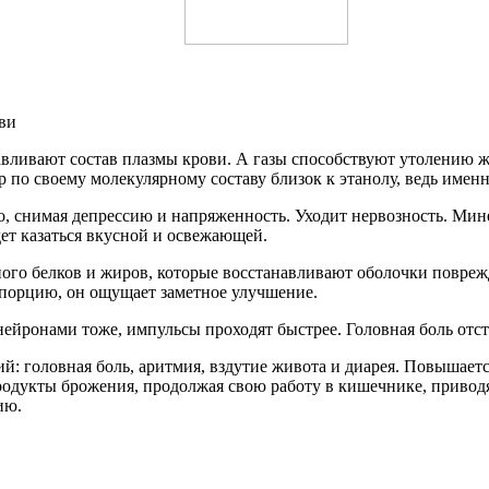
ви
авливают состав плазмы крови. А газы способствуют утолению ж
ар по своему молекулярному составу близок к этанолу, ведь имен
го, снимая депрессию и напряженность. Уходит нервозность. Мин
дет казаться вкусной и освежающей.
ого белков и жиров, которые восстанавливают оболочки повреж
 порцию, он ощущает заметное улучшение.
нейронами тоже, импульсы проходят быстрее. Головная боль отст
: головная боль, аритмия, вздутие живота и диарея. Повышаетс
родукты брожения, продолжая свою работу в кишечнике, приводя
ию.