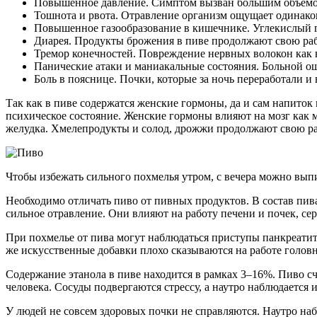
Повышенное давление. Симптом вызван большим объемом 
Тошнота и рвота. Отравление организм ощущает одинаков
Повышенное газообразование в кишечнике. Углекислый г
Диарея. Продукты брожения в пиве продолжают свою раб
Тремор конечностей. Повреждение нервных волокон как в 
Панические атаки и маниакальные состояния. Больной ощ
Боль в пояснице. Почки, которые за ночь переработали 
Так как в пиве содержатся женские гормоны, да и сам напиток
психическое состояние. Женские гормоны влияют на мозг как 
желудка. Хмелепродукты и солод, дрожжи продолжают свою ра
Чтобы избежать сильного похмелья утром, с вечера можно выпи
Необходимо отличать пиво от пивных продуктов. В состав пив
сильное отравление. Они влияют на работу печени и почек, се
При похмелье от пива могут наблюдаться приступы панкреатит
же искусственные добавки плохо сказываются на работе головно
Содержание этанола в пиве находится в рамках 3–16%. Пиво сч
человека. Сосуды подвергаются стрессу, а наутро наблюдается 
У людей не совсем здоровых почки не справляются. Наутро набл