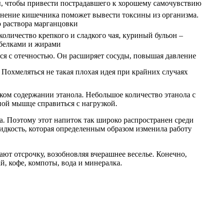
ы, чтобы привести пострадавшего к хорошему самочувствию
жнение кишечника поможет вывести токсины из организма.
о раствора марганцовки
оличество крепкого и сладкого чая, куриный бульон –
 белками и жирами
ся с отечностью. Он расширяет сосуды, повышая давление
Похмеляться не такая плохая идея при крайних случаях
зком содержании этанола. Небольшое количество этанола с
ной мышце справиться с нагрузкой.
а. Поэтому этот напиток так широко распространен среди
 жидкость, которая определенным образом изменила работу
ают отсрочку, возобновляя вчерашнее веселье. Конечно,
, кофе, компоты, вода и минералка.