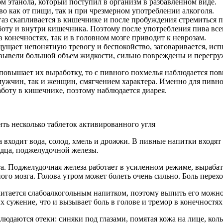
этанола, который поступил в организм в разбавленном виде.
о как от пищи, так и при чрезмерном употреблении алкоголя.
аз скапливается в кишечнике и после пробуждения стремиться п
оту и внутри кишечника. Поэтому после употребления пива все
конечностях, так и в головном мозге приводит к неврозам.
ущает непонятную тревогу и беспокойство, заговаривается, исп
и вывели большой объем жидкости, сильно повреждены и перегр
 повышает их выработку, то с пивного похмелья наблюдается по
мужчин, так и женщин, смягчением характера. Именно для пивно
боту в кишечнике, поэтому наблюдается диарея.
ть несколько таблеток активированного угля
а входит вода, солод, хмель и дрожжи. В пивные напитки входя
рдца, поджелудочной железы.
а. Поджелудочная железа работает в усиленном режиме, вырабат
го мозга. Голова утром может болеть очень сильно. Боль перехо
итается слабоалкогольным напитком, поэтому выпить его можно 
их сужение, что и вызывает боль в голове и тремор в конечностя
юдаются отеки: синяки под глазами, помятая кожа на лице, коль