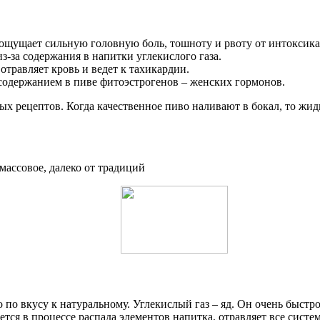
м ощущает сильную головную боль, тошноту и рвоту от интоксик
-за содержания в напитки углекислого газа.
 отравляет кровь и ведет к тахикардии.
содержанием в пиве фитоэстрогенов – женских гормонов.
х рецептов. Когда качественное пиво наливают в бокал, то жид
массовое, далеко от традиций
о вкусу к натуральному. Углекислый газ – яд. Он очень быстро 
ется в процессе распада элементов напитка, отравляет все систе