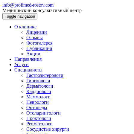
info@profimed-rostov.com
Медицинский консультативный центр
Toggle navigation
О клинике
Лицензии
Отзывы
Фотогалерея
Публикации
Акции
Направления
Услуги
Специалисты
Гастроэнтерологи
Гинекологи
Дерматологи
Кардиологи
Маммологи
Неврологи
Ортопеды
Отоларингологи
Проктологи
Ревматологи
Сосудистые хирурги