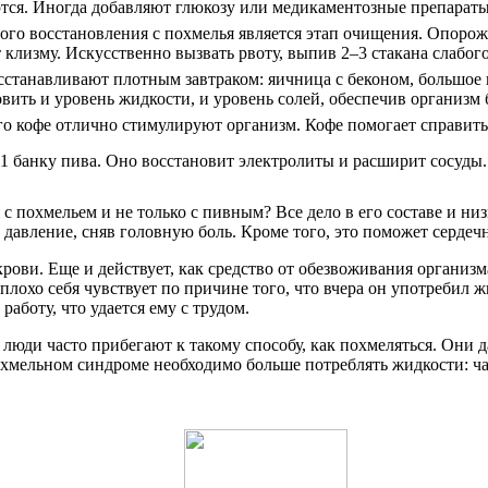
ются. Иногда добавляют глюкозу или медикаментозные препарат
ого восстановления с похмелья является этап очищения. Опоро
 клизму. Искусственно вызвать рвоту, выпив 2–3 стакана слабог
станавливают плотным завтраком: яичница с беконом, большое к
вить и уровень жидкости, и уровень солей, обеспечив организм
го кофе отлично стимулируют организм. Кофе помогает справить
 банку пива. Оно восстановит электролиты и расширит сосуды. 
с похмельем и не только с пивным? Все дело в его составе и ни
давление, сняв головную боль. Кроме того, это поможет сердеч
ови. Еще и действует, как средство от обезвоживания организм
 плохо себя чувствует по причине того, что вчера он употребил
аботу, что удается ему с трудом.
люди часто прибегают к такому способу, как похмеляться. Они д
охмельном синдроме необходимо больше потреблять жидкости: чай