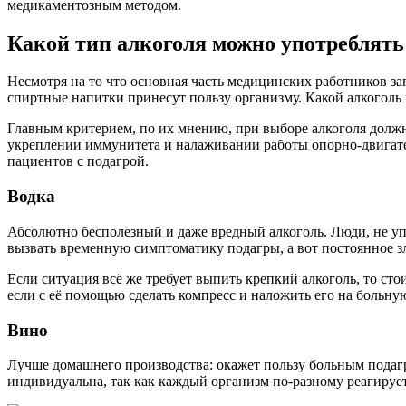
медикаментозным методом.
Какой тип алкоголя можно употреблять
Несмотря на то что основная часть медицинских работников за
спиртные напитки принесут пользу организму. Какой алкоголь
Главным критерием, по их мнению, при выборе алкоголя должн
укреплении иммунитета и налаживании работы опорно-двигате
пациентов с подагрой.
Водка
Абсолютно бесполезный и даже вредный алкоголь. Люди, не уп
вызвать временную симптоматику подагры, а вот постоянное зл
Если ситуация всё же требует выпить крепкий алкоголь, то ст
если с её помощью сделать компресс и наложить его на больную
Вино
Лучше домашнего производства: окажет пользу больным подаг
индивидуальна, так как каждый организм по-разному реагирует