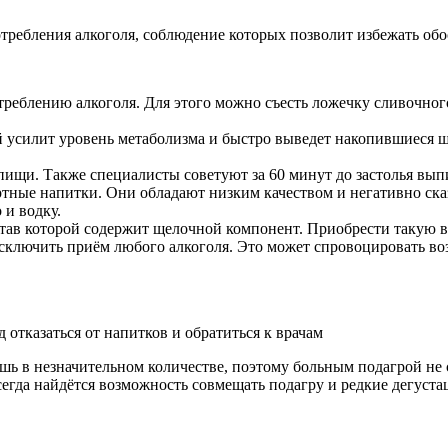
ребления алкоголя, соблюдение которых позволит избежать обо
реблению алкоголя. Для этого можно съесть ложечку сливочного
й усилит уровень метаболизма и быстро выведет накопившиеся шл
пищи. Также специалисты советуют за 60 минут до застолья вы
тные напитки. Они обладают низким качеством и негативно ска
 и водку.
став которой содержит щелочной компонент. Приобрести такую 
сключить приём любого алкоголя. Это может спровоцировать во
отказаться от напитков и обратиться к врачам
шь в незначительном количестве, поэтому больным подагрой не 
гда найдётся возможность совмещать подагру и редкие дегустац