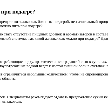
 при подагре?
прещает пить алкоголь больным подагрой, незначительный проце
 можно пить при подагре?
о стать отсутствие пищевых добавок и ароматизаторов в состав
льной системы. Так какой же алкоголь можно при подагре? Дале
отребляющие водку, практически не страдают болью в суставах.
оупотребление водкой ведёт к частой сильной боли в суставах, 
оит ограничиться небольшим количеством, чтобы не спровоциров
 область.
рой. Специалисты рекомендуют отдавать предпочтение сухим б
 на алкоголь.