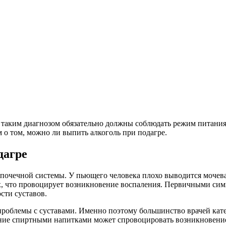
 таким диагнозом обязательно должны соблюдать режим питания
 о том, можно ли выпить алкоголь при подагре.
дагре
очечной системы. У пьющего человека плохо выводится мочевая
х, что провоцирует возникновение воспаления. Первичными сим
сти суставов.
проблемы с суставами. Именно поэтому большинство врачей кат
ние спиртными напитками может спровоцировать возникновение 