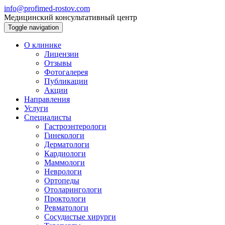
info@profimed-rostov.com
Медицинский консультативный центр
Toggle navigation
О клинике
Лицензии
Отзывы
Фотогалерея
Публикации
Акции
Направления
Услуги
Специалисты
Гастроэнтерологи
Гинекологи
Дерматологи
Кардиологи
Маммологи
Неврологи
Ортопеды
Отоларингологи
Проктологи
Ревматологи
Сосудистые хирурги