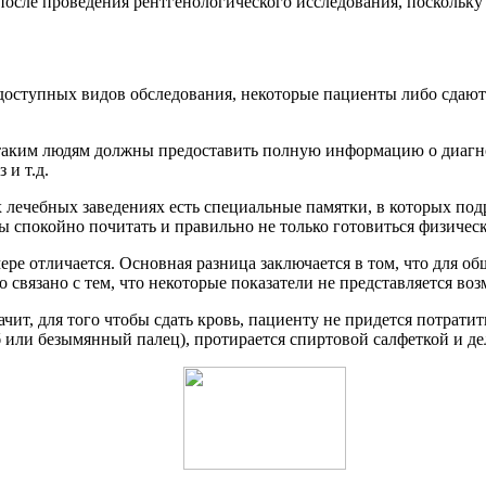
 после проведения рентгенологического исследования, поскольку
доступных видов обследования, некоторые пациенты либо сдают 
таким людям должны предоставить полную информацию о диагно
 и т.д.
сех лечебных заведениях есть специальные памятки, в которых п
 спокойно почитать и правильно не только готовиться физическ
ре отличается. Основная разница заключается в том, что для общ
о связано с тем, что некоторые показатели не представляется в
начит, для того чтобы сдать кровь, пациенту не придется потра
б или безымянный палец), протирается спиртовой салфеткой и де