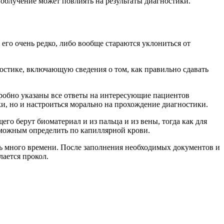
 облучение может повлиять на результаты диагностики.
его очень редко, либо вообще стараются уклониться от
стике, включающую сведения о том, как правильно сдавать
одробно указаны все ответы на интересующие пациентов
и, но и настроиться морально на прохождение диагностики.
его берут биоматериал и из пальца и из вены, тогда как для
озможным определить по капиллярной крови.
тить много времени. После заполнения необходимых документов и
лается прокол.