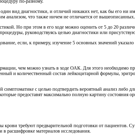
роцедуру по-разному.
один вид диагностики, и отличий никаких нет, как бы его ни им
им анализом, что также ничем не отличается от вышеописанных.
икой. Но при этом в его ходе можно оценить от 5 до 20 различ
 процедуры, руководствуясь целью диагностики или присутству
ование, если, к примеру, изучение 5 основных значений указал
рмации, чем можно узнать в ходе ОАК. Для этого необходимо п
енный и количественный состав лейкоцитарной формулы, эритр
й симптоматике с целью подтвердить вероятный анализ либо дл
 которые предоставят максимально полную картину состояния ор
зы крови требуют предварительной подготовки от пациентов. С
, и в расшифровке материалов исследования.