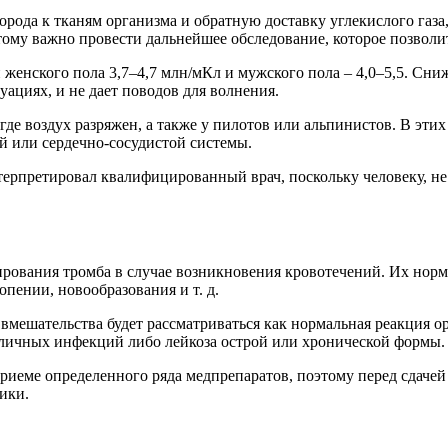
орода к тканям организма и обратную доставку углекислого газа
тому важно провести дальнейшее обследование, которое позволит
женского пола 3,7–4,7 млн/мКл и мужского пола – 4,0–5,5. Сни
ациях, и не дает поводов для волнения.
где воздух разряжен, а также у пилотов или альпинистов. В эти
й или сердечно-сосудистой системы.
терпретировал квалифицированный врач, поскольку человеку, не
рования тромба в случае возникновения кровотечений. Их нормал
пении, новообразования и т. д.
вмешательства будет рассматриваться как нормальная реакция 
личных инфекций либо лейкоза острой или хронической формы.
риеме определенного ряда медпрепаратов, поэтому перед сдачей 
ики.