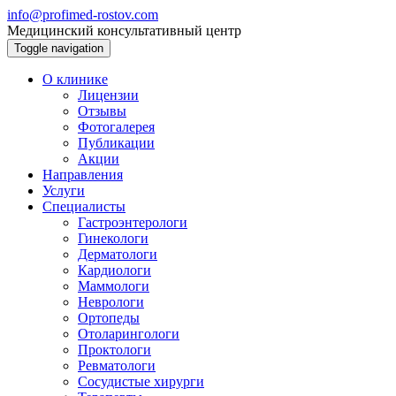
info@profimed-rostov.com
Медицинский консультативный центр
Toggle navigation
О клинике
Лицензии
Отзывы
Фотогалерея
Публикации
Акции
Направления
Услуги
Специалисты
Гастроэнтерологи
Гинекологи
Дерматологи
Кардиологи
Маммологи
Неврологи
Ортопеды
Отоларингологи
Проктологи
Ревматологи
Сосудистые хирурги