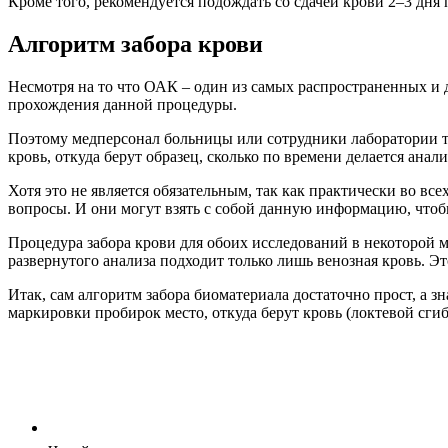
Кроме того, рекомендуется подождать со сдачей крови 2–3 дня
Алгоритм забора крови
Несмотря на то что ОАК – один из самых распространенных и 
прохождения данной процедуры.
Поэтому медперсонал больницы или сотрудники лаборатории 
кровь, откуда берут образец, сколько по времени делается анализ
Хотя это не является обязательным, так как практически во в
вопросы. И они могут взять с собой данную информацию, чтобы
Процедура забора крови для обоих исследований в некоторой ме
развернутого анализа подходит только лишь венозная кровь. Эт
Итак, сам алгоритм забора биоматериала достаточно прост, а з
маркировки пробирок место, откуда берут кровь (локтевой сги