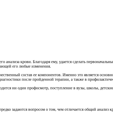
его анализа крови. Благодаря ему, удается сделать первоначальн
жающей его любые изменения.
ичественный состав ее компонентов. Именно это является основн
иагностики после пройденной терапии, а также в профилактиче
одится ни один профосмотр, поступление в вузы, школы, детские с
редко задаются вопросом о том, чем отличается общий анализ к