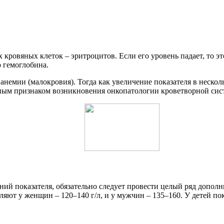
ровяных клеток – эритроцитов. Если его уровень падает, то это 
 гемоглобина.
анемии (малокровия). Тогда как увеличение показателя в нескол
вным признаком возникновения онкопатологии кроветворной сис
й показателя, обязательно следует провести целый ряд дополн
ляют у женщин – 120–140 г/л, и у мужчин – 135–160. У детей по