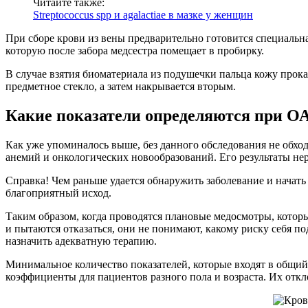
Читайте также:
Streptococcus spp и agalactiae в мазке у женщин
При сборе крови из вены предварительно готовится специальна
которую после забора медсестра помещает в пробирку.
В случае взятия биоматериала из подушечки пальца кожу прок
предметное стекло, а затем накрывается вторым.
Какие показатели определяются при О
Как уже упоминалось выше, без данного обследования не обхо
анемий и онкологических новообразований. Его результаты не
Справка! Чем раньше удается обнаружить заболевание и начать
благоприятный исход.
Таким образом, когда проводятся плановые медосмотры, котор
и пытаются отказаться, они не понимают, какому риску себя п
назначить адекватную терапию.
Минимальное количество показателей, которые входят в общий 
коэффициенты для пациентов разного пола и возраста. Их отк