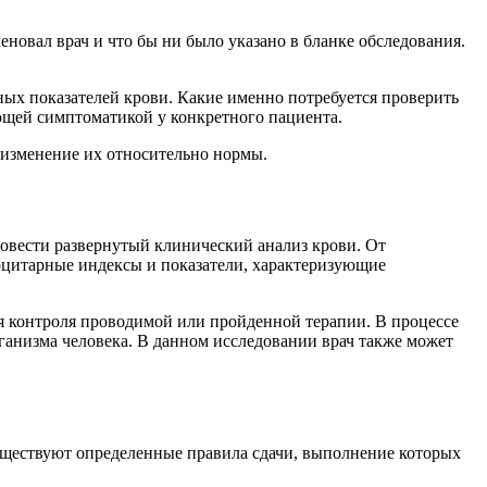
еновал врач и что бы ни было указано в бланке обследования.
ных показателей крови. Какие именно потребуется проверить
ющей симптоматикой у конкретного пациента.
о изменение их относительно нормы.
ровести развернутый клинический анализ крови. От
оцитарные индексы и показатели, характеризующие
я контроля проводимой или пройденной терапии. В процессе
ганизма человека. В данном исследовании врач также может
уществуют определенные правила сдачи, выполнение которых