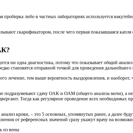
я пробирка либо в частных лабораториях используется вакутейн
алывают скарификатором, после чего первая показавшаяся капля
АК?
дится ни одна диагностика, потому что показывает общий анал
редко становятся отправной точкой для проведения дальнейшего
 его лечение, тем выше вероятность выздоровления, и наоборот,
ые подразумевают сдачу ОАК и ОАМ (общего анализа мочи), а н
одвергают. Тогда как регулярное проведение всех необходимых п
анализ крови, – это 5 основных, упомянутых ранее, а далее бу
лонения от референсных значений сразу укажут врачу на возмож