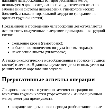
название лапароскопия.Этот прогрессивный метод
используется для исследования и хирургического лечения
заболеваний системы пищеварения, гинекологических
болезней, а также в торакальной хирургии (операции на
органах грудной клетки).
Показаниями к проведению лапароскопии легкогоявляются
осложнения, полученные вследствие травмирования грудной
клетки:
скопление крови (гемоторакс);
избыточное количество воздуха (пневмоторакс);
накопление лимфы (хилоторакс).
А также онкологические новообразования в тораксе (грудной
клетке) и легких. В данном случае методика используется на
ранних этапах образования опухоли.
Прерогативные аспекты операции
Лапароскопия легкого успешно заменяет операцию по
вскрытию грудной клетки (торакотомию). Инновационный
метод имеет ряд преимуществ:
сокращение временного периода реабилитации после