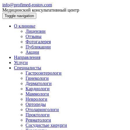
info@profimed-rostov.com
Медицинский консультативный центр
Toggle navigation
О клинике
Лицензии
Отзывы
Фотогалерея
Публикации
Акции
Направления
Услуги
Специалисты
Гастроэнтерологи
Гинекологи
Дерматологи
Кардиологи
Маммологи
Неврологи
Ортопеды
Отоларингологи
Проктологи
Ревматологи
Сосудистые хирурги