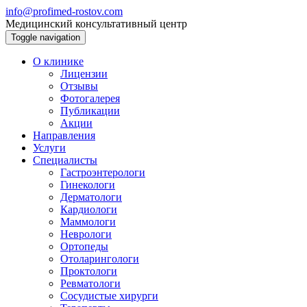
info@profimed-rostov.com
Медицинский консультативный центр
Toggle navigation
О клинике
Лицензии
Отзывы
Фотогалерея
Публикации
Акции
Направления
Услуги
Специалисты
Гастроэнтерологи
Гинекологи
Дерматологи
Кардиологи
Маммологи
Неврологи
Ортопеды
Отоларингологи
Проктологи
Ревматологи
Сосудистые хирурги