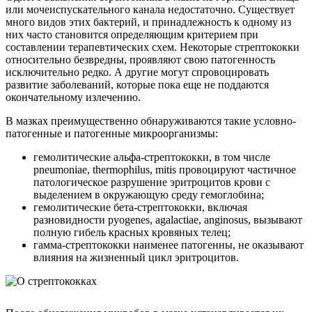
или мочеиспускательного канала недостаточно. Существует
много видов этих бактерий, и принадлежность к одному из
них часто становится определяющим критерием при
составлении терапевтических схем. Некоторые стрептококки
относительно безвредны, проявляют свою патогенность
исключительно редко. А другие могут спровоцировать
развитие заболеваний, которые пока еще не поддаются
окончательному излечению.
В мазках преимущественно обнаруживаются такие условно-
патогенные и патогенные микроорганизмы:
гемолитические альфа-стрептококки, в том числе
pneumoniae, thermophilus, mitis провоцируют частичное
патологическое разрушение эритроцитов крови с
выделением в окружающую среду гемоглобина;
гемолитические бета-стрептококки, включая
разновидности pyogenes, agalactiae, anginosus, вызывают
полную гибель красных кровяных телец;
гамма-стрептококки наименее патогенны, не оказывают
влияния на жизненный цикл эритроцитов.