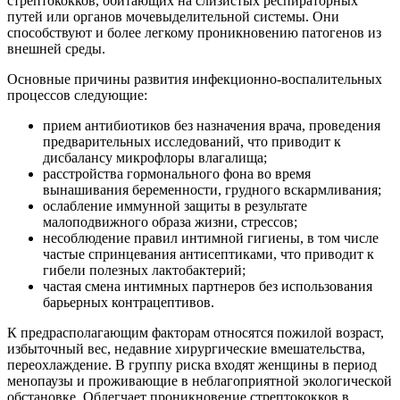
стрептококков, обитающих на слизистых респираторных
путей или органов мочевыделительной системы. Они
способствуют и более легкому проникновению патогенов из
внешней среды.
Основные причины развития инфекционно-воспалительных
процессов следующие:
прием антибиотиков без назначения врача, проведения
предварительных исследований, что приводит к
дисбалансу микрофлоры влагалища;
расстройства гормонального фона во время
вынашивания беременности, грудного вскармливания;
ослабление иммунной защиты в результате
малоподвижного образа жизни, стрессов;
несоблюдение правил интимной гигиены, в том числе
частые спринцевания антисептиками, что приводит к
гибели полезных лактобактерий;
частая смена интимных партнеров без использования
барьерных контрацептивов.
К предрасполагающим факторам относятся пожилой возраст,
избыточный вес, недавние хирургические вмешательства,
переохлаждение. В группу риска входят женщины в период
менопаузы и проживающие в неблагоприятной экологической
обстановке. Облегчает проникновение стрептококков в