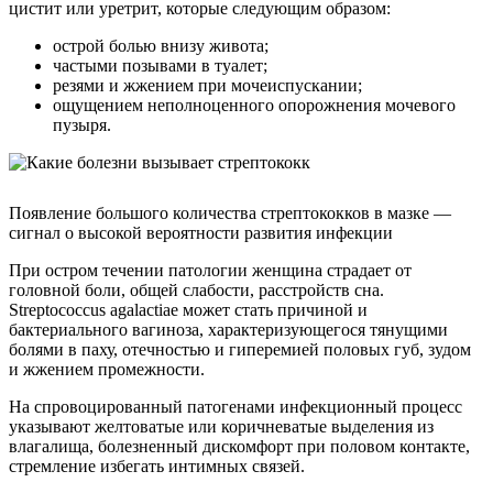
цистит или уретрит, которые следующим образом:
острой болью внизу живота;
частыми позывами в туалет;
резями и жжением при мочеиспускании;
ощущением неполноценного опорожнения мочевого
пузыря.
Появление большого количества стрептококков в мазке —
сигнал о высокой вероятности развития инфекции
При остром течении патологии женщина страдает от
головной боли, общей слабости, расстройств сна.
Streptococcus agalactiae может стать причиной и
бактериального вагиноза, характеризующегося тянущими
болями в паху, отечностью и гиперемией половых губ, зудом
и жжением промежности.
На спровоцированный патогенами инфекционный процесс
указывают желтоватые или коричневатые выделения из
влагалища, болезненный дискомфорт при половом контакте,
стремление избегать интимных связей.