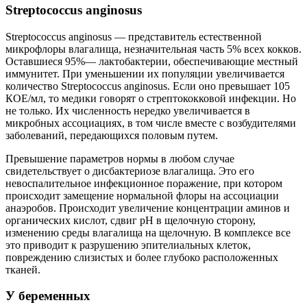
Streptococcus anginosus
Streptococcus anginosus — представитель естественной
микрофлоры влагалища, незначительная часть 5% всех кокков.
Оставшиеся 95%— лактобактерии, обеспечивающие местный
иммунитет. При уменьшении их популяции увеличивается
количество Streptococcus anginosus. Если оно превышает 105
КОЕ/мл, то медики говорят о стрептококковой инфекции. Но
не только. Их численность нередко увеличивается в
микробных ассоциациях, в том числе вместе с возбудителями
заболеваний, передающихся половым путем.
Превышение параметров нормы в любом случае
свидетельствует о дисбактериозе влагалища. Это его
невоспалительное инфекционное поражение, при котором
происходит замещение нормальной флоры на ассоциации
анаэробов. Происходит увеличение концентрации аминов и
органических кислот, сдвиг pH в щелочную сторону,
изменению среды влагалища на щелочную. В комплексе все
это приводит к разрушению эпителиальных клеток,
повреждению слизистых и более глубоко расположенных
тканей.
У беременных