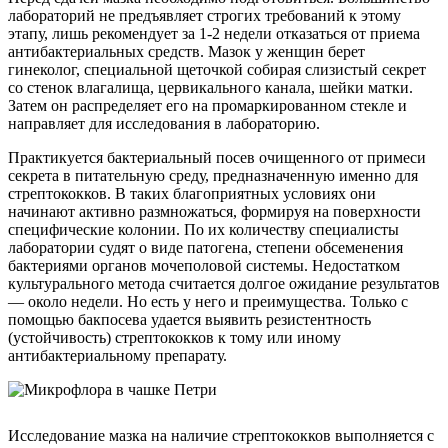
лабораторий не предъявляет строгих требований к этому
этапу, лишь рекомендует за 1-2 недели отказаться от приема
антибактериальных средств. Мазок у женщин берет
гинеколог, специальной щеточкой собирая слизистый секрет
со стенок влагалища, цервикального канала, шейки матки.
Затем он распределяет его на промаркированном стекле и
направляет для исследования в лабораторию.
Практикуется бактериальный посев очищенного от примеси
секрета в питательную среду, предназначенную именно для
стрептококков. В таких благоприятных условиях они
начинают активно размножаться, формируя на поверхности
специфические колонии. По их количеству специалисты
лаборатории судят о виде патогена, степени обсеменения
бактериями органов мочеполовой системы. Недостатком
культурального метода считается долгое ожидание результатов
— около недели. Но есть у него и преимущества. Только с
помощью бакпосева удается выявить резистентность
(устойчивость) стрептококков к тому или иному
антибактериальному препарату.
Исследование мазка на наличие стрептококков выполняется с