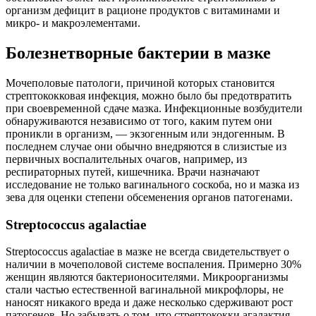
организм дефицит в рационе продуктов с витаминами и
микро- и макроэлементами.
Болезнетворные бактерии в мазке
Мочеполовые патологи, причиной которых становится
стрептококковая инфекция, можно было бы предотвратить
при своевременной сдаче мазка. Инфекционные возбудители
обнаруживаются независимо от того, каким путем они
проникли в организм, — экзогенным или эндогенным. В
последнем случае они обычно внедряются в слизистые из
первичных воспалительных очагов, например, из
респираторных путей, кишечника. Врачи назначают
исследование не только вагинального соскоба, но и мазка из
зева для оценки степени обсеменения органов патогенами.
Streptococcus agalactiae
Streptococcus agalactiae в мазке не всегда свидетельствует о
наличии в мочеполовой системе воспаления. Примерно 30%
женщин являются бактерионосителями. Микроорганизмы
стали частью естественной вагинальной микрофлоры, не
наносят никакого вреда и даже несколько сдерживают рост
патогенов. Но забывать о том, что стрептококки агалактия —