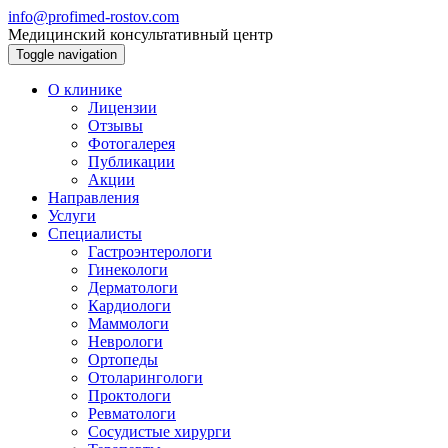
info@profimed-rostov.com
Медицинский консультативный центр
Toggle navigation
О клинике
Лицензии
Отзывы
Фотогалерея
Публикации
Акции
Направления
Услуги
Специалисты
Гастроэнтерологи
Гинекологи
Дерматологи
Кардиологи
Маммологи
Неврологи
Ортопеды
Отоларингологи
Проктологи
Ревматологи
Сосудистые хирурги