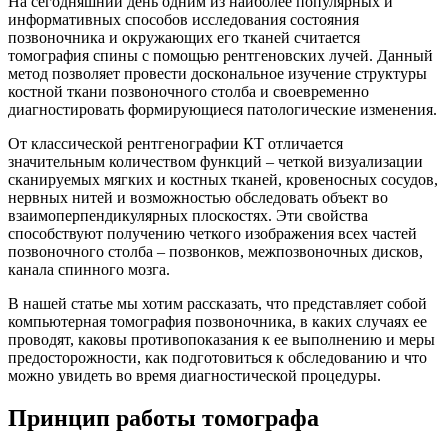
На сегодняшний день одним из наиболее популярных и
информативных способов исследования состояния
позвоночника и окружающих его тканей считается
томография спины с помощью рентгеновских лучей. Данный
метод позволяет провести доскональное изучение структуры
костной ткани позвоночного столба и своевременно
диагностировать формирующиеся патологические изменения.
От классической рентгенографии КТ отличается
значительным количеством функций – четкой визуализации
сканируемых мягких и костных тканей, кровеносных сосудов,
нервных нитей и возможностью обследовать объект во
взаимоперпендикулярных плоскостях. Эти свойства
способствуют получению четкого изображения всех частей
позвоночного столба – позвонков, межпозвоночных дисков,
канала спинного мозга.
В нашей статье мы хотим рассказать, что представляет собой
компьютерная томография позвоночника, в каких случаях ее
проводят, каковы противопоказания к ее выполнению и меры
предосторожности, как подготовиться к обследованию и что
можно увидеть во время диагностической процедуры.
Принцип работы томографа