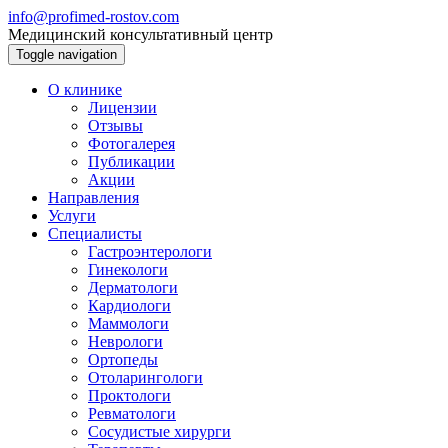
info@profimed-rostov.com
Медицинский консультативный центр
Toggle navigation
О клинике
Лицензии
Отзывы
Фотогалерея
Публикации
Акции
Направления
Услуги
Специалисты
Гастроэнтерологи
Гинекологи
Дерматологи
Кардиологи
Маммологи
Неврологи
Ортопеды
Отоларингологи
Проктологи
Ревматологи
Сосудистые хирурги