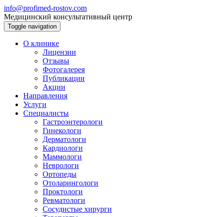
info@profimed-rostov.com
Медицинский консультативный центр
Toggle navigation
О клинике
Лицензии
Отзывы
Фотогалерея
Публикации
Акции
Направления
Услуги
Специалисты
Гастроэнтерологи
Гинекологи
Дерматологи
Кардиологи
Маммологи
Неврологи
Ортопеды
Отоларингологи
Проктологи
Ревматологи
Сосудистые хирурги