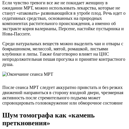
Если чувство тревоги все же не покидает женщину в
ожидании МРТ, можно использовать лекарства, которые не
станут «атаковать» развивающийся в утробе плод. Речь идет о
седативных средствах, основанных на природных
компонентах растительного происхождения, а именно об
экстракте корня валерианы, Персене, настойке пустырника и
Нова-Пассите.
Среди натуральных веществ можно выделить чаи и отвары с
боярышником, мелиссой, мятой, ромашкой, листьями
клубники и липы. Также благотворно влияет на ЦНС
непродолжительная пешая прогулка и принятие контрастного
душа.
После сеанса МРТ следует аккуратно привстать и без резких
движений направиться в сторону входной двери, чрезмерная
активность после стремительного подъема может
спровоцировать головокружение или обморочное состояние
Шум томографа как «камень
преткновения»