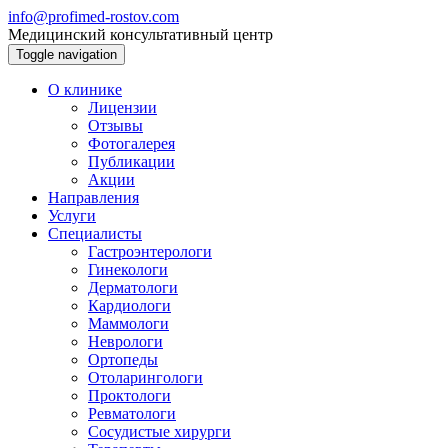
info@profimed-rostov.com
Медицинский консультативный центр
Toggle navigation
О клинике
Лицензии
Отзывы
Фотогалерея
Публикации
Акции
Направления
Услуги
Специалисты
Гастроэнтерологи
Гинекологи
Дерматологи
Кардиологи
Маммологи
Неврологи
Ортопеды
Отоларингологи
Проктологи
Ревматологи
Сосудистые хирурги