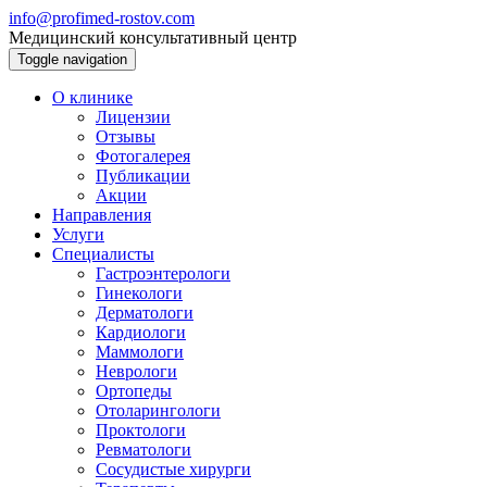
info@profimed-rostov.com
Медицинский консультативный центр
Toggle navigation
О клинике
Лицензии
Отзывы
Фотогалерея
Публикации
Акции
Направления
Услуги
Специалисты
Гастроэнтерологи
Гинекологи
Дерматологи
Кардиологи
Маммологи
Неврологи
Ортопеды
Отоларингологи
Проктологи
Ревматологи
Сосудистые хирурги