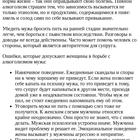
норма жизни – так они оправдывают свою болезнь. Пивной
алкоголизм страшен тем, что зависимость вызывается не
только этанолом, но и продуктами, содержащимися в пиве:
хмель и солод сами по себе вызывают привыкание.
Убедить мужа бросить пить на ранней стадии значительно
легче, чем бороться с пьянством впоследствии. Разговоры и
доводы не всегда действенны. Часто может помочь человек со
стороны, который является авторитетом для супруга.
Ошибки, которые допускают женщины в борьбе с
алкоголизмом мужа:
Навязчивое поведение. Ежедневные скандалы и споры
ни к чему хорошему не приведут. Если жена позволяет
себе капать на психику мужа, то это приведет к тому,
что супруг будет напиваться в другом месте, приходя
домой уже в неадекватном состоянии. Чтобы муж не
пил, не стоит ежедневно напоминать ему об этом.
Уговорить мужа не пить с помощью слез тоже не
получится. К женским слезам мужчины относятся
крайне неоднозначно. Они просто не знают, что с ними
делать. Мужская психология устроена иначе. Мужчина
видит проблему и решает ее. Эмоциональное поведение
жены вызывает у мужчины агрессию и неприятие.
Подмешивать в напитки или еду препараты, которые