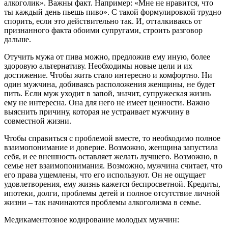
алкоголик». Важны факт. Например: «Мне не нравится, что
ты каждый день пьешь пиво». С такой формулировкой трудно
спорить, если это действительно так. И, отталкиваясь от
признанного факта обоими супругами, строить разговор
дальше.
Отучить мужа от пива можно, предложив ему иную, более
здоровую альтернативу. Необходимы новые цели и их
достижение. Чтобы жить стало интересно и комфортно. Ни
один мужчина, добиваясь расположения женщины, не будет
пить. Если муж уходит в запой, значит, супружеская жизнь
ему не интересна. Она для него не имеет ценности. Важно
выяснить причину, которая не устраивает мужчину в
совместной жизни.
Чтобы справиться с проблемой вместе, то необходимо полное
взаимопонимание и доверие. Возможно, женщина запустила
себя, и ее внешность оставляет желать лучшего. Возможно, в
семье нет взаимопонимания. Возможно, мужчина считает, что
его права ущемлены, что его используют. Он не ощущает
удовлетворения, ему жизнь кажется беспросветной. Кредиты,
ипотеки, долги, проблемы детей и полное отсутствие личной
жизни – так начинаются проблемы алкоголизма в семье.
Медикаментозное кодирование молодых мужчин: