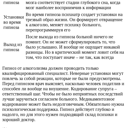
гипноза
мозга соответствует стадии глубокого сна, когда
мозг наиболее восприимчив к информации
Во время гипноза психиатр создает установки на
Установки
трезвый образ жизни. Он формирует отвращение
во время
к алкоголю, меняет психику больного,
гипноза
перепрограммируя его
После выхода из гипноза больной ничего не
помнит. Он не может сформулировать то, что
Выход из
было услышано. И вообще не ощущает никакой
гипноза
разницы. Но в критический момент ловит себя на
том, что поступает иначе – не так, как всегда
Гипноз от алкоголизма должен проводить только
квалифицированный специалист. Неверные установки могут
повлечь за собой реакции, которые не были предусмотрены.
Перед гипнозом врач выясняет, насколько человек податлив и
способен ли вообще на внушение. Кодирование супруга –
ответственный шаг. Чтобы не было неприятных последствий
лучше заручиться согласием больного. Медикаментозное
кодирование может быть недолговечным. Обязательно нужна
психологическая поддержка. Гипноз действует глубоко и
надолго, но для этого нужен подходящий склад психики и
хороший доктор.