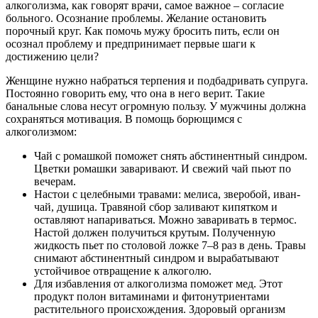
алкоголизма, как говорят врачи, самое важное – согласие
больного. Осознание проблемы. Желание остановить
порочный круг. Как помочь мужу бросить пить, если он
осознал проблему и предпринимает первые шаги к
достижению цели?
Женщине нужно набраться терпения и подбадривать супруга.
Постоянно говорить ему, что она в него верит. Такие
банальные слова несут огромную пользу. У мужчины должна
сохраняться мотивация. В помощь борющимся с
алкоголизмом:
Чай с ромашкой поможет снять абстинентный синдром.
Цветки ромашки заваривают. И свежий чай пьют по
вечерам.
Настои с целебными травами: мелиса, зверобой, иван-
чай, душица. Травяной сбор заливают кипятком и
оставляют напариваться. Можно заваривать в термос.
Настой должен получиться крутым. Полученную
жидкость пьет по столовой ложке 7–8 раз в день. Травы
снимают абстинентный синдром и вырабатывают
устойчивое отвращение к алкоголю.
Для избавления от алкоголизма поможет мед. Этот
продукт полон витаминами и фитонутриентами
растительного происхождения. Здоровый организм