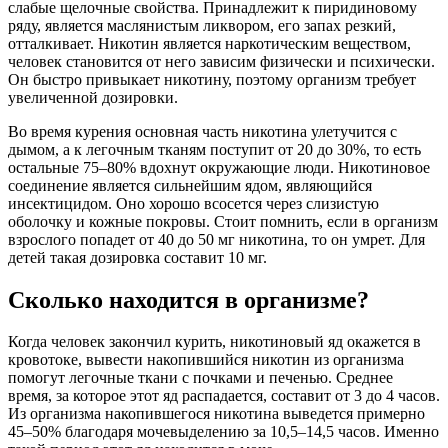
слабые щелочные свойства. Принадлежит к пиридиновому
ряду, является маслянистым ликвором, его запах резкий,
отталкивает. Никотин является наркотическим веществом,
человек становится от него зависим физически и психически.
Он быстро привыкает никотину, поэтому организм требует
увеличенной дозировки.
Во время курения основная часть никотина улетучится с
дымом, а к легочным тканям поступит от 20 до 30%, то есть
остальные 75–80% вдохнут окружающие люди. Никотиновое
соединение является сильнейшим ядом, являющийся
инсектицидом. Оно хорошо всосется через слизистую
оболочку и кожные покровы. Стоит помнить, если в организм
взрослого попадет от 40 до 50 мг никотина, то он умрет. Для
детей такая дозировка составит 10 мг.
Сколько находится в организме?
Когда человек закончил курить, никотиновый яд окажется в
кровотоке, вывести накопившийся никотин из организма
помогут легочные ткани с почками и печенью. Среднее
время, за которое этот яд распадается, составит от 3 до 4 часов.
Из организма накопившегося никотина выведется примерно
45–50% благодаря мочевыделению за 10,5–14,5 часов. Именно