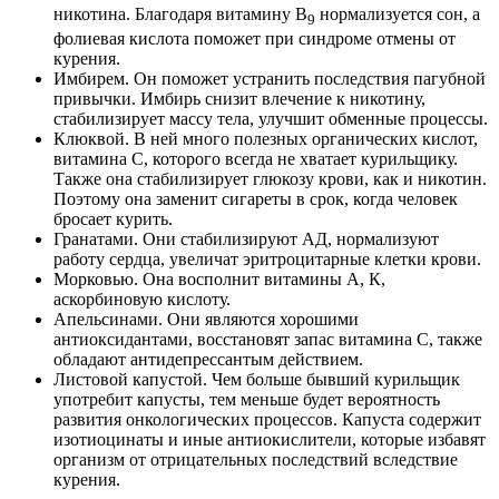
никотина. Благодаря витамину В
нормализуется сон, а
9
фолиевая кислота поможет при синдроме отмены от
курения.
Имбирем. Он поможет устранить последствия пагубной
привычки. Имбирь снизит влечение к никотину,
стабилизирует массу тела, улучшит обменные процессы.
Клюквой. В ней много полезных органических кислот,
витамина С, которого всегда не хватает курильщику.
Также она стабилизирует глюкозу крови, как и никотин.
Поэтому она заменит сигареты в срок, когда человек
бросает курить.
Гранатами. Они стабилизируют АД, нормализуют
работу сердца, увеличат эритроцитарные клетки крови.
Морковью. Она восполнит витамины А, К,
аскорбиновую кислоту.
Апельсинами. Они являются хорошими
антиоксидантами, восстановят запас витамина С, также
обладают антидепрессантым действием.
Листовой капустой. Чем больше бывший курильщик
употребит капусты, тем меньше будет вероятность
развития онкологических процессов. Капуста содержит
изотиоцинаты и иные антиокислители, которые избавят
организм от отрицательных последствий вследствие
курения.