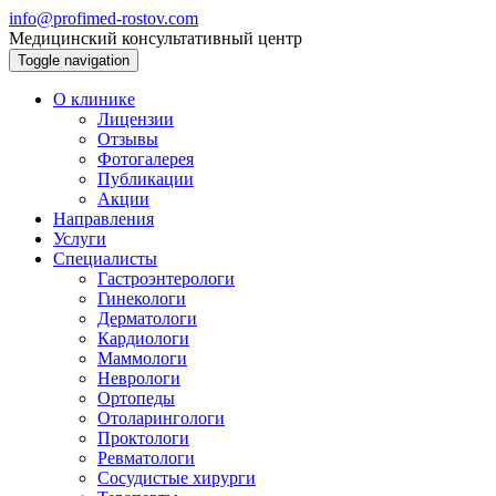
info@profimed-rostov.com
Медицинский консультативный центр
Toggle navigation
О клинике
Лицензии
Отзывы
Фотогалерея
Публикации
Акции
Направления
Услуги
Специалисты
Гастроэнтерологи
Гинекологи
Дерматологи
Кардиологи
Маммологи
Неврологи
Ортопеды
Отоларингологи
Проктологи
Ревматологи
Сосудистые хирурги