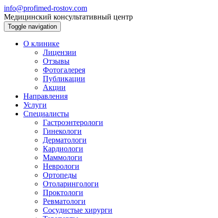
info@profimed-rostov.com
Медицинский консультативный центр
Toggle navigation
О клинике
Лицензии
Отзывы
Фотогалерея
Публикации
Акции
Направления
Услуги
Специалисты
Гастроэнтерологи
Гинекологи
Дерматологи
Кардиологи
Маммологи
Неврологи
Ортопеды
Отоларингологи
Проктологи
Ревматологи
Сосудистые хирурги