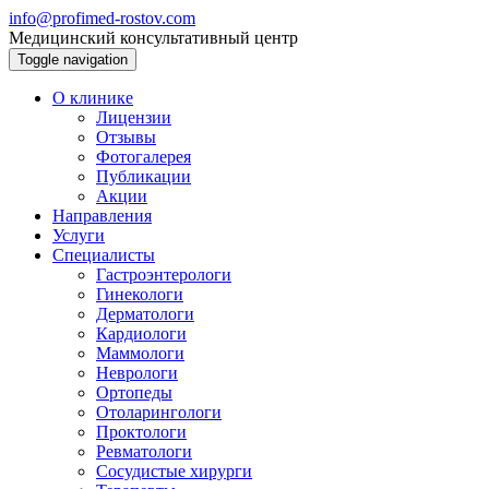
info@profimed-rostov.com
Медицинский консультативный центр
Toggle navigation
О клинике
Лицензии
Отзывы
Фотогалерея
Публикации
Акции
Направления
Услуги
Специалисты
Гастроэнтерологи
Гинекологи
Дерматологи
Кардиологи
Маммологи
Неврологи
Ортопеды
Отоларингологи
Проктологи
Ревматологи
Сосудистые хирурги