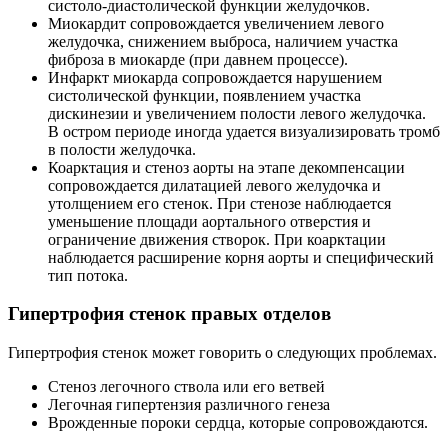
систоло-диастолической функции желудочков.
Миокардит сопровождается увеличением левого
желудочка, снижением выброса, наличием участка
фиброза в миокарде (при давнем процессе).
Инфаркт миокарда сопровождается нарушением
систолической функции, появлением участка
дискинезии и увеличением полости левого желудочка.
В остром периоде иногда удается визуализировать тромб
в полости желудочка.
Коарктация и стеноз аорты на этапе декомпенсации
сопровождается дилатацией левого желудочка и
утолщением его стенок. При стенозе наблюдается
уменьшение площади аортального отверстия и
ограничение движения створок. При коарктации
наблюдается расширение корня аорты и специфический
тип потока.
Гипертрофия стенок правых отделов
Гипертрофия стенок может говорить о следующих проблемах.
Стеноз легочного ствола или его ветвей
Легочная гипертензия различного генеза
Врожденные пороки сердца, которые сопровождаются.