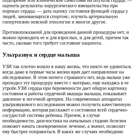
подозрение или клинические симптомы на опухоль сердца; —
оценить результаты хирургического вмешательства при
пороках сердца; — дать оценку состояния функций сердца у
людей, занимающихся спортом;- изучить артериальную
гипертензию неясной этиологии и многое другое.
Противопоказаний для проведения данной процедуры нет, и
можно проводить ее и для взрослых, и для детей, причем так
часто, сколько того требует состояние пациента.
Ультразвук и сердце малыша
УЗИ так плотно вошло в нашу жизнь, что никто не удивиться,
когда даже в первые часы жизни врач дает направление на
обследование. В этом ничего страшного нет, ведь малыш уже
проходил эту процедуру вместе с матерью, еще находясь в ее
утробе.УЗИ сердца при беременности дает общую картинку
состояния и работы сердечной мышцы малыша, показывает
давление в легочной артерии. На современных аппаратах
ультразвукового исследования можно получить качественную
информацию, которая расскажет о состоянии всей сердечно-
сосудистой системы ребенка. Причем, в случае
необходимости, диагностика на начальных стадиях болезни
поможет начать своевременное лечение, а значит, позволит
ему быстрее поправиться. В каких же случаях необходимо