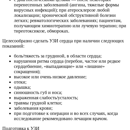
перенесенных заболеваний (ангина, тяжелые формы
вирусных инфекций); при атеросклерозе любой
локализации; хронической обструктивной болезни
легких; ревматологических заболеваниях; пациентам,
получающим химиотерапию или лучевую терапию; при
тиреотоксикозе, обмороках.
Целесообразно сделать УЗИ сердца при наличии следующих
показаний:
боль/тяжесть за грудиной, в области сердца;
нарушения ритма сердца (перебои, частое или редкое
сердцебиение, «выпадающие» или «лишние»
сокращения);
высокое или очень низкое давление;
отеки;
одышка;
синюшность губ и носа;
выраженная слабость/усталость;
травмы грудной клетки;
заболевания крови;
при подготовке к операции и во всех случаях, когда
исследование рекомендовано лечащим врачом.
Подготовка к УЗИ