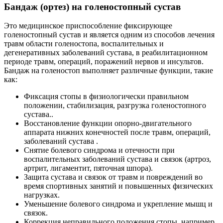
Бандаж (ортез) на голеностопный сустав
Это медицинское приспособление фиксирующее
голеностопный сустав и является одним из способов лечения
травм области голеностопа, воспалительных и
дегенеративных заболеваний сустава, в реабилитационном
периоде травм, операций, поражений нервов и инсультов.
Бандаж на голеностоп выполняет различные функции, такие
как:
Фиксация стопы в физиологически правильном
положении, стабилизация, разгрузка голеностопного
сустава..
Восстановление функции опорно-двигательного
аппарата нижних конечностей после травм, операций,
заболеваний сустава .
Снятие болевого синдрома и отечности при
воспалительных заболеваний сустава и связок (артроз,
артрит, лигаментит, пяточная шпора).
Защита сустава и связок от травм и повреждений во
время спортивных занятий и повышенных физических
нагрузках.
Уменьшение болевого синдрома и укрепление мышц и
связок.
Коррекция неправильного положения стопы, например