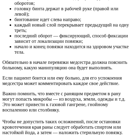
оборотов;
головку бинта держат в рабочей руке (правой или
левой);
бинтование идет слева направо;
каждый новый слой перекрывает предыдущий на одну
треть;
последний оборот — фиксирующий, способ фиксации
зависит от локализации повязки;
начало и конец повязки находится на здоровом участке
тела.
Обязательно в начале перевязки медсестра должна пояснить
больному, какую манипуляцию она будет выполнять.
Если пациент боится или ему больно, для его успокоения
медсестра может комментировать каждое свое действие.
Важно помнить, что вместе с ранящим предметом в рану
могут попасть микробы — из воздуха, земли, одежды и т.д.
Это может привести к газовой гангрене, гнойному
воспалению или столбняку.
Чтобы не допустить таких осложнений, после остановки
кровотечения края раны следует обработать спиртом или
настойкой йода, а затем — наложить стерильную повязку.