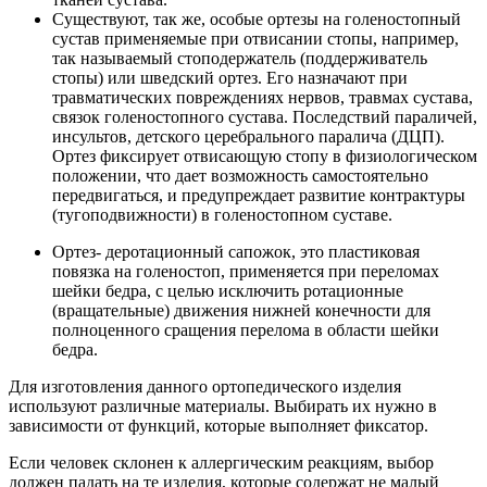
Существуют, так же, особые ортезы на голеностопный
сустав применяемые при отвисании стопы, например,
так называемый стоподержатель (поддерживатель
стопы) или шведский ортез. Его назначают при
травматических повреждениях нервов, травмах сустава,
связок голеностопного сустава. Последствий параличей,
инсультов, детского церебрального паралича (ДЦП).
Ортез фиксирует отвисающую стопу в физиологическом
положении, что дает возможность самостоятельно
передвигаться, и предупреждает развитие контрактуры
(тугоподвижности) в голеностопном суставе.
Ортез- деротационный сапожок, это пластиковая
повязка на голеностоп, применяется при переломах
шейки бедра, с целью исключить ротационные
(вращательные) движения нижней конечности для
полноценного сращения перелома в области шейки
бедра.
Для изготовления данного ортопедического изделия
используют различные материалы. Выбирать их нужно в
зависимости от функций, которые выполняет фиксатор.
Если человек склонен к аллергическим реакциям, выбор
должен падать на те изделия, которые содержат не малый