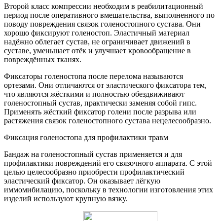
Второй класс компрессии необходим в реабилитационный
период после оперативного вмешательства, выполненного по
поводу повреждения связок голеностопного сустава. Они
хорошо фиксируют голеностоп. Эластичный материал
надёжно облегает сустав, не ограничивает движений в
суставе, уменьшает отёк и улучшает кровообращение в
повреждённых тканях.
Фиксаторы голеностопа после перелома называются
ортезами. Они отличаются от эластического фиксатора тем,
что являются жёсткими и полностью обездвиживают
голеностопный сустав, практически заменяя собой гипс.
Применять жёсткий фиксатор голени после разрыва или
растяжения связок голеностопного сустава нецелесообразно.
Фиксация голеностопа для профилактики травм
Бандаж на голеностопный сустав применяется и для
профилактики повреждений его связочного аппарата. С этой
целью целесообразно приобрести профилактический
эластический фиксатор. Он оказывает лёгкую
иммомибилацию, поскольку в технологии изготовления этих
изделий используют крупную вязку.