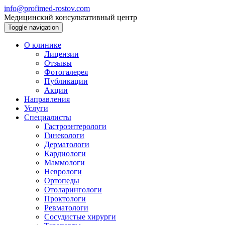
info@profimed-rostov.com
Медицинский консультативный центр
Toggle navigation
О клинике
Лицензии
Отзывы
Фотогалерея
Публикации
Акции
Направления
Услуги
Специалисты
Гастроэнтерологи
Гинекологи
Дерматологи
Кардиологи
Маммологи
Неврологи
Ортопеды
Отоларингологи
Проктологи
Ревматологи
Сосудистые хирурги