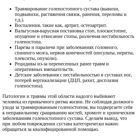
Травмирование голеностопного сустава (вывихи,
подвывихи, растяжения связок, ранения, переломы и
т.д.).
Воспаления, такие как, артрит, остеоартрит.
Вальгусная-варусная постановка стоп, плоскостопие,
опущение и отвисание стопы, различная нестабильность
голеностопа.
Парезы и параличи при заболеваниях головного,
спинного мозга, нервов конечностей (инсульты, нериты,
плекситы, опухоли).
Рецидивы из-за перенесенных ранее травм и
оперативных вмешательств.
Детские заболевания с нестабильностью в суставах ног,
потерей вертикализации (ДЦП, рахит, дисплазия
голеностопа).
Патологии и травмы этой области надолго выбивают
человека из привычного ритма жизни. Не соблюдая должного
ухода за травмированным голеностопом, вы подвергаете себя
к неправильному сращиванию костей, хромоте и хроническим
заболеваниям голеностопного сустава. Сделаем вывод, что
при любом повреждении сустава категорически важно
обращаться за квалифицированной помощью.