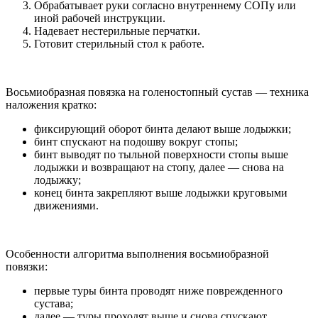
Обрабатывает руки согласно внутреннему СОПу или
иной рабочей инструкции.
Надевает нестерильные перчатки.
Готовит стерильный стол к работе.
Восьмиобразная повязка на голеностопный сустав — техника
наложения кратко:
фиксирующий оборот бинта делают выше лодыжки;
бинт спускают на подошву вокруг стопы;
бинт выводят по тыльной поверхности стопы выше
лодыжки и возвращают на стопу, далее — снова на
лодыжку;
конец бинта закрепляют выше лодыжки круговыми
движениями.
Особенности алгоритма выполнения восьмиобразной
повязки:
первые туры бинта проводят ниже поврежденного
сустава;
далее — туры проходят выше и снова спускают