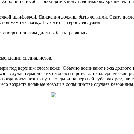
й. Хороший способ — накидать в воду пластиковых крышечек и п
 мелкой шлифовкой. Движения должны быть легкими. Сразу посл
под мамину сказку. Ну а что — герой, заслужил!
растворы при этом должны быть травяные.
комендации специалистов.
и под верхним слоем кожи. Обычно возникают из-за долгого тре
ся в случае термических ожогов и в результате аллергической р
ногда могут возникнуть волдыри на верхней губе, как результа
шего возраста водяные мозоли в большинстве случаев безобидны