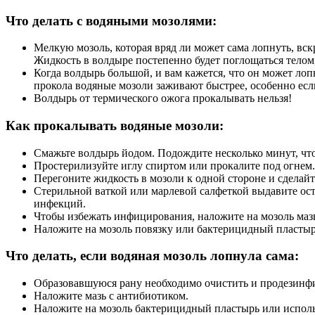
Что делать с водяными мозолями:
Мелкую мозоль, которая вряд ли может сама лопнуть, вск
Жидкость в волдыре постепенно будет поглощаться телом,
Когда волдырь большой, и вам кажется, что он может лоп
прокола водяные мозоли заживают быстрее, особенно есл
Волдырь от термического ожога прокалывать нельзя!
Как прокалывать водяные мозоли:
Смажьте волдырь йодом. Подождите несколько минут, что
Простерилизуйте иглу спиртом или прокалите под огнем.
Перегоните жидкость в мозоли к одной стороне и сделайте 
Стерильной ваткой или марлевой салфеткой выдавите ост
инфекций.
Чтобы избежать инфицирования, наложите на мозоль маз
Наложите на мозоль повязку или бактерицидный пластырь
Что делать, если водяная мозоль лопнула сама:
Образовавшуюся рану необходимо очистить и продезинф
Наложите мазь с антибиотиком.
Наложите на мозоль бактерицидный пластырь или исполь