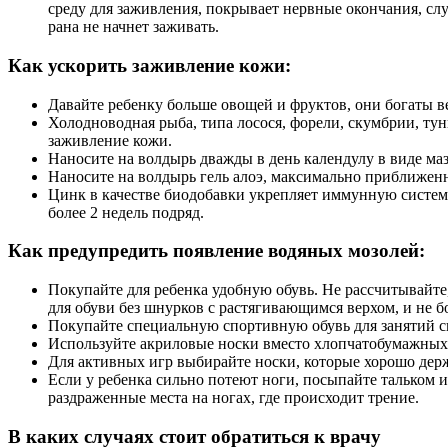
среду для заживления, покрывает нервные окончания, слу
рана не начнет заживать.
Как ускорить заживление кожи:
Давайте ребенку больше овощей и фруктов, они богаты в
Холодноводная рыба, типа лосося, форели, скумбрии, ту
заживление кожи.
Наносите на волдырь дважды в день календулу в виде ма
Наносите на волдырь гель алоэ, максимально приближенн
Цинк в качестве биодобавки укрепляет иммунную систему 
более 2 недель подряд.
Как предупредить появление водяных мозолей:
Покупайте для ребенка удобную обувь. Не рассчитывайте,
для обуви без шнурков с растягивающимся верхом, и не б
Покупайте специальную спортивную обувь для занятий с
Используйте акриловые носки вместо хлопчатобумажных
Для активных игр выбирайте носки, которые хорошо держа
Если у ребенка сильно потеют ноги, посыпайте тальком 
раздраженные места на ногах, где происходит трение.
В каких случаях стоит обратиться к врачу