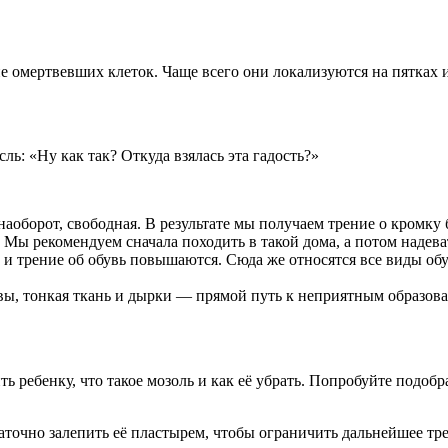
 омертвевших клеток. Чаще всего они локализуются на пятках 
ль: «Ну как так? Откуда взялась эта гадость?»
аоборот, свободная. В результате мы получаем трение о кромку 
 Мы рекомендуем сначала походить в такой дома, а потом надев
 и трение об обувь повышаются. Сюда же относятся все виды об
ы, тонкая ткань и дырки — прямой путь к неприятным образова
ребенку, что такое мозоль и как её убрать. Попробуйте подобра
таточно залепить её пластырем, чтобы ограничить дальнейшее тр