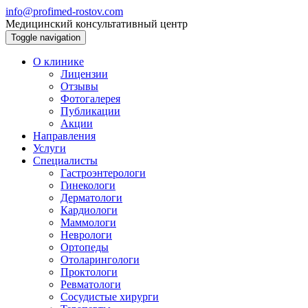
info@profimed-rostov.com
Медицинский консультативный центр
Toggle navigation
О клинике
Лицензии
Отзывы
Фотогалерея
Публикации
Акции
Направления
Услуги
Специалисты
Гастроэнтерологи
Гинекологи
Дерматологи
Кардиологи
Маммологи
Неврологи
Ортопеды
Отоларингологи
Проктологи
Ревматологи
Сосудистые хирурги