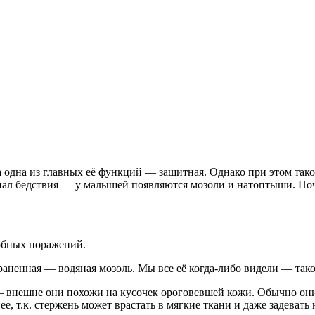
 одна из главных её функций — защитная. Однако при этом такой
гнал бедствия — у малышей появляются мозоли и натоптыши. Поче
добных поражений.
раненная — водяная мозоль. Мы все её когда-либо видели — тако
 — внешне они похожи на кусочек ороговевшей кожи. Обычно они
е, т.к. стержень может врастать в мягкие ткани и даже задеват