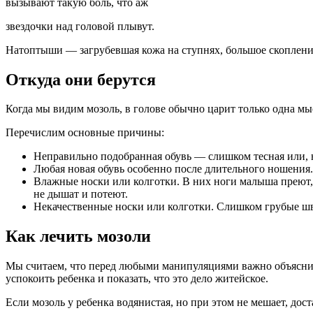
вызывают такую боль, что аж
звездочки над головой плывут.
Натоптыши — загрубевшая кожа на ступнях, большое скопление
Откуда они берутся
Когда мы видим мозоль, в голове обычно царит только одна мыс
Перечислим основные причины:
Неправильно подобранная обувь — слишком тесная или, н
Любая новая обувь особенно после длительного ношения.
Влажные носки или колготки. В них ноги малыша преют,
не дышат и потеют.
Некачественные носки или колготки. Слишком грубые шв
Как лечить мозоли
Мы считаем, что перед любыми манипуляциями важно объяснить 
успокоить ребенка и показать, что это дело житейское.
Если мозоль у ребенка водянистая, но при этом не мешает, дос