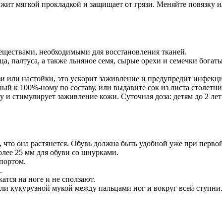
жит мягкой прокладкой и защищает от грязи. Меняйте повязку и
еществами, необходимыми для восстановления тканей.
нца, палтуса, а также льняное семя, сырые орехи и семечки бо
зи или настойки, это ускорит заживление и предупредит инфекц
ый к 100%-ному по составу, или выдавите сок из листа столетн
и стимулирует заживление кожи. Суточная доза: детям до 2 лет 
 что она растянется. Обувь должна быть удобной уже при первой
олее 25 мм для обуви со шнурками.
портом.
.
тся на ноге и не сползают.
или кукурузной мукой между пальцами ног и вокруг всей ступни