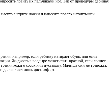
опросить ловить их пальчиками ног. Так от процедуры двойная
е насухо вытрите ножки и нанесите поверх натоптышей
ния, например, если ребенку натирает обувь, или если
еакции. Жидкость в волдыре может стать красной, если лопнет
т трения кожи о сосок или пустышку. Малыша они не тревожат,
 и доставляют лишь дискомфорт.