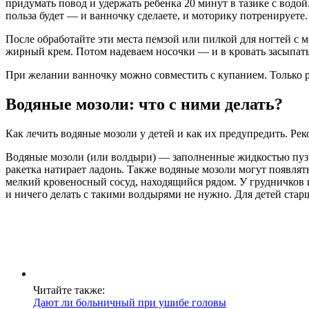
придумать повод и удержать ребенка 20 минут в тазике с водо
польза будет — и ванночку сделаете, и моторику потренируете.
После обработайте эти места пемзой или пилкой для ногтей с
жирный крем. Потом надеваем носочки — и в кровать засыпать 
При желании ванночку можно совместить с купанием. Только 
Водяные мозоли: что с ними делать?
Как лечить водяные мозоли у детей и как их предупредить. Ре
Водяные мозоли (или волдыри) — заполненные жидкостью пузыр
ракетка натирает ладонь. Также водяные мозоли могут появлять
мелкий кровеносный сосуд, находящийся рядом. У грудничков и
и ничего делать с такими волдырями не нужно. Для детей стар
Читайте также:
Дают ли больничный при ушибе головы