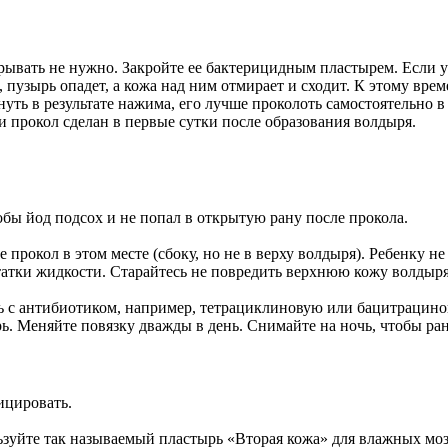
рывать не нужно. Закройте ее бактерицидным пластырем. Если у
 пузырь опадет, а кожа над ним отмирает и сходит. К этому вре
нуть в результате нажима, его лучше проколоть самостоятельно
и прокол сделан в первые сутки после образования волдыря.
бы йод подсох и не попал в открытую рану после прокола.
прокол в этом месте (сбоку, но не в верху волдыря). Ребенку не
атки жидкости. Старайтесь не повредить верхнюю кожу волдыря,
ь с антибиотиком, например, тетрациклиновую или бацитрацино
. Меняйте повязку дважды в день. Снимайте на ночь, чтобы ра
ицировать.
зуйте так называемый пластырь «Вторая кожа» для влажных моз