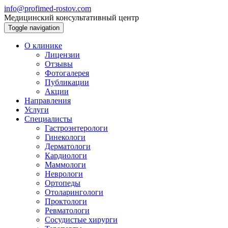
info@profimed-rostov.com
Медицинский консультативный центр
Toggle navigation
О клинике
Лицензии
Отзывы
Фотогалерея
Публикации
Акции
Направления
Услуги
Специалисты
Гастроэнтерологи
Гинекологи
Дерматологи
Кардиологи
Маммологи
Неврологи
Ортопеды
Отоларингологи
Проктологи
Ревматологи
Сосудистые хирурги