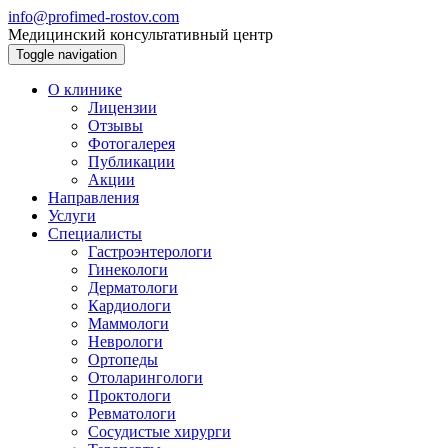
info@profimed-rostov.com
Медицинский консультативный центр
Toggle navigation
О клинике
Лицензии
Отзывы
Фотогалерея
Публикации
Акции
Направления
Услуги
Специалисты
Гастроэнтерологи
Гинекологи
Дерматологи
Кардиологи
Маммологи
Неврологи
Ортопеды
Отоларингологи
Проктологи
Ревматологи
Сосудистые хирурги