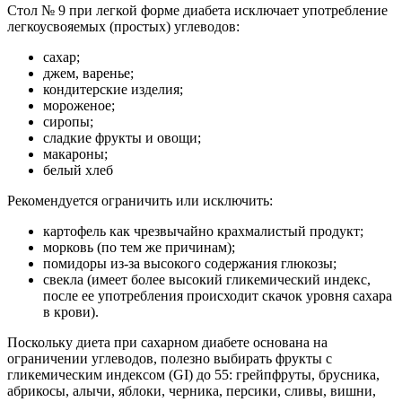
Стол № 9 при легкой форме диабета исключает употребление
легкоусвояемых (простых) углеводов:
сахар;
джем, варенье;
кондитерские изделия;
мороженое;
сиропы;
сладкие фрукты и овощи;
макароны;
белый хлеб
Рекомендуется ограничить или исключить:
картофель как чрезвычайно крахмалистый продукт;
морковь (по тем же причинам);
помидоры из-за высокого содержания глюкозы;
свекла (имеет более высокий гликемический индекс,
после ее употребления происходит скачок уровня сахара
в крови).
Поскольку диета при сахарном диабете основана на
ограничении углеводов, полезно выбирать фрукты с
гликемическим индексом (GI) до 55: грейпфруты, брусника,
абрикосы, алычи, яблоки, черника, персики, сливы, вишни,