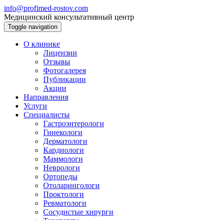
info@profimed-rostov.com
Медицинский консультативный центр
Toggle navigation
О клинике
Лицензии
Отзывы
Фотогалерея
Публикации
Акции
Направления
Услуги
Специалисты
Гастроэнтерологи
Гинекологи
Дерматологи
Кардиологи
Маммологи
Неврологи
Ортопеды
Отоларингологи
Проктологи
Ревматологи
Сосудистые хирурги