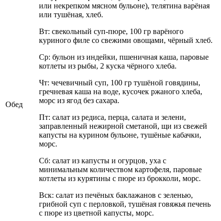
или некрепком мясном бульоне), телятина варёная
или тушёная, хлеб.
Вт: свекольный суп-пюре, 100 гр варёного
куриного филе со свежими овощами, чёрный хлеб.
Ср: бульон из индейки, пшеничная каша, паровые
котлеты из рыбы, 2 куска чёрного хлеба.
Чт: чечевичный суп, 100 гр тушёной говядины,
гречневая каша на воде, кусочек ржаного хлеба,
морс из ягод без сахара.
Обед
Пт: салат из редиса, перца, салата и зелени,
заправленный нежирной сметаной, щи из свежей
капусты на курином бульоне, тушёные кабачки,
морс.
Сб: салат из капусты и огурцов, уха с
минимальным количеством картофеля, паровые
котлеты из курятины с пюре из брокколи, морс.
Вск: салат из печёных баклажанов с зеленью,
грибной суп с перловкой, тушёная говяжья печень
с пюре из цветной капусты, морс.