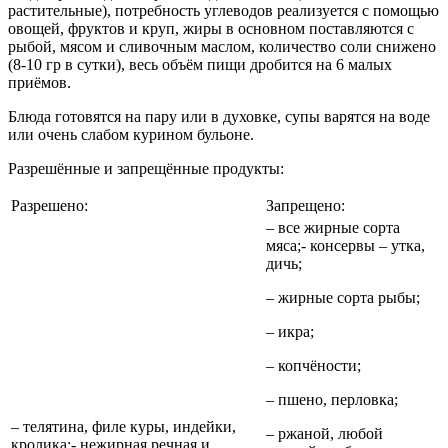
растительные), потребность углеводов реализуется с помощью
овощей, фруктов и круп, жиры в основном поставляются с
рыбой, мясом и сливочным маслом, количество соли снижено
(8-10 гр в сутки), весь объём пищи дробится на 6 малых
приёмов.
Блюда готовятся на пару или в духовке, супы варятся на воде
или очень слабом курином бульоне.
Разрешённые и запрещённые продукты:
Разрешено:
Запрещено:
– все жирные сорта
мяса;- консервы – утка,
дичь;
– жирные сорта рыбы;
– икра;
– копчёности;
– пшено, перловка;
– телятина, филе куры, индейки,
– ржаной, любой
кролика;- нежирная речная и