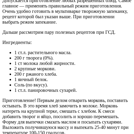
Допускается приготовление любых разрешенных блюд. Самое
главное — применять правильный режим приготовления.
Очень удобно готовить в мультиварке творожную запеканку,
рецепт которой был указан выше. При приготовлении
выбрать режим запекание.
Дальше рассмотрим пару полезных рецептов при ГСД.
Ингредиенты:
1 ст.л. растительного масла.
200 г творога (0%).
1 ст молока любой жирности.
2 крупные моркови.
200 г ржаного хлеба.
1 яичный белок.
Соль (по вкусу).
1 ст.л. панировочных сухарей.
Приготовление! Первым делом отварить морковь, поставить
остывать. В это время хлеб замочить в молоке. Морковь
натереть на крупной терке, смешать с хлебом. К смеси
добавить творог и яйцо, посолить и хорошо перемешать.
Форму для выпечки смазать маслом и посыпать сухарями.
Выложить получившуюся массу и выпекать 25-40 минут при
температуре 100-150 градусов.