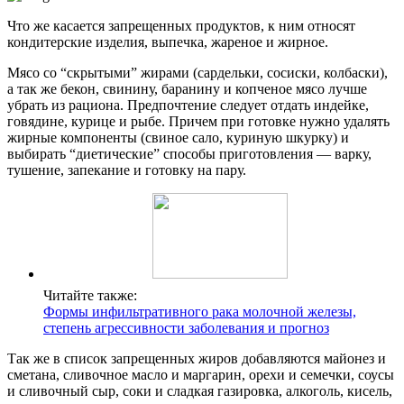
Что же касается запрещенных продуктов, к ним относят
кондитерские изделия, выпечка, жареное и жирное.
Мясо со “скрытыми” жирами (сардельки, сосиски, колбаски),
а так же бекон, свинину, баранину и копченое мясо лучше
убрать из рациона. Предпочтение следует отдать индейке,
говядине, курице и рыбе. Причем при готовке нужно удалять
жирные компоненты (свиное сало, куриную шкурку) и
выбирать “диетические” способы приготовления — варку,
тушение, запекание и готовку на пару.
Читайте также:
Формы инфильтративного рака молочной железы,
степень агрессивности заболевания и прогноз
Так же в список запрещенных жиров добавляются майонез и
сметана, сливочное масло и маргарин, орехи и семечки, соусы
и сливочный сыр, соки и сладкая газировка, алкоголь, кисель,