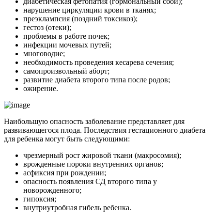
диабетическая фетопатия (гормональный сбой);
нарушение циркуляции крови в тканях;
преэклампсия (поздний токсикоз);
гестоз (отеки);
проблемы в работе почек;
инфекции мочевых путей;
многоводие;
необходимость проведения кесарева сечения;
самопроизвольный аборт;
развитие диабета второго типа после родов;
ожирение.
Наибольшую опасность заболевание представляет для
развивающегося плода. Последствия гестационного диабета
для ребенка могут быть следующими:
чрезмерный рост жировой ткани (макросомия);
врожденные пороки внутренних органов;
асфиксия при рождении;
опасность появления СД второго типа у
новорожденного;
гипоксия;
внутриутробная гибель ребенка.