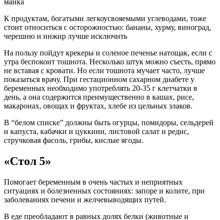
манка
К продуктам, богатыми легкоусвояемыми углеводами, тоже
стоит относиться с осторожностью: бананы, хурму, виноград,
черешню и инжир лучше исключить
На пользу пойдут крекеры и соленое печенье натощак, если с
утра беспокоит тошнота. Несколько штук можно съесть, прямо
не вставая с кровати. Но если тошнота мучает часто, лучше
показаться врачу. При гестационном сахарном диабете у
беременных необходимо употреблять 20-35 г клетчатки в
день, а она содержится преимущественно в кашах, рисе,
макаронах, овощах и фруктах, хлебе из цельных злаков.
В “белом списке” должны быть огурцы, помидоры, сельдерей
и капуста, кабачки и цуккини, листовой салат и редис,
стручковая фасоль, грибы, кислые ягоды.
«Стол 5»
Помогает беременным в очень частых и неприятных
ситуациях и болезненных состояниях: запоре и колите, при
заболеваниях печени и желчевыводящих путей.
В еде преобладают в равных долях белки (животные и