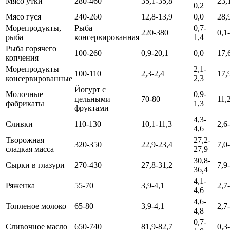
Мясо утки
280-460
35,1-35,8
23,
0,2
Мясо гуся
240-260
12,8-13,9
0,0
28,
Морепродукты,
Рыба
0,7-
220-380
0,1
рыба
консервированная
1,4
Рыба горячего
100-260
0,9-20,1
0,0
17,
копчения
Морепродукты
2,1-
100-110
2,3-2,4
17,
консервированные
2,3
Йогурт с
Молочные
0,9-
цельными
70-80
11,
фабрикаты
1,3
фруктами
4,3-
Сливки
110-130
10,1-11,3
2,6
4,6
Творожная
27,2-
320-350
22,9-23,4
7,0
сладкая масса
27,9
30,8-
Сырки в глазури
270-430
27,8-31,2
7,9
36,4
4,1-
Ряженка
55-70
3,9-4,1
2,7
4,6
4,6-
Топленое молоко
65-80
3,9-4,1
2,7
4,8
0,7-
Сливочное масло
650-740
81,9-82,7
0,3