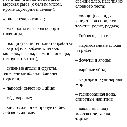
свежий хлеб, изделия из
морская рыба (с белым мясом,
слоёного теста;
кроме скумбрии и сельди);
– овощи (все виды
– рис, греча, овсянка;
капусты, чеснок, лук,
томаты, редис, редька);
– макароны из твёрдых сортов
пшеницы;
– бобовые, арахис;
– овощи (после тепловой обработки
– маринованные плоды
– картофель, кабачки, тыква,
и грибы;
морковь, свёкла, свежие – огурцы,
петрушка, укроп);
– фрукты и ягоды;
– сушёные ягоды и фрукты,
– варёные яйца;
запечённые яблоки, бананы,
персики;
– маргарин, кулинарный
жир;
– паровой омлет из 1 яйца;
– газированная вода,
– мёд, варенье;
спиртные напитки;
– кисломолочные продукты без
– какао, шоколад,
добавок, живые.
мороженое, халва,
торты;