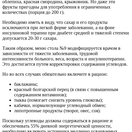
облепиха, красная смородина, крыжовник. Но даже эти
фрукты пригодны для употребления в ограниченных
количествах (порция до 200 г).
Необходимо иметь в виду, что сахар и его продукты
исключаются при легкой форме заболевании, а на фоне
инсулиновой терапии при диабете средней и тяжелой степени
допускается 20-30 г сахара.
Таким образом, меню стола №9 модифицируется врачом в
зависимости от тяжести заболевания, трудовой
интенсивности больного, веса, возраста и инсулинотерапии.
Это достигается путем корректировки содержания углеводов.
Но во всех случаях обязательно включите в рацион:
баклажаны;
красный болгарский перец (в связи с повышенным
содержанием витаминов);
тыква (помогает снизить уровень глюкозы);
кабачки, нормализующие углеводный обмен;
липотропные продукты (творог, овес, соя).
Поскольку углеводы должны содержаться в рационе и
обеспечивать 55% дневной энергетической ценности,
необходимо включать источники медленно усваиваемых