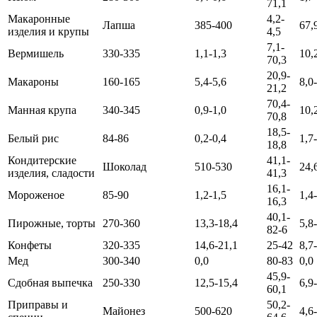
71,1
Макаронные
4,2-
Лапша
385-400
67,
изделия и крупы
4,5
7,1-
Вермишель
330-335
1,1-1,3
10,
70,3
20,9-
Макароны
160-165
5,4-5,6
8,0
21,2
70,4-
Манная крупа
340-345
0,9-1,0
10,
70,8
18,5-
Белый рис
84-86
0,2-0,4
1,7
18,8
Кондитерские
41,1-
Шоколад
510-530
24,
изделия, сладости
41,3
16,1-
Мороженое
85-90
1,2-1,5
1,4
16,3
40,1-
Пирожные, торты
270-360
13,3-18,4
5,8
82-6
Конфеты
320-335
14,6-21,1
25-42
8,7
Мед
300-340
0,0
80-83
0,0
45,9-
Сдобная выпечка
250-330
12,5-15,4
6,9
60,1
Приправы и
50,2-
Майонез
500-620
4,6