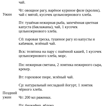
чай.
Чт: овощное рагу, варёное куриное филе (кролик),
Ужин
чай с мятой, кусочек цельнозернового хлеба.
Пт: тушёная нежирная рыба, запечённая цветная
капуста (баклажаны), чай, 1 кусочек
цельнозернового хлеба.
Сб: паровая треска, тушеное рагу из капусты и
кабачков, зелёный чай.
Вск: телятина на пару с пшённой кашей, 1 кусочек
цельнозернового хлеба, морс.
Пн: нежирная сметана, 2 ломтика нежирного сыра,
крекер.
Вт: гороховое пюре, зелёный чай.
Ср: натуральный несладкий йогурт, 1 ломтик
чёрного хлеба.
Поздний
ужин
Чт: 200 мл ряженки.
Пт: биокефир, яблоко.