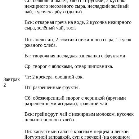
Сб: белковый омлет, хлеб с отрубями, 2 кусочка
нежирного несолёного сыра, несладкий зелёный
чай, кусочек арбуза (дыни).
Вск: отварная греча на воде, 2 кусочка нежирного
сыра, зелёный чай, тост.
Пн: апельсин, 2 ломтика нежирного сыра, 1 кусок
ржаного хлеба.
Вт: творожная несладкая запеканка с фруктами.
Ср: творог с яблоками, отвар шиповника.
Чт: 2 крекера, овощной сок.
Завтрак
2
Пт: разрешённые фрукты.
Сб: обезжиренный творог с черникой (другими
разрешёнными ягодами), травяной чай.
Вск: грейпфрут, чай с нежирным молоком, кусочек
цельнозернового хлеба.
Пн: капустный салат с красным перцем и лёгкой
йогуртной заправкой, суп с гречкой (на овощном