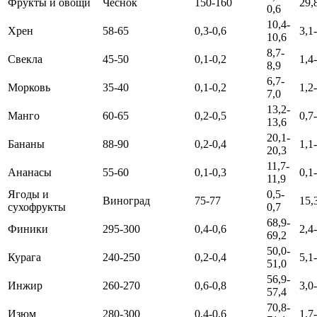
Фрукты и овощи
Чеснок
150-160
29,
0,6
10,4-
Хрен
58-65
0,3-0,6
3,1
10,6
8,7-
Свекла
45-50
0,1-0,2
1,4
8,9
6,7-
Морковь
35-40
0,1-0,2
1,2
7,0
13,2-
Манго
60-65
0,2-0,5
0,7
13,6
20,1-
Бананы
88-90
0,2-0,4
1,1
20,3
11,7-
Ананасы
55-60
0,1-0,3
0,1
11,9
Ягоды и
0,5-
Виноград
75-77
15,
сухофрукты
0,7
68,9-
Финики
295-300
0,4-0,6
2,4
69,2
50,0-
Курага
240-250
0,2-0,4
5,1
51,0
56,9-
Инжир
260-270
0,6-0,8
3,0
57,4
70,8-
Изюм
280-300
0,4-0,6
1,7