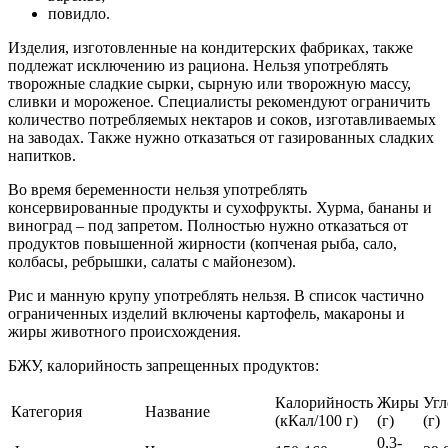
повидло.
Изделия, изготовленные на кондитерских фабриках, также
подлежат исключению из рациона. Нельзя употреблять
творожные сладкие сырки, сырную или творожную массу,
сливки и мороженое. Специалисты рекомендуют ограничить
количество потребляемых нектаров и соков, изготавливаемых
на заводах. Также нужно отказаться от газированных сладких
напитков.
Во время беременности нельзя употреблять
консервированные продукты и сухофрукты. Хурма, бананы и
виноград – под запретом. Полностью нужно отказаться от
продуктов повышенной жирности (копченая рыба, сало,
колбасы, ребрышки, салаты с майонезом).
Рис и манную крупу употреблять нельзя. В список частично
ограниченных изделий включены картофель, макароны и
жиры животного происхождения.
БЖУ, калорийность запрещенных продуктов:
Калорийность
Жиры
Угл
Категория
Название
(кКал/100 г)
(г)
(г)
0,3-