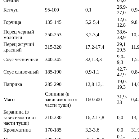
специи
64,6
26,9-
Кетчуп
95-100
0,1
0,9
27,0
12,6-
Горчица
135-145
5,2-5,4
9,8
12,8
Перец черный
38,6-
250-253
3,2-3,4
10,
молотый
38,9
Перец жгучий
29,1-
315-320
17,2-17,4
11,
красный
29,5
9,0-
Соус чесночный
340-345
32,1-3,3
1,5
9,3
42,7-
Соус сливочный
185-190
0,9-1,1
0,8
42,9
19,0-
Паприка
285-290
12,8-13,1
14,
19,3
Свинина (в
31,9-
Мясо
зависимости от
160-600
0,4
33
части туши)
Баранина (в
зависимости от
210-230
16,2-17,8
0,0
13,
части туши)
Крольчатина
170-185
3,3-3,6
0,0
31,
0,1-