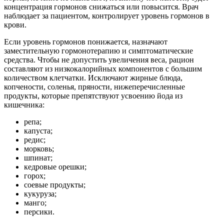
концентрация гормонов снижаться или повысится. Врач
наблюдает за пациентом, контролирует уровень гормонов в
крови.
Если уровень гормонов понижается, назначают
заместительную гормонотерапию и симптоматические
средства. Чтобы не допустить увеличения веса, рацион
составляют из низкокалорийных компонентов с большим
количеством клетчатки. Исключают жирные блюда,
копчености, соленья, пряности, нижеперечисленные
продукты, которые препятствуют усвоению йода из
кишечника:
репа;
капуста;
редис;
морковь;
шпинат;
кедровые орешки;
горох;
соевые продукты;
кукуруза;
манго;
персики.