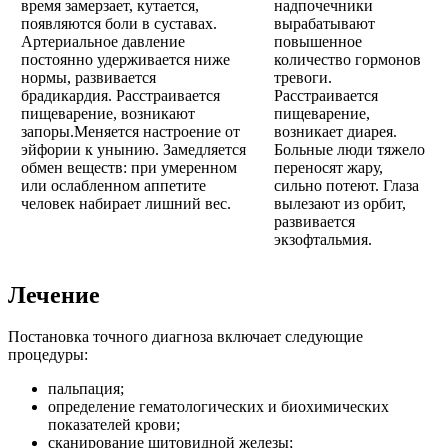
время замерзает, кутается,
надпочечники
появляются боли в суставах.
вырабатывают
Артериальное давление
повышенное
постоянно удерживается ниже
количество гормонов
нормы, развивается
тревоги.
брадикардия. Расстраивается
Расстраивается
пищеварение, возникают
пищеварение,
запоры.Меняется настроение от
возникает диарея.
эйфории к унынию. Замедляется
Больные люди тяжело
обмен веществ: при умеренном
переносят жару,
или ослабленном аппетите
сильно потеют. Глаза
человек набирает лишний вес.
вылезают из орбит,
развивается
экзофтальмия.
Лечение
Постановка точного диагноза включает следующие
процедуры:
пальпация;
определение гематологических и биохимических
показателей крови;
сканирование щитовидной железы;