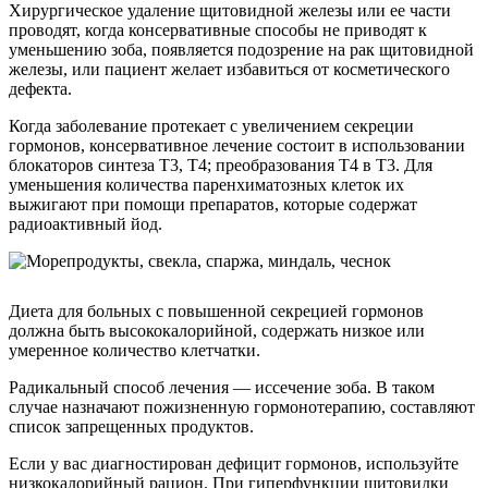
Хирургическое удаление щитовидной железы или ее части
проводят, когда консервативные способы не приводят к
уменьшению зоба, появляется подозрение на рак щитовидной
железы, или пациент желает избавиться от косметического
дефекта.
Когда заболевание протекает с увеличением секреции
гормонов, консервативное лечение состоит в использовании
блокаторов синтеза T3, T4; преобразования T4 в T3. Для
уменьшения количества паренхиматозных клеток их
выжигают при помощи препаратов, которые содержат
радиоактивный йод.
Диета для больных с повышенной секрецией гормонов
должна быть высококалорийной, содержать низкое или
умеренное количество клетчатки.
Радикальный способ лечения — иссечение зоба. В таком
случае назначают пожизненную гормонотерапию, составляют
список запрещенных продуктов.
Если у вас диагностирован дефицит гормонов, используйте
низкокалорийный рацион. При гиперфункции щитовидки