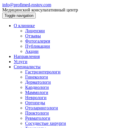
info@profimed-rostov.com
Медицинский консультативный центр
Toggle navigation
О клинике
Лицензии
Отзывы
Фотогалерея
Публикации
Акции
Направления
Услуги
Специалисты
Гастроэнтерологи
Гинекологи
Дерматологи
Кардиологи
Маммологи
Неврологи
Ортопеды
Отоларингологи
Проктологи
Ревматологи
Сосудистые хирурги