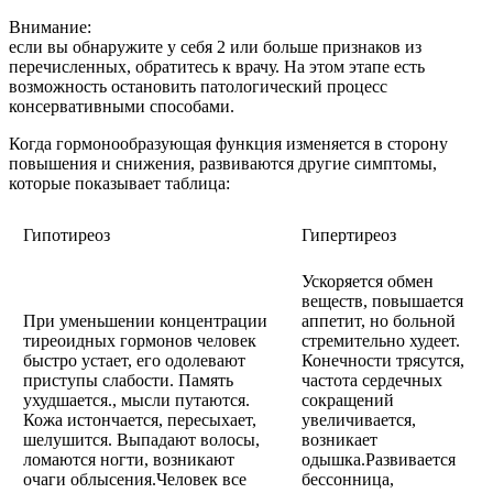
Внимание:
если вы обнаружите у себя 2 или больше признаков из
перечисленных, обратитесь к врачу. На этом этапе есть
возможность остановить патологический процесс
консервативными способами.
Когда гормонообразующая функция изменяется в сторону
повышения и снижения, развиваются другие симптомы,
которые показывает таблица:
Гипотиреоз
Гипертиреоз
Ускоряется обмен
веществ, повышается
При уменьшении концентрации
аппетит, но больной
тиреоидных гормонов человек
стремительно худеет.
быстро устает, его одолевают
Конечности трясутся,
приступы слабости. Память
частота сердечных
ухудшается., мысли путаются.
сокращений
Кожа истончается, пересыхает,
увеличивается,
шелушится. Выпадают волосы,
возникает
ломаются ногти, возникают
одышка.Развивается
очаги облысения.Человек все
бессонница,