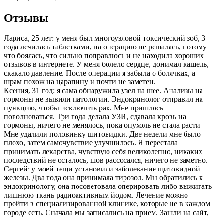
Отзывы
Лариса, 25 лет: у меня был многоузловой токсический зоб, 3
года лечилась таблетками, на операцию не решалась, потому
что боялась, что сильно поправлюсь и не находила хороших
отзывов в интернете. У меня болело сердце, донимал кашель,
скакало давление. После операции я забыла о болячках, а
шрам похож на царапину и почти не заметен.
Ксения, 31 год: я сама обнаружила узел на шее. Анализы на
гормоны не вывили патологии. Эндокринолог отправил на
пункцию, чтобы исключить рак. Мне пришлось
поволноваться. Три года делала УЗИ, сдавала кровь на
гормоны, ничего не менялось, пока опухоль не стала расти.
Мне удалили половинку щитовидки. Две недели мне было
плохо, затем самочувствие улучшилось. Я перестала
принимать лекарства, чувствую себя великолепно, никаких
последствий не осталось, шов рассосался, ничего не заметно.
Сергей: у моей тещи установили заболевание щитовидной
железы. Два года она принимала тирозол. Мы обратились к
эндокринологу, она посоветовала оперировать либо выжигать
лишнюю ткань радиоактивным йодом. Лечение можно
пройти в специализированной клинике, которые не в каждом
городе есть. Сначала мы записались на прием. Зашли на сайт,