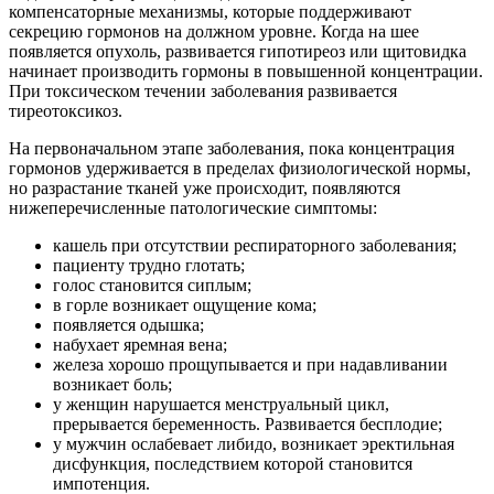
компенсаторные механизмы, которые поддерживают
секрецию гормонов на должном уровне. Когда на шее
появляется опухоль, развивается гипотиреоз или щитовидка
начинает производить гормоны в повышенной концентрации.
При токсическом течении заболевания развивается
тиреотоксикоз.
На первоначальном этапе заболевания, пока концентрация
гормонов удерживается в пределах физиологической нормы,
но разрастание тканей уже происходит, появляются
нижеперечисленные патологические симптомы:
кашель при отсутствии респираторного заболевания;
пациенту трудно глотать;
голос становится сиплым;
в горле возникает ощущение кома;
появляется одышка;
набухает яремная вена;
железа хорошо прощупывается и при надавливании
возникает боль;
у женщин нарушается менструальный цикл,
прерывается беременность. Развивается бесплодие;
у мужчин ослабевает либидо, возникает эректильная
дисфункция, последствием которой становится
импотенция.