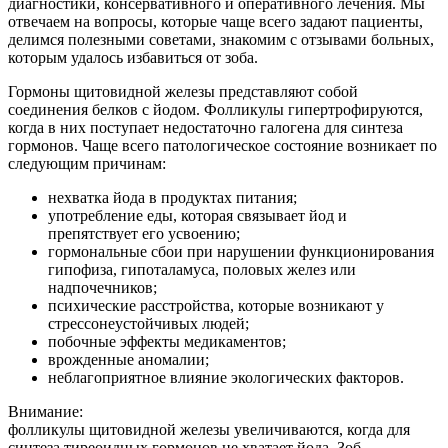
диагностики, консервативного и оперативного лечения. Мы
отвечаем на вопросы, которые чаще всего задают пациенты,
делимся полезными советами, знакомим с отзывами больных,
которым удалось избавиться от зоба.
Гормоны щитовидной железы представляют собой
соединения белков с йодом. Фолликулы гипертрофируются,
когда в них поступает недостаточно галогена для синтеза
гормонов. Чаще всего патологическое состояние возникает по
следующим причинам:
нехватка йода в продуктах питания;
употребление еды, которая связывает йод и
препятствует его усвоению;
гормональные сбои при нарушении функционирования
гипофиза, гипоталамуса, половых желез или
надпочечников;
психические расстройства, которые возникают у
стрессонеустойчивых людей;
побочные эффекты медикаментов;
врожденные аномалии;
неблагоприятное влияние экологических факторов.
Внимание:
фолликулы щитовидной железы увеличиваются, когда для
синтеза тиреоидных гормонов не хватает йода. Зоб