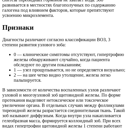
развивается в местностях благополучных по содержанию
галогена под влиянием факторов, которые препятствуют
усвоению микроэлемента.
Признаки
Диагносты различают согласно классификации ВОЗ, 3
степени развития узлового зоба:
0 — клинические симптомы отсутствуют, гипертрофию
железы обнаруживают случайно, когда пациента
обследуют по другим показаниям;
1 — узел прощупывается, но не определяется визуально;
2 — на шее четко видно утолщение, железа легко
пальпируется.
В зависимости от количества воспаленных узлов различают
узловой и многоузловой зоб щитовидной железы. По форме
протекания выделяют нетоксическое или токсическое
увеличение органа. В отдельных случаях между фолликулами
тиреоидной железы разрастается соединительная ткань. Такой
зоб называют диффузным. Когда внутри узла накапливается
гелеобразная масса, формируется коллоидный зоб. При всех
видах гипертрофии щитовидной железы 1 степени работают