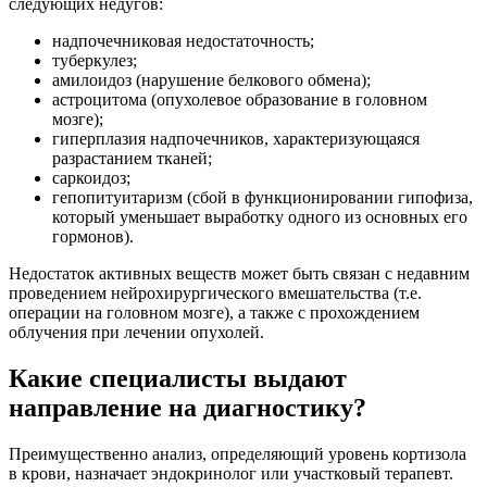
следующих недугов:
надпочечниковая недостаточность;
туберкулез;
амилоидоз (нарушение белкового обмена);
астроцитома (опухолевое образование в головном
мозге);
гиперплазия надпочечников, характеризующаяся
разрастанием тканей;
саркоидоз;
гепопитуитаризм (сбой в функционировании гипофиза,
который уменьшает выработку одного из основных его
гормонов).
Недостаток активных веществ может быть связан с недавним
проведением нейрохирургического вмешательства (т.е.
операции на головном мозге), а также с прохождением
облучения при лечении опухолей.
Какие специалисты выдают
направление на диагностику?
Преимущественно анализ, определяющий уровень кортизола
в крови, назначает эндокринолог или участковый терапевт.