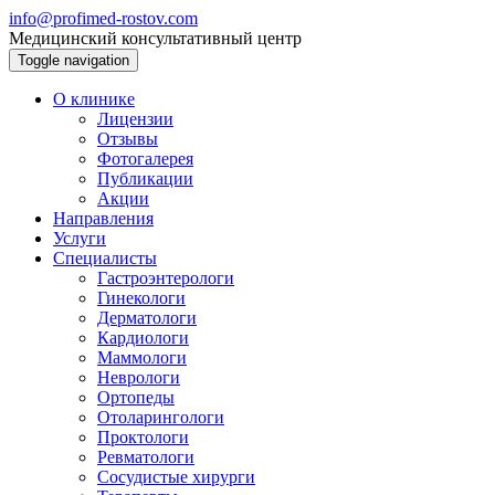
info@profimed-rostov.com
Медицинский консультативный центр
Toggle navigation
О клинике
Лицензии
Отзывы
Фотогалерея
Публикации
Акции
Направления
Услуги
Специалисты
Гастроэнтерологи
Гинекологи
Дерматологи
Кардиологи
Маммологи
Неврологи
Ортопеды
Отоларингологи
Проктологи
Ревматологи
Сосудистые хирурги