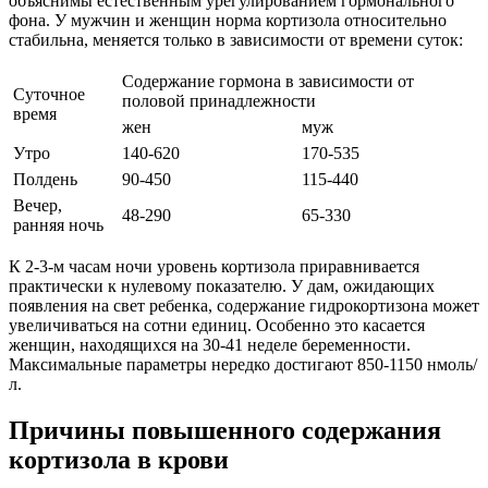
объяснимы естественным урегулированием гормонального
фона. У мужчин и женщин норма кортизола относительно
стабильна, меняется только в зависимости от времени суток:
Содержание гормона в зависимости от
Суточное
половой принадлежности
время
жен
муж
Утро
140-620
170-535
Полдень
90-450
115-440
Вечер,
48-290
65-330
ранняя ночь
К 2-3-м часам ночи уровень кортизола приравнивается
практически к нулевому показателю. У дам, ожидающих
появления на свет ребенка, содержание гидрокортизона может
увеличиваться на сотни единиц. Особенно это касается
женщин, находящихся на 30-41 неделе беременности.
Максимальные параметры нередко достигают 850-1150 нмоль/
л.
Причины повышенного содержания
кортизола в крови