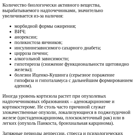
Количество биологически активного вещества,
вырабатываемого надпочечниками, значительно
увеличивается из-за наличия:
морбидной формы ожирения;
ВИЧ;
анорексии;
поликистоза яичников;
инсулиннезависимого сахарного диабета;
цирроза печени;
алкогольной зависимости;
гипотиреоза (снижение функциональности щитовидно
железы);
болезни Иценко-Кушинга (серьезное поражение
гипофиза и гипоталамуса с дальнейшим формированием
аденом).
Иногда уровень кортизола растет при опухолевых
надпочечниковых образованиях – аденокарциономе и
кортикостероме. Не столь часто причиной служат
злокачественные опухоли, локализующиеся в поджелудочной
железе (цистаденокарцинома, плоскоклеточный рак) или в
легких (опухоль Панкоста, бронхиальная карцинома).
Затяжные периоды депрессии, стресса и психологических