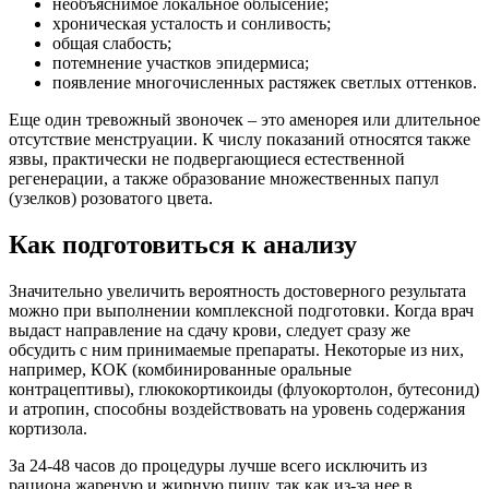
необъяснимое локальное облысение;
хроническая усталость и сонливость;
общая слабость;
потемнение участков эпидермиса;
появление многочисленных растяжек светлых оттенков.
Еще один тревожный звоночек – это аменорея или длительное
отсутствие менструации. К числу показаний относятся также
язвы, практически не подвергающиеся естественной
регенерации, а также образование множественных папул
(узелков) розоватого цвета.
Как подготовиться к анализу
Значительно увеличить вероятность достоверного результата
можно при выполнении комплексной подготовки. Когда врач
выдаст направление на сдачу крови, следует сразу же
обсудить с ним принимаемые препараты. Некоторые из них,
например, КОК (комбинированные оральные
контрацептивы), глюкокортикоиды (флуокортолон, бутесонид)
и атропин, способны воздействовать на уровень содержания
кортизола.
За 24-48 часов до процедуры лучше всего исключить из
рациона жареную и жирную пищу, так как из-за нее в