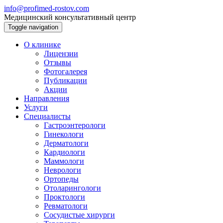
info@profimed-rostov.com
Медицинский консультативный центр
Toggle navigation
О клинике
Лицензии
Отзывы
Фотогалерея
Публикации
Акции
Направления
Услуги
Специалисты
Гастроэнтерологи
Гинекологи
Дерматологи
Кардиологи
Маммологи
Неврологи
Ортопеды
Отоларингологи
Проктологи
Ревматологи
Сосудистые хирурги