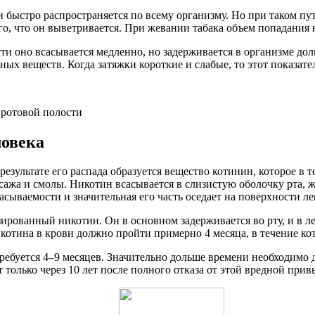
е и быстро распространяется по всему организму. Но при таком
го, что он выветривается. При жевании табака объем попадания 
сти оно всасывается медленно, но задерживается в организме дол
ных веществ. Когда затяжки короткие и слабые, то этот показате
 ротовой полости
ловека
езультате его распада образуется вещество котинин, которое в т
 сажа и смолы. Никотин всасывается в слизистую оболочку рта, 
асываемости и значительная его часть оседает на поверхности ле
зированный никотин. Он в основном задерживается во рту, и в ле
икотина в крови должно пройти примерно 4 месяца, в течение ко
буется 4–9 месяцев. Значительно дольше времени необходимо д
только через 10 лет после полного отказа от этой вредной прив