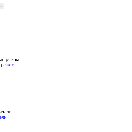
й режим
тели