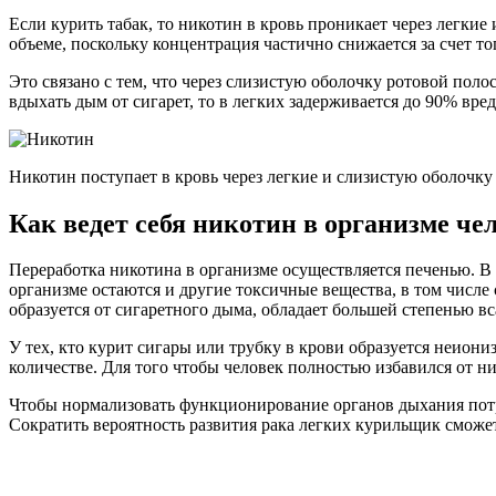
Если курить табак, то никотин в кровь проникает через легки
объеме, поскольку концентрация частично снижается за счет то
Это связано с тем, что через слизистую оболочку ротовой поло
вдыхать дым от сигарет, то в легких задерживается до 90% вред
Никотин поступает в кровь через легкие и слизистую оболочку
Как ведет себя никотин в организме че
Переработка никотина в организме осуществляется печенью. В р
организме остаются и другие токсичные вещества, в том числе
образуется от сигаретного дыма, обладает большей степенью вс
У тех, кто курит сигары или трубку в крови образуется неиони
количестве. Для того чтобы человек полностью избавился от н
Чтобы нормализовать функционирование органов дыхания потре
Сократить вероятность развития рака легких курильщик сможет 