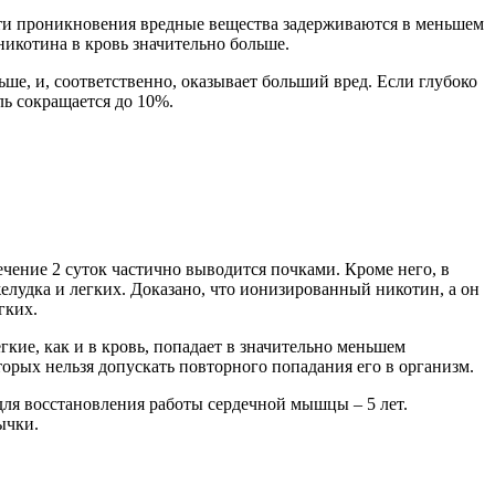
 пути проникновения вредные вещества задерживаются в меньшем
никотина в кровь значительно больше.
ьше, и, соответственно, оказывает больший вред. Если глубоко
ль сокращается до 10%.
ечение 2 суток частично выводится почками. Кроме него, в
желудка и легких. Доказано, что ионизированный никотин, а он
гких.
гкие, как и в кровь, попадает в значительно меньшем
торых нельзя допускать повторного попадания его в организм.
ля восстановления работы сердечной мышцы – 5 лет.
ычки.