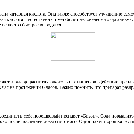
ана янтарная кислота. Она также способствует улучшению самоч
рная кислота – естественный метаболит человеческого организма
е вещества быстрее выводятся.
яют за час до распития алкогольных напитков. Действие препара
 час на протяжении 6 часов. Важно помнить, что препарат раздр
оединил в себе порошковый препарат «Бизон». Сода нормализуе
во после последней дозы спиртного. Один пакет порошка раствор