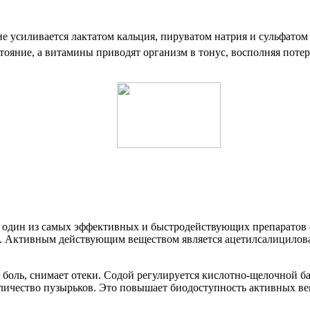
ие усиливается лактатом кальция, пируватом натрия и сульфато
тояние, а витамины приводят организм в тонус, восполняя потер
 один из самых эффективных и быстродействующих препаратов –
м. Активным действующим веществом является ацетилсалициловая
боль, снимает отеки. Содой регулируется кислотно-щелочной бал
количество пузырьков. Это повышает биодоступность активных в