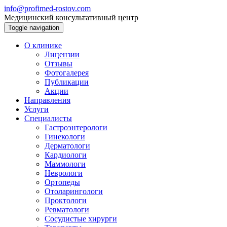
info@profimed-rostov.com
Медицинский консультативный центр
Toggle navigation
О клинике
Лицензии
Отзывы
Фотогалерея
Публикации
Акции
Направления
Услуги
Специалисты
Гастроэнтерологи
Гинекологи
Дерматологи
Кардиологи
Маммологи
Неврологи
Ортопеды
Отоларингологи
Проктологи
Ревматологи
Сосудистые хирурги