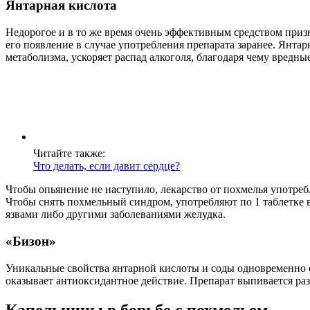
Янтарная кислота
Недорогое и в то же время очень эффективным средством призн
его появление в случае употребления препарата заранее. Янта
метаболизма, ускоряет распад алкоголя, благодаря чему вредны
Читайте также:
Что делать, если давит сердце?
Чтобы опьянение не наступило, лекарство от похмелья употребл
Чтобы снять похмельный синдром, употребляют по 1 таблетке в
язвами либо другими заболеваниями желудка.
«Бизон»
Уникальные свойства янтарной кислоты и соды одновременно с
оказывает антиоксидантное действие. Препарат выпивается разо
Капельницы в борьбе с похмельем