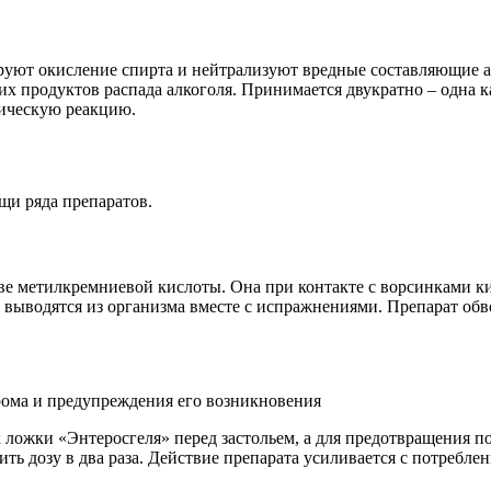
руют окисление спирта и нейтрализуют вредные составляющие а
х продуктов распада алкоголя. Принимается двукратно – одна ка
гическую реакцию.
щи ряда препаратов.
нове метилкремниевой кислоты. Она при контакте с ворсинками 
м выводятся из организма вместе с испражнениями. Препарат обв
рома и предупреждения его возникновения
ложки «Энтеросгеля» перед застольем, а для предотвращения пох
ь дозу в два раза. Действие препарата усиливается с потребле