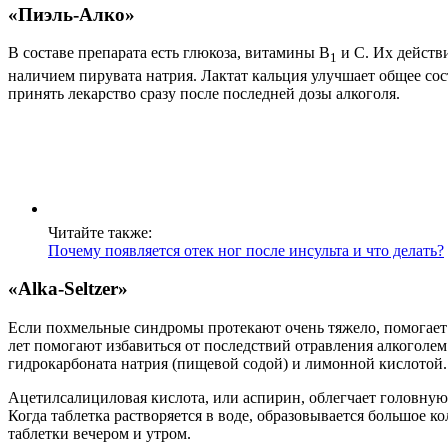
«Пиэль-Алко»
В составе препарата есть глюкоза, витамины В
и С. Их действ
1
наличием пирувата натрия. Лактат кальция улучшает общее сос
принять лекарство сразу после последней дозы алкоголя.
Читайте также:
Почему появляется отек ног после инсульта и что делать?
«Alka-Seltzer»
Если похмельные синдромы протекают очень тяжело, помогает
лет помогают избавиться от последствий отравления алкоголе
гидрокарбоната натрия (пищевой содой) и лимонной кислотой.
Ацетилсалициловая кислота, или аспирин, облегчает головную 
Когда таблетка растворяется в воде, образовывается большое 
таблетки вечером и утром.