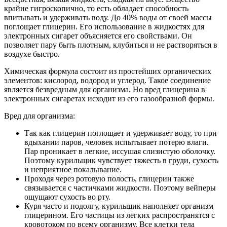
крайне гигроскопично, то есть обладает способность
впитывать и удерживать воду. До 40% воды от своей массы
поглощает глицерин. Его использование в жидкостях для
электронных сигарет объясняется его свойствами. Он
позволяет пару быть плотным, клубиться и не растворяться в
воздухе быстро.
Химическая формула состоит из простейших органических
элементов: кислород, водород и углерод. Такое соединение
является безвредным для организма. Но вред глицерина в
электронных сигаретах исходит из его газообразной формы.
Вред для организма:
Так как глицерин поглощает и удерживает воду, то при
вдыхании паров, человек испытывает потерю влаги.
Пар проникает в легкие, иссушая слизистую оболочку.
Поэтому курильщик чувствует тяжесть в груди, сухость
и неприятное покалывание.
Проходя через ротовую полость, глицерин также
связывается с частичками жидкости. Поэтому вейперы
ощущают сухость во рту.
Куря часто и подолгу, курильщик наполняет организм
глицерином. Его частицы из легких распространятся с
кровотоком по всему организму. Все клетки тела