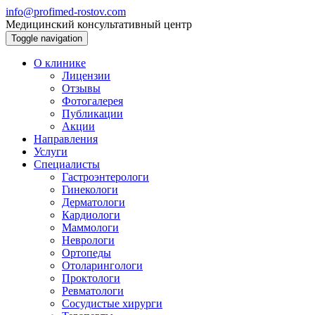
info@profimed-rostov.com
Медицинский консультативный центр
Toggle navigation
О клинике
Лицензии
Отзывы
Фотогалерея
Публикации
Акции
Направления
Услуги
Специалисты
Гастроэнтерологи
Гинекологи
Дерматологи
Кардиологи
Маммологи
Неврологи
Ортопеды
Отоларингологи
Проктологи
Ревматологи
Сосудистые хирурги