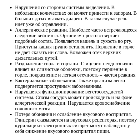
Нарушения со стороны системы выделения. В
небольших количествах он может привести к запорам. В
больших дозах вызвать диарею. В таком случае речь
идет уже об отравлении.
Аллергические реакции. Наиболее часто встречающееся
следствие вейпинга. Организм просто отвергает
подобный состав. Появляется кашель и сухость во рту.
Приступы кашля трудно остановить. Першение в горле
не дает сказать ни слова. Возможен отек верхних
дыхательных путей.
Раздражение горла и гортани. Глицерин неоднозначно
влияет на слизистые оболочки, поэтому першение в
горле, покраснение и легкая отечность – частая реакция.
Бактериальные заболевания. Также организм легко
подвергается простудным заболеваниям.
Нарушается функционирование вегетососудистой
системы. Спазм сосудов может происходить и на фоне
аллергической реакции. Нарушается кровоснабжение
головного мозга.
Потеря обоняния и ослабление вкусового восприятия.
Глицерин сказывается на вкусовых рецепторах, поэтому
курильщики электронных сигарет могут наблюдать у
себя снижение вкусового восприятия пищи.