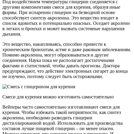
Под воздействием температуры глицерин соединяется с
другими компонентами смеси для курения, образуя иные
формы. При испарении глицерин на безводной основе
способствует синтезу акролеина. Это вещество входит в
список ядовитых и потенциально опасных. Оседает акролеин
в легких и бронхах и может вызвать системные нарушения
дыхания.
Это вещество, накапливаясь, способно привести к
хроническим бронхитам, астме и даже раковым заболеваниям.
Помимо акролеина, могут образовываться и другие
соединения. Наука пока не располагает достаточными
фактами и статистикой, чтобы давать прогнозы. Доктора
предупреждают, что действие электронных сигарет до конца
не изучено, поэтому следует быть осторожными.
Смеси для курения можно изготовить самостоятельно
Вейперы часто самостоятельно изготавливают смеси для
курения. Чтобы избежать такой неприятности, как синтез
акролеина, необходимо разводить глицерин
дистиллированной водой. Использовать для производства
составов лучше пищевой глицерин – он менее опасен.
Медики отмечают, что курение опасно в принципе. И