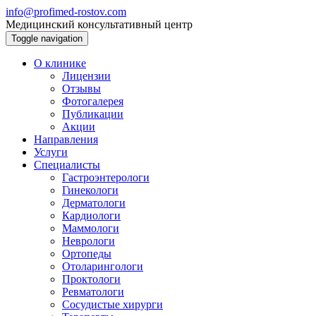
info@profimed-rostov.com
Медицинский консультативный центр
Toggle navigation
О клинике
Лицензии
Отзывы
Фотогалерея
Публикации
Акции
Направления
Услуги
Специалисты
Гастроэнтерологи
Гинекологи
Дерматологи
Кардиологи
Маммологи
Неврологи
Ортопеды
Отоларингологи
Проктологи
Ревматологи
Сосудистые хирурги