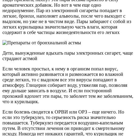
ароматических добавок. Но вот в чем еще одно
недоразумение. Пар из электронной сигареты попадает в
легкие, бронхи, наполняет альвеолы, после чего выходит с
выдохом, но уже не в чистом виде. Пары забирают с собой из
легких курильщика значительную часть влаги, которая
содержит в себе частицы жизнедеятельности его легких
Дети, вынужденные вдыхать пары электронных сигарет, чаще
страдают астмой
Если человек простыл, к нему в организм попал вирус,
который активно развивается и размножается во влажной
среде легких, то с выдохом все эти вирусы попадают в
атмосферу. Глицерин собирает воду, утяжеляя пар, позволяя
ему дольше зависать в воздухе. И если посторонний
прохожий вдохнет эти пары, то заболеет тем же заболеванием,
что и курильщик.
Если болезнь сводится к ОРВИ или ОРЗ – еще ничего. Но
если это туберкулез, то серьезность риска значительно
повышается. Туберкулез передается воздушно-капельным
путем. В отсутствии лечения он приводит к смертельному
исходу. Никогда нет никаких гарантий, что курильщик не