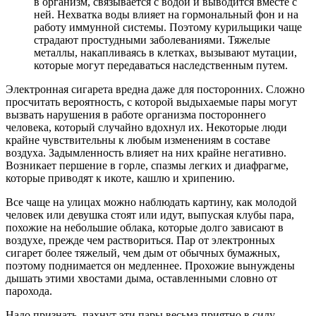
в организм, связывается с водой и выводится вместе с
ней. Нехватка воды влияет на гормональный фон и на
работу иммунной системы. Поэтому курильщики чаще
страдают простудными заболеваниями. Тяжелые
металлы, накапливаясь в клетках, вызывают мутации,
которые могут передаваться наследственным путем.
Электронная сигарета вредна даже для посторонних. Сложно
просчитать вероятность, с которой выдыхаемые пары могут
вызвать нарушения в работе организма постороннего
человека, который случайно вдохнул их. Некоторые люди
крайне чувствительны к любым изменениям в составе
воздуха. Задымленность влияет на них крайне негативно.
Возникает першение в горле, спазмы легких и диафрагме,
которые приводят к икоте, кашлю и хрипению.
Все чаще на улицах можно наблюдать картину, как молодой
человек или девушка стоят или идут, выпуская клубы пара,
похожие на небольшие облака, которые долго зависают в
воздухе, прежде чем раствориться. Пар от электронных
сигарет более тяжелый, чем дым от обычных бумажных,
поэтому поднимается он медленнее. Прохожие вынуждены
дышать этими хвостами дыма, оставленными словно от
парохода.
Надо признать, пахнут эти пары весьма приятно в силу