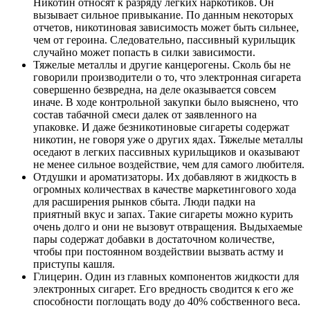
Никотин относят к разряду легких наркотиков. Он
вызывает сильное привыкание. По данным некоторых
отчетов, никотиновая зависимость может быть сильнее,
чем от героина. Следовательно, пассивный курильщик
случайно может попасть в силки зависимости.
Тяжелые металлы и другие канцерогены. Сколь бы не
говорили производители о то, что электронная сигарета
совершенно безвредна, на деле оказывается совсем
иначе. В ходе контрольной закупки было выяснено, что
состав табачной смеси далек от заявленного на
упаковке. И даже безникотиновые сигареты содержат
никотин, не говоря уже о других ядах. Тяжелые металлы
оседают в легких пассивных курильщиков и оказывают
не менее сильное воздействие, чем для самого любителя.
Отдушки и ароматизаторы. Их добавляют в жидкость в
огромных количествах в качестве маркетингового хода
для расширения рынков сбыта. Люди падки на
приятный вкус и запах. Такие сигареты можно курить
очень долго и они не вызовут отвращения. Выдыхаемые
пары содержат добавки в достаточном количестве,
чтобы при постоянном воздействии вызвать астму и
приступы кашля.
Глицерин. Один из главных компонентов жидкости для
электронных сигарет. Его вредность сводится к его же
способности поглощать воду до 40% собственного веса.