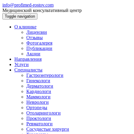
info@profimed-rostov.com
Медицинский консультативный центр
Toggle navigation
О клинике
Лицензии
Отзывы
Фотогалерея
Публикации
Акции
Направления
Услуги
Специалисты
Гастроэнтерологи
Гинекологи
Дерматологи
Кардиологи
Маммологи
Неврологи
Ортопеды
Отоларингологи
Проктологи
Ревматологи
Сосудистые хирурги