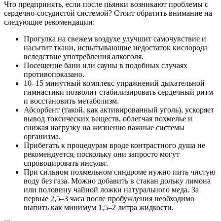
Что предпринять, если после пьянки возникают проблемы с
сердечно-сосудистой системой? Стоит обратить внимание на
следующие рекомендации:
Прогулка на свежем воздухе улучшит самочувствие и
насытит ткани, испытывающие недостаток кислорода
вследствие употребления алкоголя.
Посещение бани или сауны в подобных случаях
противопоказано.
10–15 минутный комплекс упражнений дыхательной
гимнастики позволит стабилизировать сердечный ритм
и восстановить метаболизм.
Абсорбент (такой, как активированный уголь), ускоряет
вывод токсических веществ, облегчая похмелье и
снижая нагрузку на жизненно важные системы
организма.
Прибегать к процедурам вроде контрастного душа не
рекомендуется, поскольку они запросто могут
спровоцировать инсульт.
При сильном похмельном синдроме нужно пить чистую
воду без газа. Можно добавить в стакан дольку лимона
или половину чайной ложки натурального меда. За
первые 2,5–3 часа после пробуждения необходимо
выпить как минимум 1,5–2 литра жидкости.