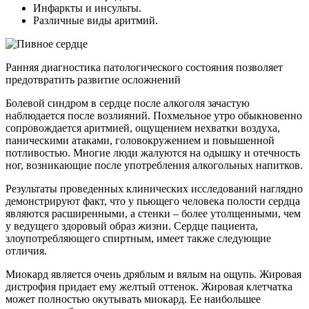
Инфаркты и инсульты.
Различные виды аритмий.
Ранняя диагностика патологического состояния позволяет
предотвратить развитие осложнений
Болевой синдром в сердце после алкоголя зачастую
наблюдается после возлияний. Похмельное утро обыкновенно
сопровождается аритмией, ощущением нехватки воздуха,
паническими атаками, головокружением и повышенной
потливостью. Многие люди жалуются на одышку и отечность
ног, возникающие после употребления алкогольных напитков.
Результаты проведенных клинических исследований наглядно
демонстрируют факт, что у пьющего человека полости сердца
являются расширенными, а стенки – более утолщенными, чем
у ведущего здоровый образ жизни. Сердце пациента,
злоупотребляющего спиртным, имеет также следующие
отличия.
Миокард является очень дряблым и вялым на ощупь. Жировая
дистрофия придает ему желтый оттенок. Жировая клетчатка
может полностью окутывать миокард. Ее наибольшее