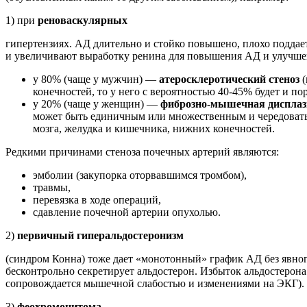
1) при
реноваскулярных
гипертензиях. АД длительно и стойко повышено, плохо поддает
и увеличивают выработку ренина для повышения АД и улучшен
у 80% (чаще у мужчин) —
атеросклеротический стеноз
(
конечностей, то у него с вероятностью 40-45% будет и п
у 20% (чаще у женщин) —
фиброзно-мышечная дисплаз
может быть единичным или множественным и чередоватьс
мозга, желудка и кишечника, нижних конечностей.
Редкими причинами стеноза почечных артерий являются:
эмболии (закупорка оторвавшимся тромбом),
травмы,
перевязка в ходе операций,
сдавление почечной артерии опухолью.
2)
первичный гиперальдостеронизм
(синдром Конна) тоже дает «монотонный» график АД без явног
бесконтрольно секретирует альдостерон. Избыток альдостерона 
сопровождается мышечной слабостью и изменениями на ЭКГ).
3)
феохромоцитома