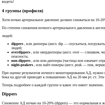
видеть!
4 группы (профиля)
Хотя ночью артериальное давление должно снижаться на 10-20
По степени снижения ночного артериального давления в англ
людей:
dippers
, или дипперы (англ. dip — спускаться, погружа
людей;
overdippers
, или овердипперы (англ. over — слишком, ч
опасность;
non-dippers
, или нон-дипперы (частица non означает от
night-peakers
, или найт-пикеры (англ. peak — пик, верш
При оценке результатов ночного мониторирования АД, нужно о
бока на другой приводят к повышению АД на 20 мм рт. ст. Эт
Теперь подробнее о каждой группе и какое это имеет значение.
Dippers
Снижение АД ночью на 10-20% (dippers) — это нормальная и ж