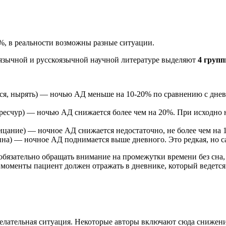
%, в реальности возможны разные ситуации.
оязычной и русскоязычной научной литературе выделяют
4 груп
ться, нырять) — ночью АД меньше на 10-20% по сравнению с дне
ересчур) — ночью АД снижается более чем на 20%. При исходно
рицание) — ночное АД снижается недостаточно, не более чем на 
ина) — ночное АД поднимается выше дневного. Это редкая, но с
бязательно обращать внимание на промежутки времени без сна,
и моменты пациент должен отражать в дневнике, который ведет
елательная ситуация. Некоторые авторы включают сюда снижени