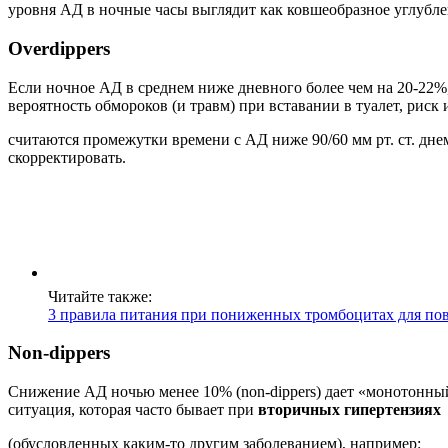
уровня АД в ночные часы выглядит как ковшеобразное углубле
Overdippers
Если ночное АД в среднем ниже дневного более чем на 20-22%,
вероятность обмороков (и травм) при вставании в туалет, ри
считаются промежутки времени с АД ниже 90/60 мм рт. ст. дне
скорректировать.
Читайте также:
3 правила питания при пониженных тромбоцитах для по
Non-dippers
Снижение АД ночью менее 10% (non-dippers) дает «монотонный
ситуация, которая часто бывает при
вторичных гипертензиях
(обусловленных каким-то другим заболеванием), например: