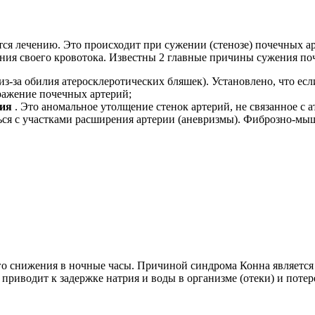
ся лечению. Это происходит при сужении (стенозе) почечных ар
ия своего кровотока. Известны 2 главные причины сужения по
из-за обилия атеросклеротических бляшек). Установлено, что ес
оражение почечных артерий;
ия
. Это аномальное утолщение стенок артерий, не связанное с
я с участками расширения артерии (аневризмы). Фиброзно-мыш
о снижения в ночные часы. Причиной синдрома Конна является 
приводит к задержке натрия и воды в организме (отеки) и потере