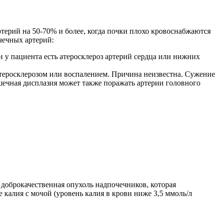
терий на 50-70% и более, когда почки плохо кровоснабжаются
чечных артерий:
ли у пациента есть атеросклероз артерий сердца или нижних
 атеросклерозом или воспалением. Причина неизвестна. Сужение
ечная дисплазия может также поражать артерии головного
доброкачественная опухоль надпочечников, которая
 калия с мочой (уровень калия в крови ниже 3,5 ммоль/л