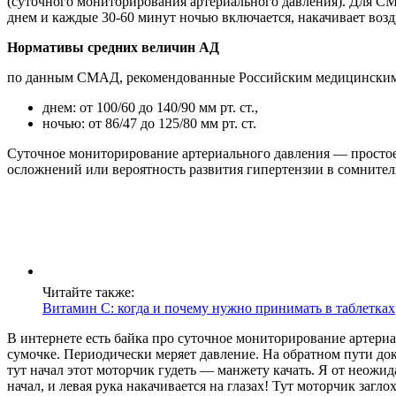
(суточного мониторирования артериального давления). Для СМ
днем и каждые 30-60 минут ночью включается, накачивает возд
Нормативы средних величин АД
по данным СМАД, рекомендованные Российским медицинским 
днем: от 100/60 до 140/90 мм рт. ст.,
ночью: от 86/47 до 125/80 мм рт. ст.
Cуточное мониторирование артериального давления — простое,
осложнений или вероятность развития гипертензии в сомнител
Читайте также:
Витамин С: когда и почему нужно принимать в таблетках
В интернете есть байка про суточное мониторирование артериа
сумочке. Периодически меряет давление. На обратном пути доко
тут начал этот моторчик гудеть — манжету качать. Я от неожи
начал, и левая рука накачивается на глазах! Тут моторчик заг