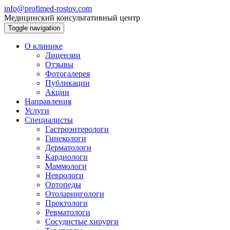
info@profimed-rostov.com
Медицинский консультативный центр
Toggle navigation
О клинике
Лицензии
Отзывы
Фотогалерея
Публикации
Акции
Направления
Услуги
Специалисты
Гастроэнтерологи
Гинекологи
Дерматологи
Кардиологи
Маммологи
Неврологи
Ортопеды
Отоларингологи
Проктологи
Ревматологи
Сосудистые хирурги