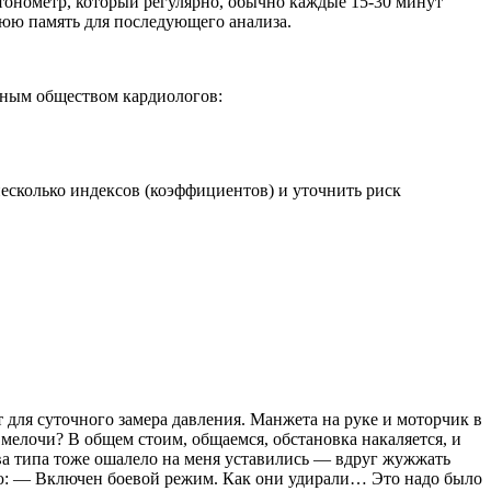
тонометр, который регулярно, обычно каждые 15-30 минут
нюю память для последующего анализа.
ным обществом кардиологов:
есколько индексов (коэффициентов) и уточнить риск
 для суточного замера давления. Манжета на руке и моторчик в
 мелочи? В общем стоим, общаемся, обстановка накаляется, и
 два типа тоже ошалело на меня уставились — вдруг жужжать
выдаю: — Включен боевой режим. Как они удирали… Это надо было