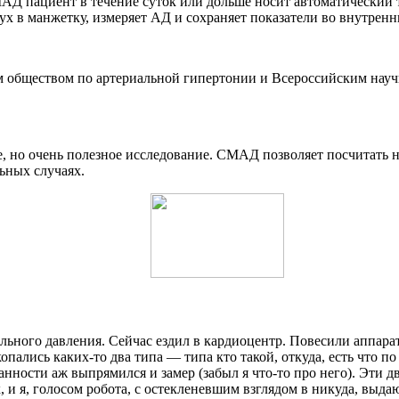
АД пациент в течение суток или дольше носит автоматический 
ух в манжетку, измеряет АД и сохраняет показатели во внутрен
обществом по артериальной гипертонии и Всероссийским науч
 но очень полезное исследование. СМАД позволяет посчитать н
ьных случаях.
льного давления. Сейчас ездил в кардиоцентр. Повесили аппарат
пались каких-то два типа — типа кто такой, откуда, есть что по
данности аж выпрямился и замер (забыл я что-то про него). Эти
лох, и я, голосом робота, с остекленевшим взглядом в никуда, 