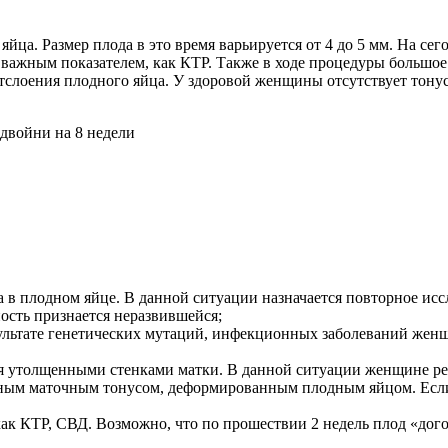
йца. Размер плода в это время варьируется от 4 до 5 мм. На с
м важным показателем, как КТР. Также в ходе процедуры большо
слоения плодного яйца. У здоровой женщины отсутствует тонус
в плодном яйце. В данной ситуации назначается повторное иссл
ость признается неразвившейся;
зультате генетических мутаций, инфекционных заболеваний жен
я утолщенными стенками матки. В данной ситуации женщине рек
ным маточным тонусом, деформированным плодным яйцом. Если
как КТР, СВД. Возможно, что по прошествии 2 недель плод «дог