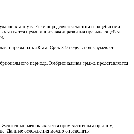
 ударов в минуту. Если определяется частота сердцебиений
ольку является прямым признаком развития прерывающейся
й.
олжен превышать 28 мм. Срок 8-9 недель подразумевает
эмбрионального периода. Эмбриональная грыжа представляется
й. Желточный мешок является промежуточным органом,
ша. Данные осложнения можно определить: