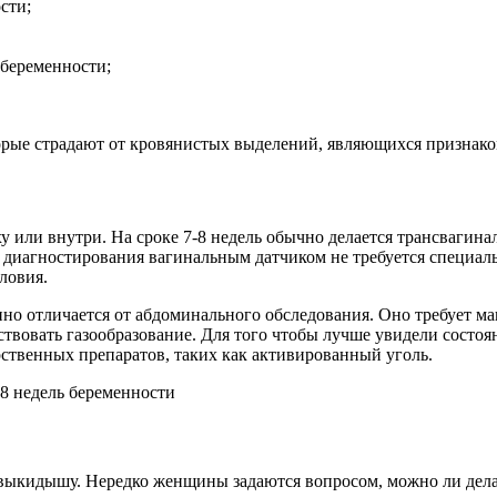
сти;
беременности;
торые страдают от кровянистых выделений, являющихся признако
 или внутри. На сроке 7-8 недель обычно делается трансвагинал
я диагностирования вагинальным датчиком не требуется специал
ловия.
но отличается от абдоминального обследования. Оно требует м
твовать газообразование. Для того чтобы лучше увидели состоя
ственных препаратов, таких как активированный уголь.
 выкидышу. Нередко женщины задаются вопросом, можно ли дел