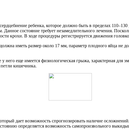
 сердцебиение ребенка, которое должно быть в пределах 110–130
ым. Данное состояние требует незамедлительного лечения. Поск
ости крохи. В ходе процедуры регистрируется движения головко
должна иметь размер около 17 мм, параметр плодного яйца не д
е у него еще имеется физиологическая грыжа, характерная для 
 петли кишечника.
который дает возможность спрогнозировать наличие осложнени
остоянию определяется возможность самопроизвольного выкиды