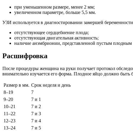
при уменьшенном размере, менее 2 мм;
увеличенном параметре, больше 5,5 мм.
УЗИ используется в диагностировании замершей беременности
отсутствующее сердцебиение плода;
отсутствующая двигательная активность;
наличие анэмбрионии, представленной пустым плодным 
Расшифровка
После процедуры женщина на руки получает протокол обследов
внимательно изучается его форма. Плодное яйцо должно быть 
Размер в мм.
Срок неделя и день
8–19
7
9–20
7 и 1
10–21
7 и 2
11–22
7 и 3
12–23
7 и 4
13–24
7 и 5