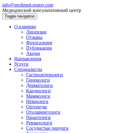
info@profimed-rostov.com
Медицинский консультативный центр
Toggle navigation
О клинике
Лицензии
Отзывы
Фотогалерея
Публикации
Акции
Направления
Услуги
Специалисты
Гастроэнтерологи
Гинекологи
Дерматологи
Кардиологи
Маммологи
Неврологи
Ортопеды
Отоларингологи
Проктологи
Ревматологи
Сосудистые хирурги