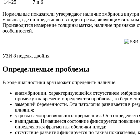
14–25
7 и 6
Нормальные показатели утверждают наличие эмбриона внутри я
малыша, где он представлен в виде отрезка, являющимся таки
Производится измерение толщины матки, наличие признаков от
особенностей.
УЗИ 8 неделя, двойня
Определяемые проблемы
В ходе диагностики врач может определить наличие:
анаэмбрионии, характеризующейся отсутствием эмбриона 
промежуток времени определяется проблема, то беременн
замершей беременности. Эта патология развивается в ре
влияния;
угрозы самопроизвольного прерывания. Она определяетс
выкидыша. Начавшееся состояние фиксируется повышен
определяются фрагменты оболочки плода;
отсутствие развития фиксируется по таким показателям, 