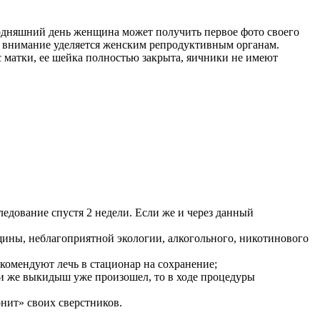
егодняшний день женщина может получить первое фото своего
е внимание уделяется женским репродуктивным органам.
 матки, ее шейка полностью закрыта, яичники не имеют
едование спустя 2 недели. Если же и через данный
щины, неблагоприятной экологии, алкогольного, никотинового
омендуют лечь в стационар на сохранение;
 же выкидыш уже произошел, то в ходе процедуры
онит» своих сверстников.