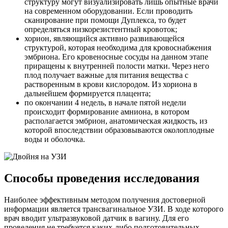
структуру могут визуализировать лишь опытные врачи
на современном оборудовании. Если проводить
сканирование при помощи Дуплекса, то будет
определяться низкорезистентный кровоток;
хорион, являющийся активно развивающейся
структурой, которая необходима для кровоснабжения
эмбриона. Его кровеносные сосуды на данном этапе
приращены к внутренней полости матки. Через него
плод получает важные для питания вещества с
растворенным в крови кислородом. Из хориона в
дальнейшем формируется плацента;
по окончании 4 недель, в начале пятой недели
происходит формирование амниона, в котором
располагается эмбрион, анатомическая жидкость, из
которой впоследствии образовываются околоплодные
воды и оболочка.
Способы проведения исследования
Наиболее эффективным методом получения достоверной
информации является трансвагинальное УЗИ. В ходе которого
врач вводит ультразвуковой датчик в вагину. Для его
проведения не требуется каких-либо подготовительных