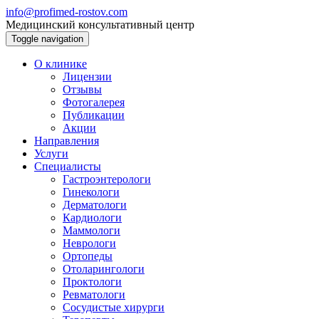
info@profimed-rostov.com
Медицинский консультативный центр
Toggle navigation
О клинике
Лицензии
Отзывы
Фотогалерея
Публикации
Акции
Направления
Услуги
Специалисты
Гастроэнтерологи
Гинекологи
Дерматологи
Кардиологи
Маммологи
Неврологи
Ортопеды
Отоларингологи
Проктологи
Ревматологи
Сосудистые хирурги